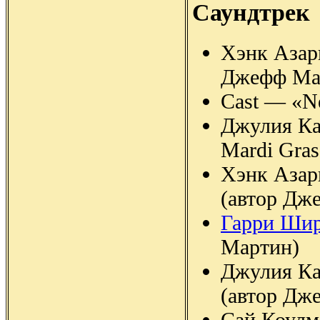
Саундтрек
Хэнк Азар
Джефф Ма
Cast — «N
Джулия Ка
Mardi Gra
Хэнк Азари
(автор Дж
Гарри Ши
Мартин)
Джулия Кав
(автор Дж
Сай Коулм