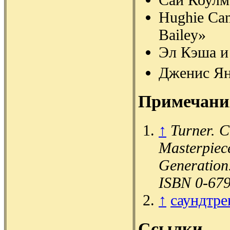
Hughie Ca
Bailey»
Эл Кэша и
Дженис Ян
Примечани
↑
Turner. C
Masterpiec
Generation
ISBN 0-67
↑
саундтре
Ссылки