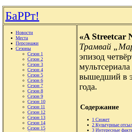
БаРРт!
Новости
«A Streetcar
Места
Персонажи
Трамвай „М
Сезоны
Сезон 1
эпизод четвёр
Сезон 2
мультсериала
Сезон 3
Сезон 4
вышедший в э
Сезон 5
Сезон 6
года.
Сезон 7
Сезон 8
Сезон 9
Сезон 10
Содержание
Сезон 11
Сезон 12
Сезон 13
1
Сюжет
Сезон 14
2
Культурные отсы
Сезон 15
3
Интересные факт