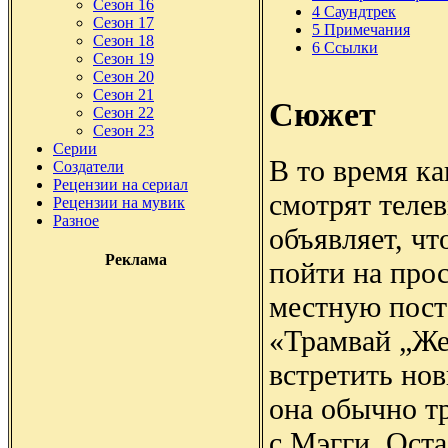
Сезон 16
4
Саундтрек
Сезон 17
5
Примечания
Сезон 18
6
Ссылки
Сезон 19
Сезон 20
Сезон 21
Сюжет
Сезон 22
Сезон 23
Серии
В то время ка
Создатели
Рецензии на сериал
смотрят теле
Рецензии на мувик
Разное
объявляет, чт
Реклама
пойти на про
местную пост
«Трамвай „Же
встретить нов
она обычно тр
с Мэгги. Оста