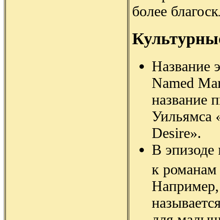
более благоск
Культурны
Название э
Named Mar
название 
Уильямса «
Desire».
В эпизоде
к романам
Например,
называетс
для малыш