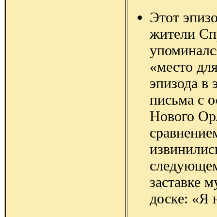
Этот эпизо
жители Сп
упоминалс
«место дл
эпизода в
письма с 
Нового Ор
сравнение
извинилис
следующем 
заставке м
доске: «Я 