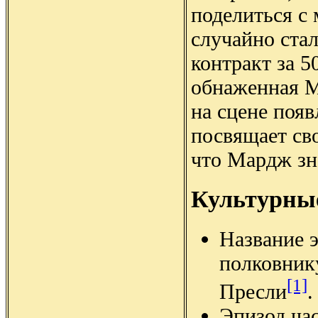
поделиться с 
случайно стал
контракт за 5
обнаженная М
на сцене появ
посвящает св
что Мардж зна
Культурны
Название 
полковник
[1]
Пресли
.
Эпизод ча