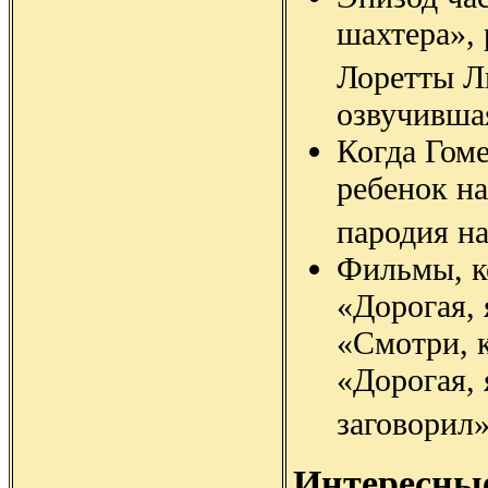
шахтера»,
Лоретты Л
озвучивша
Когда Гоме
ребенок н
пародия н
Фильмы, к
«Дорогая, 
«Смотри, 
«Дорогая,
заговорил»
Интересны