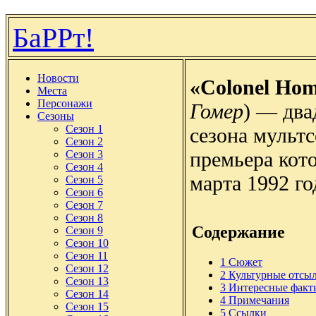
БаРРт!
Новости
«Colonel Ho
Места
Персонажи
Гомер
) — два
Сезоны
Сезон 1
сезона мульт
Сезон 2
премьера кото
Сезон 3
Сезон 4
марта 1992 го
Сезон 5
Сезон 6
Сезон 7
Сезон 8
Содержание
Сезон 9
Сезон 10
Сезон 11
1
Сюжет
Сезон 12
2
Культурные отсы
Сезон 13
3
Интересные факт
Сезон 14
4
Примечания
Сезон 15
5
Ссылки