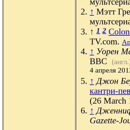
мультсери
↑
Мэтт Гре
мультсери
1
2
↑
Colon
TV.com.
Ар
↑
Уорен М
BBC
(англ.
4 апреля 201
↑
Джон Бе
кантри-пе
(26 March 
↑
Дженниф
Gazette-Jo