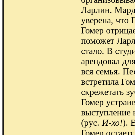
Ларлин. Мард
уверена, что 
Гомер отрицае
поможет Ларл
стало. В студ
арендовал для
вся семья. Пе
встретила Го
скрежетать зу
Гомер устраи
выступление 
(рус.
И-хо!
). 
Гомер остаетс