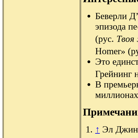
Беверли Д
эпизода пе
(рус.
Твоя
Homer» (р
Это единс
Грейнинг 
В премьер
миллионах
Примечани
↑
Эл Джин: