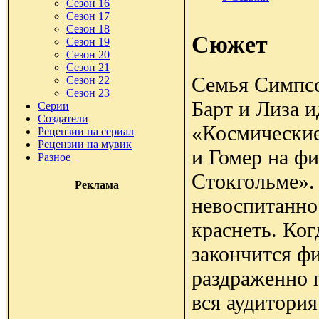
Сезон 16
Сезон 17
Сезон 18
Сюжет
Сезон 19
Сезон 20
Сезон 21
Семья Симпсо
Сезон 22
Сезон 23
Барт и Лиза 
Серии
Создатели
«Космические
Рецензии на сериал
Рецензии на мувик
и Гомер на ф
Разное
Стокгольме». 
Реклама
невоспитанно
краснеть. Ког
закончится ф
раздраженно п
вся аудитори