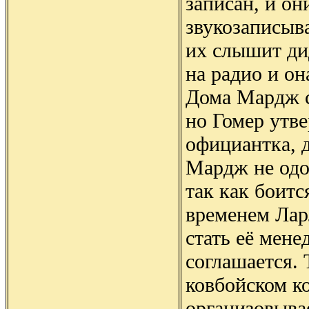
записан, и он
звукозаписы
их слышит ди
на радио и он
Дома Мардж с
но Гомер утве
официантка, д
Мардж не одо
так как боитс
временем Лар
стать её мене
соглашается. 
ковбойском к
организовыва