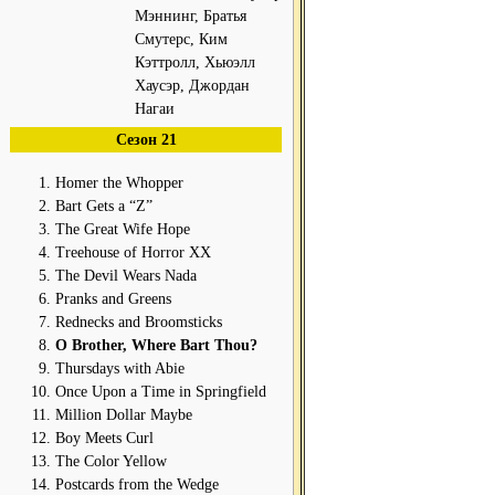
Мэннинг, Братья
Смутерс, Ким
Кэттролл, Хьюэлл
Хаусэр, Джордан
Нагаи
Сезон 21
Homer the Whopper
Bart Gets a “Z”
The Great Wife Hope
Treehouse of Horror XX
The Devil Wears Nada
Pranks and Greens
Rednecks and Broomsticks
O Brother, Where Bart Thou?
Thursdays with Abie
Once Upon a Time in Springfield
Million Dollar Maybe
Boy Meets Curl
The Color Yellow
Postcards from the Wedge