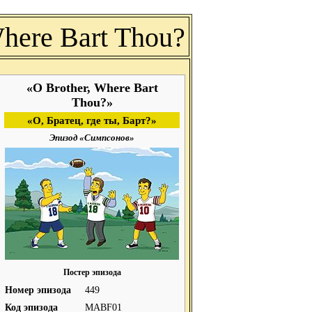
Where Bart Thou?
«O Brother, Where Bart
Thou?»
«О, Братец, где ты, Барт?»
Эпизод «Симпсонов»
Постер эпизода
Номер эпизода
449
Код эпизода
MABF01