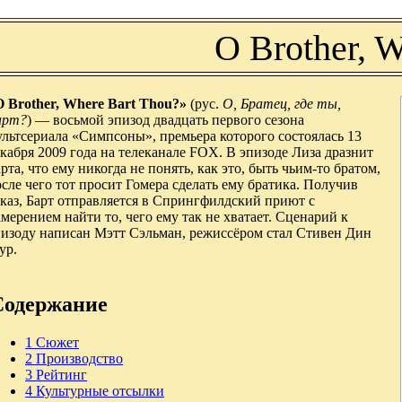
O Brother, 
O Brother, Where Bart Thou?»
(рус.
О, Братец, где ты,
арт?
) — восьмой эпизод двадцать первого сезона
льтсериала «Симпсоны», премьера которого состоялась 13
кабря 2009 года на телеканале FOX. В эпизоде Лиза дразнит
рта, что ему никогда не понять, как это, быть чьим-то братом,
сле чего тот просит Гомера сделать ему братика. Получив
каз, Барт отправляется в Спрингфилдский приют с
мерением найти то, чего ему так не хватает. Сценарий к
пизоду написан Мэтт Сэльман, режиссёром стал Стивен Дин
ур.
Содержание
1
Сюжет
2
Производство
3
Рейтинг
4
Культурные отсылки