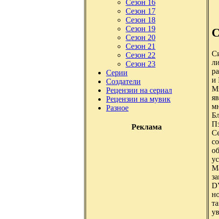
Сезон 16
Сезон 17
Сезон 18
Сезон 19
С
Сезон 20
Сезон 21
Си
Сезон 22
ли
Сезон 23
ра
Серии
и 
Создатели
Мэ
Рецензии на сериал
яв
Рецензии на мувик
мн
Разное
Бл
П
Реклама
Се
с
о
ус
М
за
D
н
т
ув