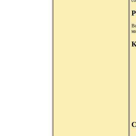
с
Р
Во
м
К
С