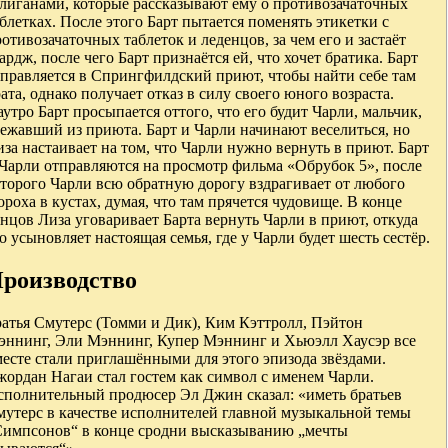
улиганами, которые рассказывают ему о противозачаточных
блетках. После этого Барт пытается поменять этикетки с
отивозачаточных таблеток и леденцов, за чем его и застаёт
рдж, после чего Барт признаётся ей, что хочет братика. Барт
тправляется в Спрингфилдский приют, чтобы найти себе там
ата, однако получает отказ в силу своего юного возраста.
утро Барт просыпается оттого, что его будит Чарли, мальчик,
ежавший из приюта. Барт и Чарли начинают веселиться, но
за настаивает на том, что Чарли нужно вернуть в приют. Барт
 Чарли отправляются на просмотр фильма «Обрубок 5», после
торого Чарли всю обратную дорогу вздрагивает от любого
роха в кустах, думая, что там прячется чудовище. В конце
нцов Лиза уговаривает Барта вернуть Чарли в приют, откуда
о усыновляет настоящая семья, где у Чарли будет шесть сестёр.
роизводство
ратья Смутерс (Томми и Дик), Ким Кэттролл, Пэйтон
эннинг, Эли Мэннинг, Купер Мэннинг и Хьюэлл Хаусэр все
есте стали приглашёнными для этого эпизода звёздами.
ордан Нагаи стал гостем как символ с именем Чарли.
сполнительный продюсер Эл Джин сказал: «иметь братьев
мутерс в качестве исполнителей главной музыкальной темы
Симпсонов“ в конце сродни высказыванию „мечты