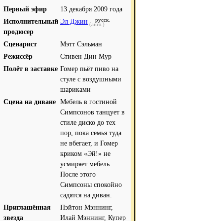
Первый эфир
13 декабря 2009 года
русск.
Исполнительный
Эл Джин
(англ.)
продюсер
Сценарист
Мэтт Сэльман
Режиссёр
Стивен Дин Мур
Полёт в заставке
Гомер пьёт пиво на
стуле с воздушными
шариками
Сцена на диване
Мебель в гостиной
Симпсонов танцует в
стиле диско до тех
пор, пока семья туда
не вбегает, и Гомер
криком «Эй!» не
усмиряет мебель.
После этого
Симпсоны спокойно
садятся на диван.
Приглашённая
Пэйтон Мэннинг,
звезда
Илай Мэннинг, Купер