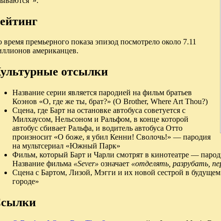
бываются“».
ейтинг
 время премьерного показа эпизод посмотрело около 7.11
иллионов американцев.
ультурные отсылки
Название серии является пародией на фильм братьев
Коэнов «О, где же ты, брат?» (O Brother, Where Art Thou?)
Сцена, где Барт на остановке автобуса советуется с
Милхаусом, Нельсоном и Ральфом, в конце которой
автобус сбивает Ральфа, и водитель автобуса Отто
произносит «О боже, я убил Кенни! Сволочь!» — пародия
на мультсериал «Южный Парк»
Фильм, который Барт и Чарли смотрят в кинотеатре — паро
Название фильма
«Sever»
означает
«отделять, разрубать, пе
Сцена с Бартом, Лизой, Мэгги и их новой сестрой в будуще
городе»
сылки