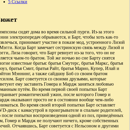
5
Ссылки
южет
мпсоны сидят дома во время сильной пурги. Из-за этого
нии электропередач обрываются, и Барт, чтобы хоть как-то
звлечься, принимает участие в показе мод, устроенного Лизой
Мэгги. Когда Барт замечает сестринскую связь между Лизой и
гги, Лиза говорит, что Барт ревнует из-за того, что он не
ляется чьим-то братом. Той же ночью во сне Барту снятся
огие известные братья: братья Смутерс, братья Маркс, братья
оуз, братья Смит, братья Райт, братья Марио, Купер, Илай и
эйтон Мэннинг, а также сайдшоу Боб со своим братом
силом. Барт советуется со своими друзьями, которые
оветуют ему заставить Гомера и Мардж заняться любовью
бманным путём. Во время первой своей попытки Барт
траивает романтический ужин, после которого Гомер и
ардж оказывают просто не в состоянии вообще чем-либо
ниматься. Во время своей второй попытки Барт оставляет
VD-диск с камасутрой в проигрывателе в спальне родителей,
о после попытки воспроизведения одной из поз, приведённых
ам, Гомер и Мардж не получают ничего, кроме собственных
ечий. Отчаявшись, Барт советуется с Нельсоном и другими