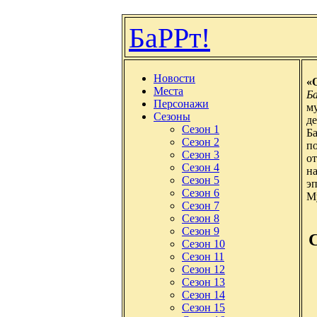
БаРРт!
Новости
«
Места
Б
Персонажи
му
Сезоны
де
Сезон 1
Ба
Сезон 2
по
Сезон 3
от
Сезон 4
на
Сезон 5
э
Сезон 6
М
Сезон 7
Сезон 8
Сезон 9
Сезон 10
Сезон 11
Сезон 12
Сезон 13
Сезон 14
Сезон 15