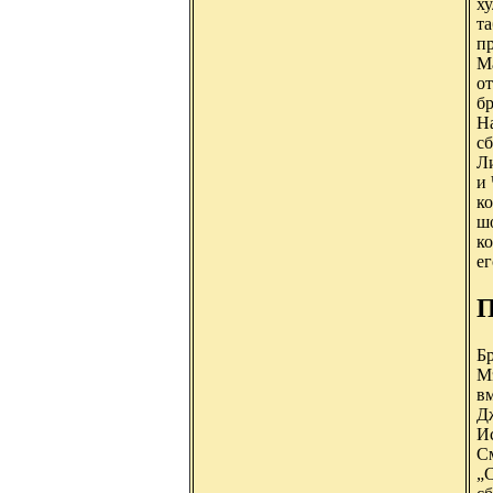
х
та
пр
Ма
о
бр
На
сб
Ли
и
ко
шо
ко
ег
П
Б
М
вм
Дж
И
С
„