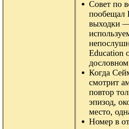
Совет по 
пообещал Б
выходки — 
используе
непослушн
Education 
дословном 
Когда Сей
смотрит ам
повтор тол
эпизод, о
место, одн
Номер в от