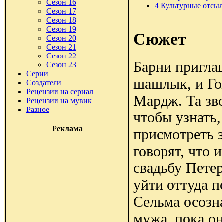
Сезон 16
4
Культурные отсы
Сезон 17
Сезон 18
Сезон 19
Сюжет
Сезон 20
Сезон 21
Сезон 22
Барни пригла
Сезон 23
Серии
шашлык, и Го
Создатели
Рецензии на сериал
Мардж. Та зв
Рецензии на мувик
Разное
чтобы узнать,
Реклама
присмотреть з
говорят, что 
свадьбу Петер
уйти оттуда п
Сельма осозна
мужа, пока он