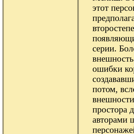
этот перс
предполага
второстеп
появляющи
серии. Бол
внешность
ошибки ко
создававш
потом, вс
внешности
простора д
авторами ш
персонаже