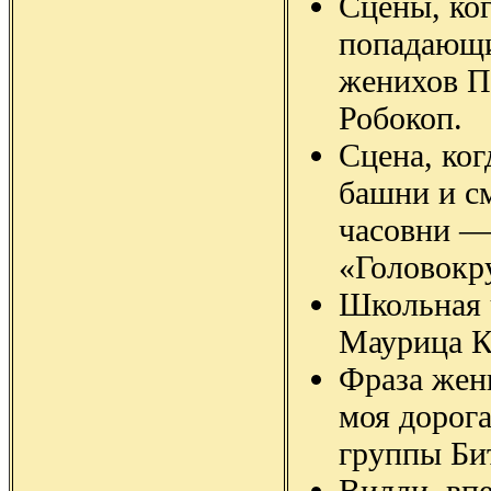
Сцены, ког
попадающи
женихов П
Робокоп.
Сцена, ко
башни и см
часовни —
«Головокр
Школьная 
Маурица К
Фраза жени
моя дорог
группы Би
Вилли, вп