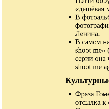
Пэтти обр
«дешёвая м
В фотоаль
фотографи
Ленина.
В самом на
shoot me» 
серии она 
shoot me a
Культурны
Фраза Гом
отсылка к