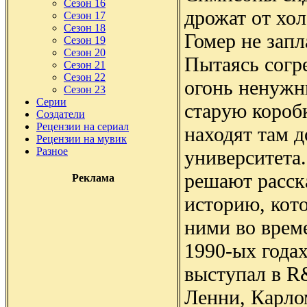
Сезон 16
дрожат от хол
Сезон 17
Сезон 18
Гомер не запл
Сезон 19
Сезон 20
Пытаясь согре
Сезон 21
Сезон 22
огонь ненужн
Сезон 23
Серии
старую короб
Создатели
Рецензии на сериал
находят там 
Рецензии на мувик
Разное
университета
решают расск
Реклама
историю, кот
ними во врем
1990-ых годах
выступал в R
Ленни, Карло