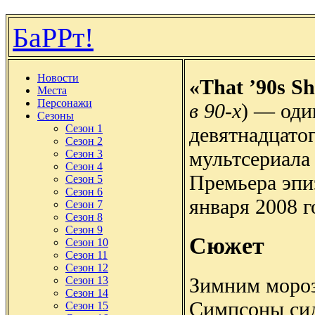
БаРРт!
Новости
«That ’90s S
Места
Персонажи
в 90-х
) — оди
Сезоны
Сезон 1
девятнадцатог
Сезон 2
мультсериала
Сезон 3
Сезон 4
Премьера эпи
Сезон 5
Сезон 6
января 2008 г
Сезон 7
Сезон 8
Сезон 9
Сюжет
Сезон 10
Сезон 11
Сезон 12
Зимним моро
Сезон 13
Сезон 14
Симпсоны сид
Сезон 15