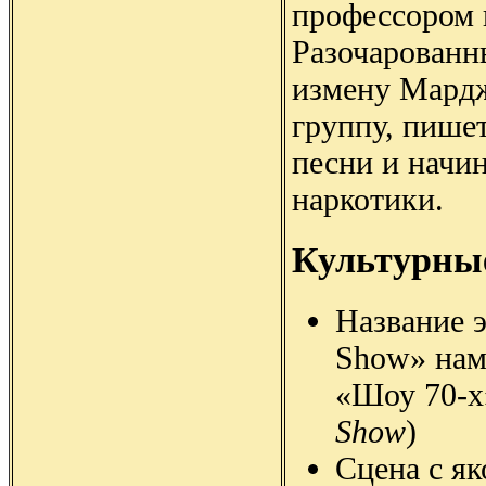
профессором 
Разочарованн
измену Мардж
группу, пише
песни и начи
наркотики.
Культурны
Название э
Show» нам
«Шоу 70-х
Show
)
Сцена с я