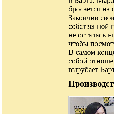
и Барта. Мард
бросается на 
Закончив сво
собственной 
не осталась н
чтобы посмот
В самом конц
собой отношен
вырубает Барт
Производст