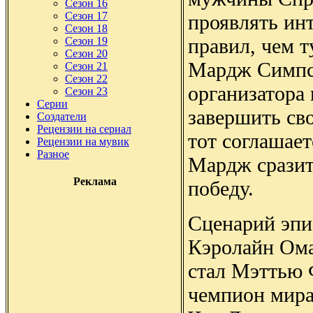
Сезон 16
Сезон 17
проявлять инт
Сезон 18
правил, чем 
Сезон 19
Сезон 20
Мардж Симпсо
Сезон 21
Сезон 22
организатора
Сезон 23
Серии
завершить св
Создатели
Рецензии на сериал
тот соглашает
Рецензии на мувик
Разное
Мардж сразит
Реклама
победу.
Сценарий эпи
Кэролайн Ома
стал Мэттью 
чемпион мира