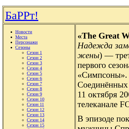
БаРРт!
Новости
«The Great W
Места
Персонажи
Надежда зам
Сезоны
Сезон 1
жены
) — тре
Сезон 2
первого сезон
Сезон 3
Сезон 4
«Симпсоны». 
Сезон 5
Сезон 6
Соединённых 
Сезон 7
Сезон 8
11 октября 20
Сезон 9
Сезон 10
телеканале F
Сезон 11
Сезон 12
Сезон 13
В эпизоде пок
Сезон 14
Сезон 15
мужчины Спр