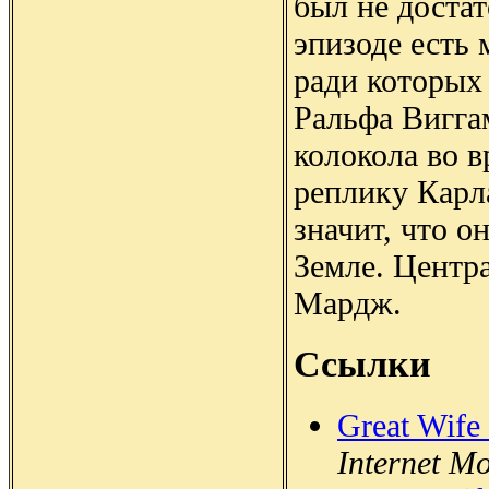
был не достат
эпизоде есть
ради которых 
Ральфа Виггам
колокола во в
реплику Карла
значит, что о
Земле. Центр
Мардж.
Ссылки
Great Wife
Internet M