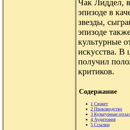
Чак Лиддел, 
эпизоде в ка
звезды, сыгра
эпизоде такж
культурные о
искусства. В 
получил пол
критиков.
Содержание
1
Сюжет
2
Производство
3
Культурные отсы
4
Аудитория
5
Ссылки