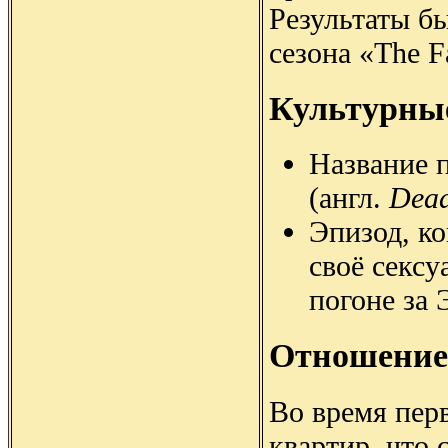
Результаты бы
сезона «The F
Культурны
Название 
(англ.
Dead
Эпизод, ко
своё секс
погоне за
Отношение
Во время перв
квартир, что 