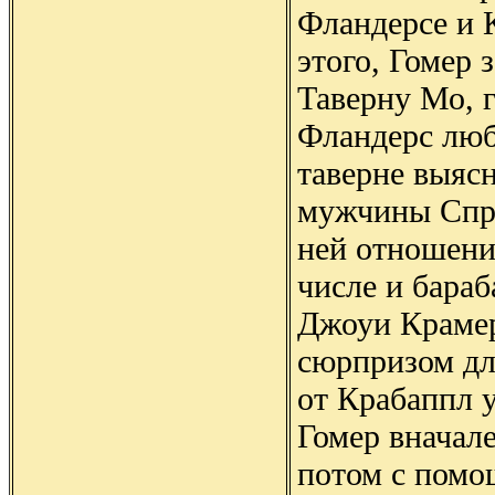
Фландерсе и 
этого, Гомер 
Таверну Мо, г
Фландерс люб
таверне выясн
мужчины Спри
ней отношени
числе и бара
Джоуи Крамер
сюрпризом дл
от Крабаппл у
Гомер вначале
потом с пом