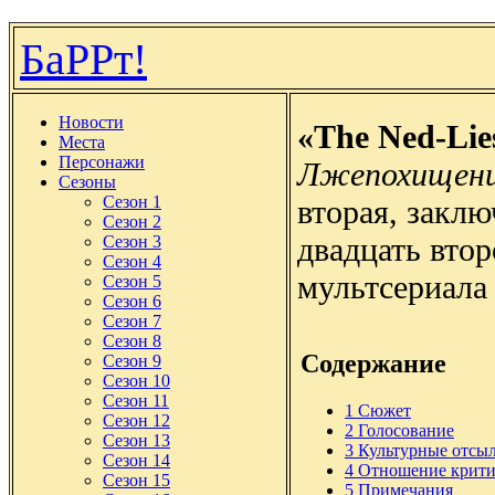
БаРРт!
Новости
«The Ned-Lie
Места
Персонажи
Лжепохищени
Сезоны
Сезон 1
вторая, заклю
Сезон 2
двадцать втор
Сезон 3
Сезон 4
мультсериала
Сезон 5
Сезон 6
Сезон 7
Сезон 8
Содержание
Сезон 9
Сезон 10
Сезон 11
1
Сюжет
Сезон 12
2
Голосование
Сезон 13
3
Культурные отсы
Сезон 14
4
Отношение крити
Сезон 15
5
Примечания