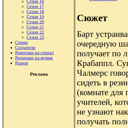
Сезон 16
Сезон 17
Сезон 18
Сюжет
Сезон 19
Сезон 20
Сезон 21
Барт устраива
Сезон 22
Сезон 23
очередную ша
Серии
Создатели
получает по л
Рецензии на сериал
Рецензии на мувик
Крабаппл. Су
Разное
Чалмерс говор
Реклама
сидеть в рези
(комнате для
учителей, кот
не узнают нак
получать полн