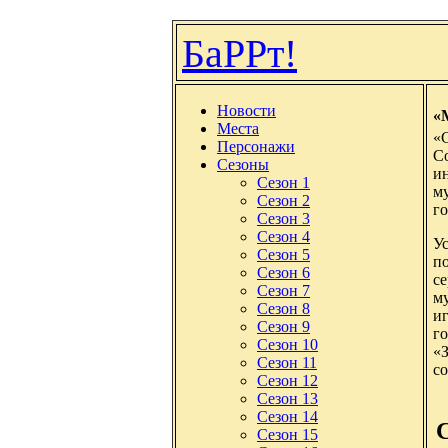
БаРРт!
Новости
«
Места
«С
Персонажи
С
Сезоны
и
Сезон 1
м
Сезон 2
г
Сезон 3
Сезон 4
У
Сезон 5
по
Сезон 6
се
Сезон 7
му
Сезон 8
и
Сезон 9
го
Сезон 10
«З
Сезон 11
со
Сезон 12
Сезон 13
Сезон 14
Сезон 15