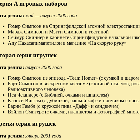
ерия A игровых наборов
ата релиза:
май — август 2000 года
Гомер Симпсон на Спрингфилдской атомной электростанци
Мардж Симпсон и Мэгги Симпсон в гостиной
Сеймур Скиннер в кабинете Спрингфилдской начальной шк
Апу Нахасапимапетилон в магазине «На скорую руку»
торая серия игрушек
ата релиза:
август 2000 года
Гомер Симпсон из эпизода «Team Homer» (с сумкой и шаром 
Барт Симпсон в воскресном костюме (с книгой псалмов, рог
Радиоактивного человека)
Нед Фландерс (с Библией, очками и шпателем)
Клэнси Виггам (с дубинкой, чашкой кофе и пончиком с посы
Барни Гамбл (с кружкой пива «Дафф» и сандвичем)
Вэйлон Смитерс (с очками, планшетом и фотографией мистер
ретья серия игрушек
ата релиза:
январь 2001 года