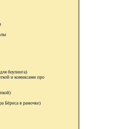
и
олы
для боулинга)
аткой и комиксами про
пкой)
а Бёрнса в рамочке)