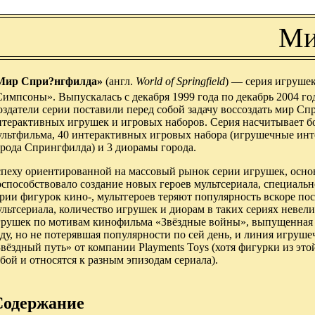
Ми
Мир Спри?нгфилда»
(англ.
World of Springfield
) — серия игруше
импсоны». Выпускалась с декабря 1999 года по декабрь 2004 го
оздатели серии поставили перед собой задачу воссоздать мир 
нтерактивных игрушек и игровых наборов. Серия насчитывает б
ультфильма, 40 интерактивных игровых набора (игрушечные инт
орода Спрингфилда) и 3 диорамы города.
спеху ориентированной на массовый рынок серии игрушек, осно
способствовало создание новых героев мультсериала, специальн
рии фигурок кино-, мультгероев теряют популярность вскоре по
льтсериала, количество игрушек и диорам в таких сериях невел
грушек по мотивам кинофильма «Звёздные войны», выпущенная к
ду, но не потерявшая популярности по сей день, и линия игруш
вёздный путь» от компании Playments Toys (хотя фигурки из эт
бой и относятся к разным эпизодам сериала).
Содержание