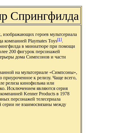
р Спрингфилда
к, изображающих героев мультсериала
[1]
да компанией Playmates Toys
.
Спрингфилда в миниатюре при помощи
олее 200 фигурок персонажей
ерьеры дома Симпсонов и части
ванной на мультсериале «Симпсоны»,
о приуроченное к релизу. Чаще всего,
сле релиза кинофильма или
ико. Исключением являются серия
омпанией Kenner Products в 1978
ечных персонажей телесериала
ой серии не взаимосвязаны между