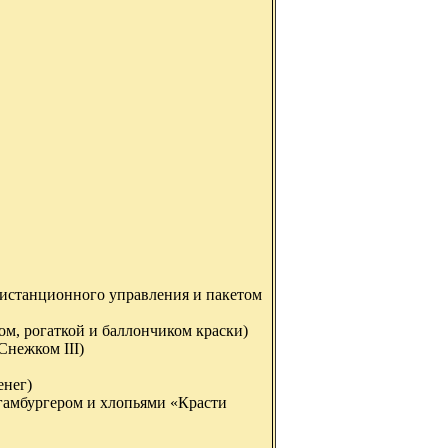
дистанционного управления и пакетом
м, рогаткой и баллончиком краски)
Снежком III)
енег)
 гамбургером и хлопьями «Красти