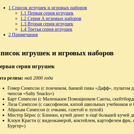
1
Список игрушек и игровых наборов
1.1
Первая серия игрушек
1.2
Серия A игровых наборов
1.3
Вторая серия игрушек
1.4
Третья серия игрушек
2
Примечания
писок игрушек и игровых наборов
ервая серия игрушек
ата релиза:
май 2000 года
Гомер Симпсон (с пончиком, банкой пива «Дафф», пультом 
чипсов «Salty Snacks»)
Барт Симпсон (с Маленьким Помощником Санты, скейтбордо
Лиза Симпсон (с саксофоном, кипой школьных учебников и 
Абрахам Симпсон (с очками, газетой и лупой)
Мистер Бёрнс (с Блинки, кучей денег и ещё большей кучей д
Клоун Красти (с видеокамерой, коктейлем, картофелем фри,
Бургер»)