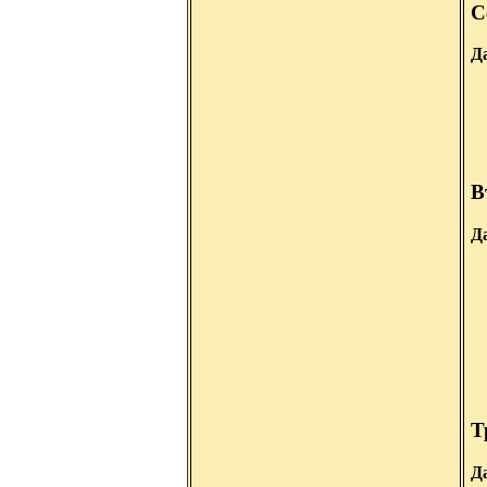
С
Д
В
Д
Т
Д