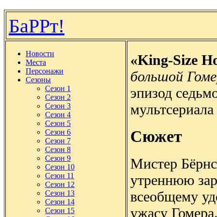
БаРРт!
Новости
«King-Size H
Места
Персонажи
большой Гоме
Сезоны
Сезон 1
эпизод седьмо
Сезон 2
мультсериала
Сезон 3
Сезон 4
Сезон 5
Сюжет
Сезон 6
Сезон 7
Сезон 8
Сезон 9
Мистер Бёрнс
Сезон 10
Сезон 11
утреннюю зар
Сезон 12
всеобщему уд
Сезон 13
Сезон 14
ужасу Гомера.
Сезон 15