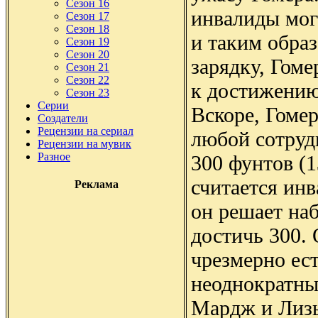
Сезон 16
инвалиды могу
Сезон 17
Сезон 18
и таким образ
Сезон 19
Сезон 20
зарядку, Гоме
Сезон 21
Сезон 22
к достижению
Сезон 23
Серии
Вскоре, Гомер
Создатели
Рецензии на сериал
любой сотруд
Рецензии на мувик
Разное
300 фунтов (
считается инв
Реклама
он решает наб
достичь 300.
чрезмерно ест
неоднократны
Мардж и Лизы