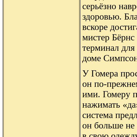
серьёзно нав
здоровью. Бла
вскоре достиг
мистер Бёрнс
терминал для
доме Симпсон
У Гомера про
он по-прежне
ими. Гомеру 
нажимать «да
система пред
он больше не
в свою одежд