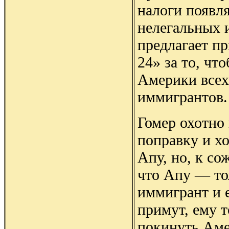
налоги появля
нелегальных 
предлагает п
24» за то, чт
Америки всех
иммигрантов.
Гомер охотно
поправку и хо
Апу, но, к со
что Апу — то
иммигрант и 
примут, ему 
покинуть Аме