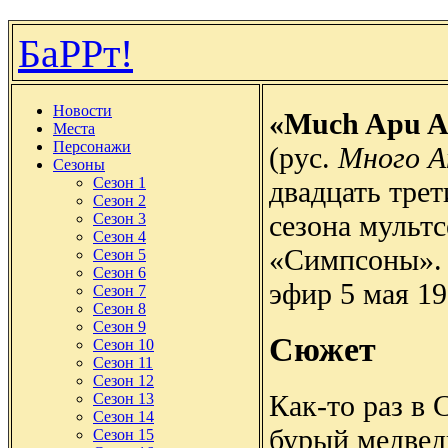
БаРРт!
Новости
«Much Apu A
Места
Персонажи
(рус.
Много А
Сезоны
Сезон 1
двадцать трет
Сезон 2
сезона мульт
Сезон 3
Сезон 4
«Симпсоны».
Сезон 5
Сезон 6
эфир 5 мая 19
Сезон 7
Сезон 8
Сезон 9
Сюжет
Сезон 10
Сезон 11
Сезон 12
Как-то раз в
Сезон 13
Сезон 14
бурый медвед
Сезон 15