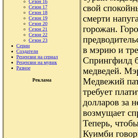
Сезон 16
свой спокойн
Сезон 17
Сезон 18
смерти напуг
Сезон 19
Сезон 20
горожан. Гор
Сезон 21
Сезон 22
предводитель
Сезон 23
Серии
в мэрию и тр
Создатели
Рецензии на сериал
Спрингфилд 
Рецензии на мувик
Разное
медведей. Мэ
Медвежий пат
Реклама
требует плати
долларов за н
возмущает сп
Теперь, чтобы
Куимби говор