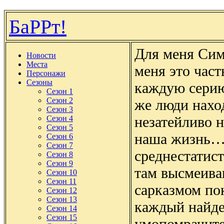
БаРРт!
Для меня Сим
Новости
Места
меня это част
Персонажи
Сезоны
каждую серию
Сезон 1
Сезон 2
же люди наход
Сезон 3
незатейливо 
Сезон 4
Сезон 5
наша жизнь…
Сезон 6
Сезон 7
среднестатис
Сезон 8
Сезон 9
там высмеива
Сезон 10
Сезон 11
сарказмом по
Сезон 12
Сезон 13
каждый найде
Сезон 14
Сезон 15
умопомрачит