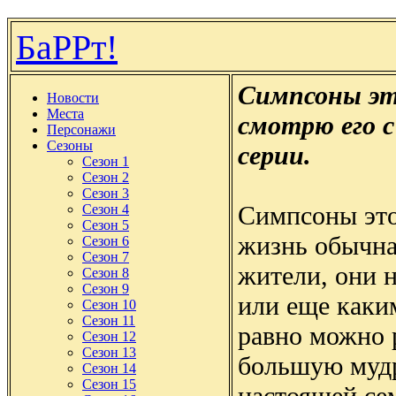
БаРРт!
Симпсоны эт
Новости
Места
смотрю его с
Персонажи
Сезоны
серии.
Сезон 1
Сезон 2
Сезон 3
Симпсоны это
Сезон 4
Сезон 5
жизнь обычна
Сезон 6
Сезон 7
жители, они 
Сезон 8
Сезон 9
или еще каки
Сезон 10
Сезон 11
равно можно р
Сезон 12
Сезон 13
большую мудр
Сезон 14
Сезон 15
настоящей се