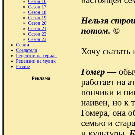
Сезон 16
Сезон 17
Сезон 18
Сезон 19
Нельзя стро
Сезон 20
потом. ©
Сезон 21
Сезон 22
Сезон 23
Серии
Хочу сказать 
Создатели
Рецензии на сериал
Рецензии на мувик
Разное
Гомер
— обычн
Реклама
работает на а
пончики и пи
наивен, но к 
Гомера, она 
семью и стара
и культуры.
Б