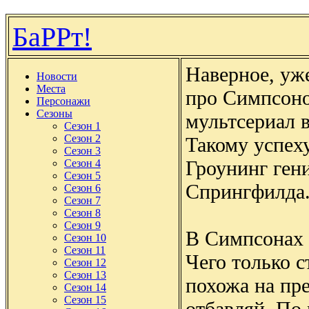
БаРРт!
Наверное, уж
Новости
Места
про Симпсоно
Персонажи
Сезоны
мультсериал 
Сезон 1
Сезон 2
Такому успех
Сезон 3
Гроунинг ген
Сезон 4
Сезон 5
Спрингфилда
Сезон 6
Сезон 7
Сезон 8
Сезон 9
В Симпсонах 
Сезон 10
Сезон 11
Чего только с
Сезон 12
Сезон 13
похожа на пр
Сезон 14
Сезон 15
отбавляй. По