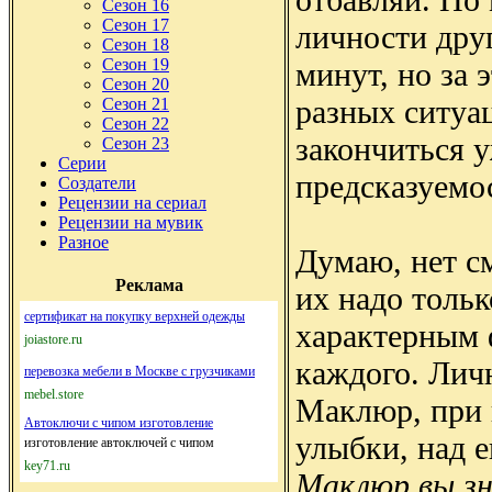
Сезон 16
Сезон 17
личности друг
Сезон 18
Сезон 19
минут, но за 
Сезон 20
разных ситуац
Сезон 21
Сезон 22
закончиться 
Сезон 23
Серии
предсказуемо
Создатели
Рецензии на сериал
Рецензии на мувик
Разное
Думаю, нет с
Реклама
их надо толь
сертификат на покупку верхней одежды
характерным 
joiastore.ru
каждого. Лич
перевозка мебели в Москве с грузчиками
mebel.store
Маклюр, при 
Автоключи с чипом изготовление
улыбки, над 
изготовление автоключей с чипом
key71.ru
Маклюр вы зн