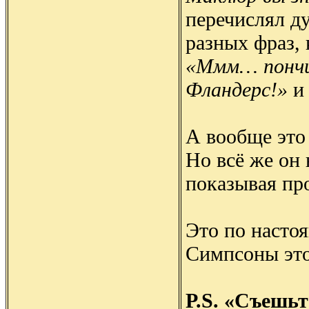
перечислял д
разных фраз,
«Ммм… пончи
Фландерс!»
и 
А вообще это
Но всё же он 
показывая пр
Это по насто
Симпсоны это
P.S. «Съешь