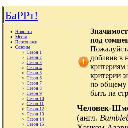
БаРРт!
Значимост
Новости
Места
под сомне
Персонажи
Сезоны
Пожалуйста
Сезон 1
добавив в 
Сезон 2
Сезон 3
критериям 
Сезон 4
Сезон 5
критерии з
Сезон 6
по общему 
Сезон 7
Сезон 8
быть на ст
Сезон 9
Сезон 10
Сезон 11
Человек-Шм
Сезон 12
Сезон 13
(англ.
Bumble
Сезон 14
Сезон 15
Хэнком Азари