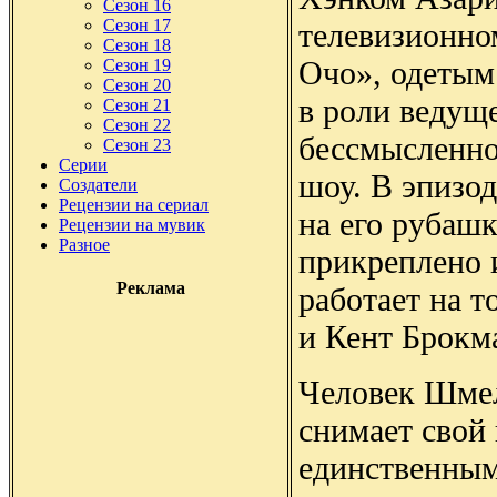
Сезон 16
Сезон 17
телевизионно
Сезон 18
Очо», одетым
Сезон 19
Сезон 20
в роли ведущ
Сезон 21
Сезон 22
бессмысленно
Сезон 23
Серии
шоу. В эпизо
Создатели
Рецензии на сериал
на его рубашк
Рецензии на мувик
Разное
прикреплено 
Реклама
работает на т
и Кент Брокм
Человек Шмел
снимает свой
единственны