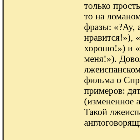
только прост
то на ломано
фразы: «?Ay, a
нравится!»), «
хорошо!») и «
меня!»). Дово
лжеиспанском
фильма о Спр
примеров: дя
(измененное ан
Такой лжеисп
англоговорящ