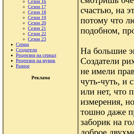
Сезон 16
Сезон 17
счастью, на э
Сезон 18
Сезон 19
потому что л
Сезон 20
подобном, про
Сезон 21
Сезон 22
Сезон 23
Серии
На большие э
Создатели
Рецензии на сериал
Создатели ри
Рецензии на мувик
Разное
не имели прав
Реклама
чуть-чуть, и 
или нет, что
измерения, н
тошно даже п
заборик на го
доброе двухм