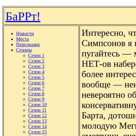
БаРРт!
Интересно, ч
Новости
Места
Симпсонов я 
Персонажи
Сезоны
пугайтесь — м
Сезон 1
Сезон 2
НЕТ-ов набере
Сезон 3
более интерес
Сезон 4
Сезон 5
вообще — нен
Сезон 6
Сезон 7
невероятно о
Сезон 8
Сезон 9
консервативн
Сезон 10
Сезон 11
Барта, дотош
Сезон 12
Сезон 13
молодую Мегг
Сезон 14
Сезон 15
смотришь оче