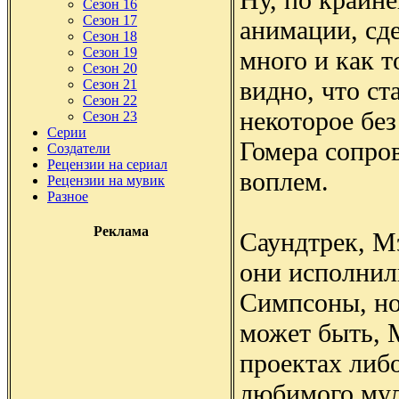
Сезон 16
Сезон 17
анимации, сд
Сезон 18
Сезон 19
много и как т
Сезон 20
видно, что ст
Сезон 21
Сезон 22
некоторое бе
Сезон 23
Серии
Гомера сопро
Создатели
Рецензии на сериал
воплем.
Рецензии на мувик
Разное
Реклама
Саундтрек, М
они исполнил
Симпсоны, но
может быть, 
проектах либ
любимого мул