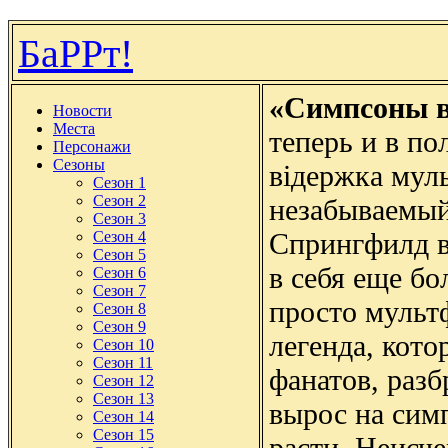
БаРРт!
«Симпсоны в
Новости
Места
теперь и в по
Персонажи
Сезоны
відержка муль
Сезон 1
Сезон 2
незабываемый
Сезон 3
Спрингфилд в
Сезон 4
Сезон 5
в себя еще б
Сезон 6
Сезон 7
просто мульт
Сезон 8
Сезон 9
легенда, кото
Сезон 10
Сезон 11
фанатов, раз
Сезон 12
Сезон 13
вырос на сим
Сезон 14
Сезон 15
расти. Неисч