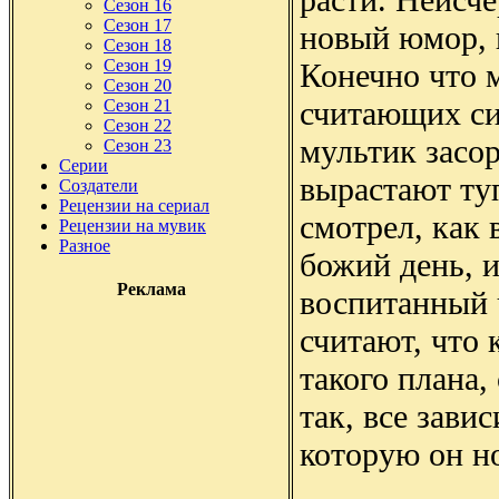
Сезон 16
Сезон 17
новый юмор, 
Сезон 18
Сезон 19
Конечно что м
Сезон 20
считающих си
Сезон 21
Сезон 22
мультик засор
Сезон 23
Серии
вырастают ту
Создатели
Рецензии на сериал
смотрел, как
Рецензии на мувик
Разное
божий день, и
Реклама
воспитанный 
считают, что
такого плана,
так, все зави
которую он но