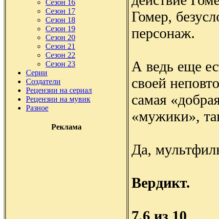
Сезон 16
Сезон 17
Гомер, безус
Сезон 18
Сезон 19
персонаж.
Сезон 20
Сезон 21
Сезон 22
А ведь еще е
Сезон 23
Серии
своей неповт
Создатели
Рецензии на сериал
самая «добра
Рецензии на мувик
Разное
«мужики», та
Реклама
Да, мультфил
Вердикт.
7,6 из 10