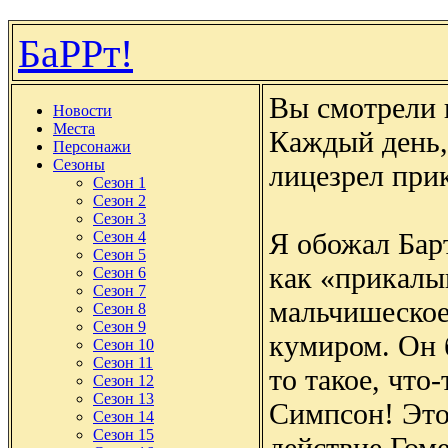
БаРРт!
Вы смотрели 
Новости
Места
Каждый день,
Персонажи
Сезоны
лицезрел пр
Сезон 1
Сезон 2
Сезон 3
Я обожал Барт
Сезон 4
Сезон 5
как «прикалыв
Сезон 6
Сезон 7
мальчишеское 
Сезон 8
Сезон 9
кумиром. Он б
Сезон 10
Сезон 11
то такое, чт
Сезон 12
Сезон 13
Симпсон! Эт
Сезон 14
Сезон 15
действие Гоме