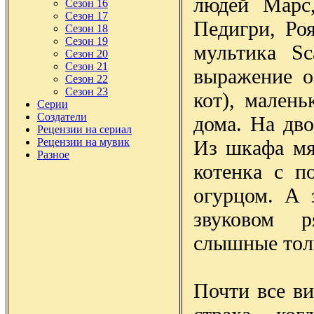
людей Марс,
Сезон 16
Сезон 17
Педигри, Ро
Сезон 18
Сезон 19
мультика Sc
Сезон 20
Сезон 21
выражение о
Сезон 22
Сезон 23
кот), малень
Серии
Создатели
дома. На дво
Рецензии на сериал
Из шкафа мя
Рецензии на мувик
Разное
котенка с п
огурцом. А 
звуковом р
слышные тол
Почти все в