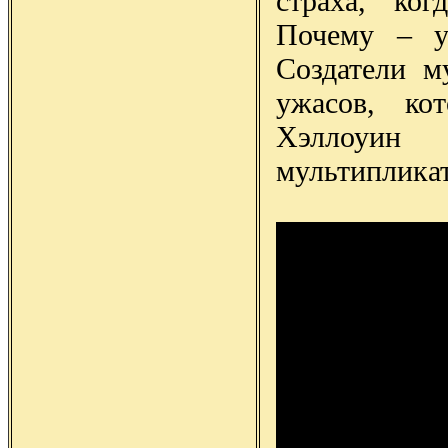
страха, ког
Почему – у
Создатели м
ужасов, ко
Хэллоуин
мультиплика