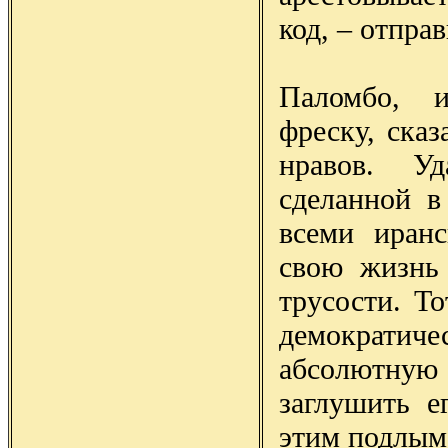
код, – отпра
Паломбо, и
фреску, ска
нравов. Уд
сделанной 
всеми иран
свою жизнь 
трусости. Т
демократи
абсолютную 
заглушить е
этим подлым