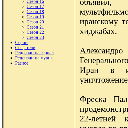
объявил,
Сезон 16
Сезон 17
мультфильмо
Сезон 18
Сезон 19
иранскому т
Сезон 20
Сезон 21
хиджабах.
Сезон 22
Сезон 23
Серии
Создатели
Александро
Рецензии на сериал
Генерально
Рецензии на мувик
Разное
Иран в ит
уничтожение 
Фреска Пал
продемонстр
22-летней 