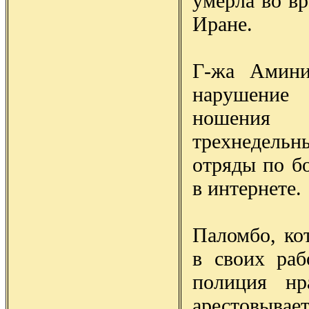
умерла во в
Иране.
Г-жа Амини
нарушение 
ношения 
трехнедель
отряды по б
в интернете.
Паломбо, ко
в своих раб
полиция нр
арестовывае