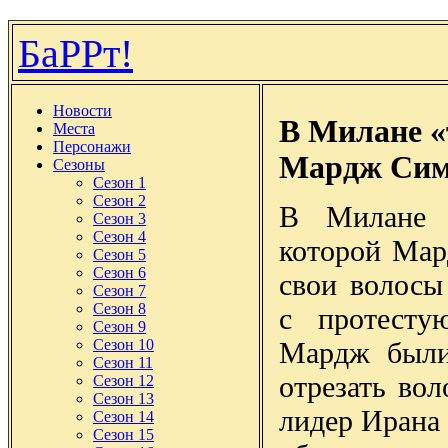
БаРРт!
Новости
В Милане «
Места
Персонажи
Мардж Сим
Сезоны
Сезон 1
Сезон 2
В Милане и
Сезон 3
Сезон 4
которой Мар
Сезон 5
Сезон 6
свои волосы
Сезон 7
Сезон 8
с протест
Сезон 9
Мардж были
Сезон 10
Сезон 11
отрезать во
Сезон 12
Сезон 13
лидер Ирана
Сезон 14
Сезон 15