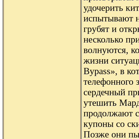
удочерить кит
испытывают н
грубят и отк
несколько при
волнуются, ко
жизни ситуаци
Bypass», в ко
телефонного 
сердечный при
утешить Мард
продолжают с
купоны со ск
Позже они пы