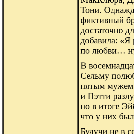
Тони. Однажд
фиктивный бра
достаточно д
добавила: «Я
по любви… ну
В восемнадцат
Сельму полюб
пятым мужем 
и Пэтти разл
но в итоге Эй
что у них бы
Будучи не в с