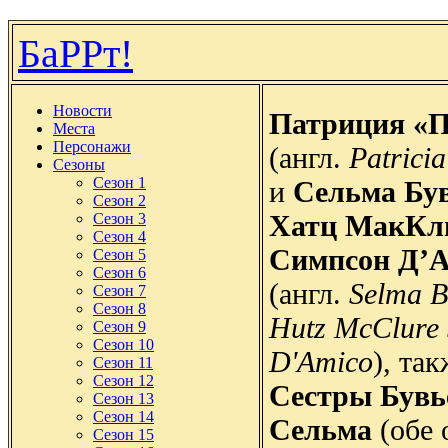
БаРРт!
Новости
Патриция «П
Места
Персонажи
(англ.
Patrici
Сезоны
Сезон 1
и
Сельма Бу
Сезон 2
Хатц МакКл
Сезон 3
Сезон 4
Симпсон Д’
Сезон 5
Сезон 6
(англ.
Selma B
Сезон 7
Сезон 8
Hutz McClure 
Сезон 9
Сезон 10
D'Amico
), та
Сезон 11
Сезон 12
Сестры Бувь
Сезон 13
Сезон 14
Сельма
(обе 
Сезон 15