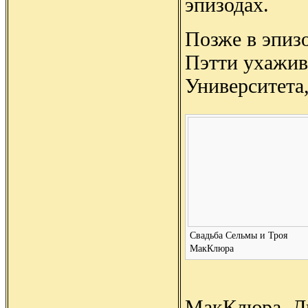
эпизодах.
Позже в эпизо
Пэтти ухажив
Университета
Cвадьба Сельмы и Троя
МакКлюра
МакКлюра, Д