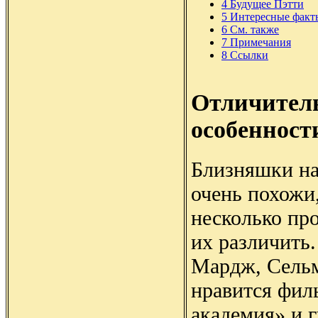
4
Будущее Пэтти
5
Интересные факт
6
См. также
7
Примечания
8
Ссылки
Отличител
особенност
Близняшки на
очень похожи,
несколько пр
их различить.
Мардж, Сельм
нравится фил
академия» и г