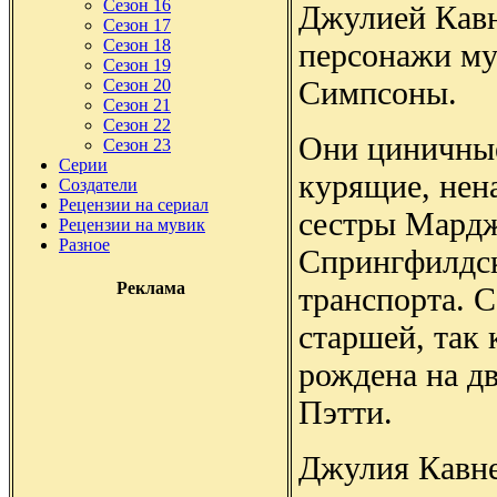
Сезон 16
Джулией Кав
Сезон 17
Сезон 18
персонажи му
Сезон 19
Симпсоны.
Сезон 20
Сезон 21
Сезон 22
Они циничные
Сезон 23
Серии
курящие, нен
Создатели
Рецензии на сериал
сестры Мардж
Рецензии на мувик
Разное
Спрингфилдс
Реклама
транспорта. С
старшей, так 
рождена на д
Пэтти.
Джулия Кавн