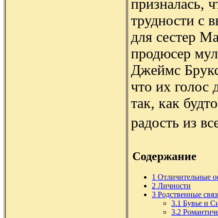
призналась, ч
трудности с 
для сестер Ма
продюсер мул
Джеймс Брукс
что их голос 
так, как будт
радость из вс
Содержание
1
Отличительные о
2
Личности
3
Родственные связ
3.1
Бувье и 
3.2
Романтиче