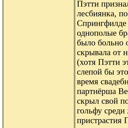
Пэтти признал
лесбиянка, по
Спрингфилде 
однополые бр
было больно о
скрывала от н
(хотя Пэтти э
слепой бы это
время свадеб
партнёрша Ве
скрыл свой п
гольфу среди
пристрастия 