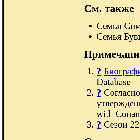
См. также
Семья Си
Семья Був
Примечани
?
Биограф
Database
?
Согласно
утвержден
with Conan
?
Сезон 22,