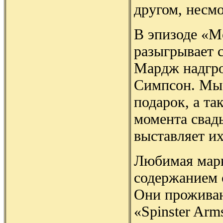
другом, несмо
В эпизоде «Mo
разыгрывает 
Мардж надгро
Симпсон. Мы 
подарок, а та
момента свад
выставляет их
Любимая марк
содержанием 
Они проживаю
«Spinster Ar