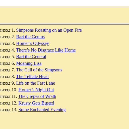
пизод 1.
Simpsons Roasting on an Open Fire
пизод 2.
Bart the Genius
пизод 3.
Homer’s Odyssey
пизод 4.
There’s No Disgrace Like Home
пизод 5.
Bart the General
пизод 6.
Moaning Lisa
пизод 7.
The Call of the Simpsons
пизод 8.
The Telltale Head
пизод 9.
Life on the Fast Lane
пизод 10.
Homer’s Night Out
пизод 11.
The Crepes of Wrath
пизод 12.
Krusty Gets Busted
пизод 13.
Some Enchanted Evening