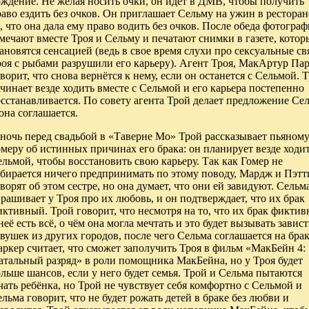
ждение. Не желая носить очки, он идёт в ДМВ, чтобы получить
аво ездить без очков. Он приглашает Сельму на ужин в ресторане
, что она дала ему право водить без очков. После обеда фотогра
мечают вместе Троя и Сельму и печатают снимки в газете, котор
ановятся сенсацией (ведь в свое время слухи про сексуальные св
оя с рыбами разрушили его карьеру). Агент Троя, МакАртур Па
ворит, что снова вернётся к нему, если он останется с Сельмой. 
чинает везде ходить вместе с Сельмой и его карьера постепенно
сстанавливается. По совету агента Трой делает предложение Се
она соглашается.
ночь перед свадьбой в «Таверне Мо» Трой рассказывает пьяном
меру об истинных причинах его брака: он планирует везде ходит
льмой, чтобы восстановить свою карьеру. Так как Гомер не
обирается ничего предпринимать по этому поводу, Мардж и Пэтт
ворят об этом сестре, но она думает, что они ей завидуют. Сельм
рашивает у Троя про их любовь, и он подтверждает, что их брак
ктивный. Трой говорит, что несмотря на то, что их брак фиктив
неё есть всё, о чём она могла мечтать и это будет вызывать завист
вушек из других городов, после чего Сельма соглашается на брак
ркер считает, что сможет заполучить Троя в фильм «МакБейн 4:
атальный разряд» в роли помощника МакБейна, но у Троя будет
льше шансов, если у него будет семья. Трой и Сельма пытаются
чать ребёнка, но Трой не чувствует себя комфортно с Сельмой и
льма говорит, что не будет рожать детей в браке без любви и