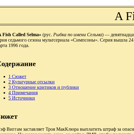
A F
 Fish Called Selma»
(рус.
Рыбка по имени Сельма
) — девятнадца
ерия седьмого сезона мультсериала «Симпсоны». Серия вышла 24
рта 1996 года.
Содержание
1
Сюжет
2
Культурные отсылки
3
Отношение критиков и публики
4
Примечания
5
Источники
южет
эф Виггам заставляет Троя МакКлюра выплатить штраф за опас