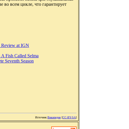
е во всем цикле, что гарантирует
V Review at IGN
A Fish Called Selma
te Seventh Season
Источник:
Википедия
[
CC-BY-SA
]