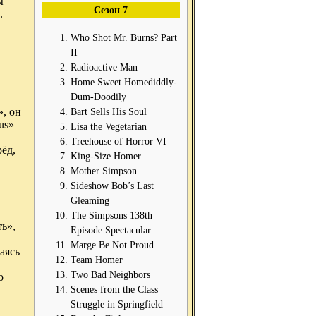
ы
Сезон 7
.
Who Shot Mr. Burns? Part
II
Radioactive Man
Home Sweet Homediddly-
Dum-Doodily
, он
Bart Sells His Soul
us»
Lisa the Vegetarian
Treehouse of Horror VI
ёд,
King-Size Homer
Mother Simpson
Sideshow Bob’s Last
Gleaming
The Simpsons 138th
ь»,
Episode Spectacular
Marge Be Not Proud
аясь
Team Homer
Two Bad Neighbors
о
Scenes from the Class
Struggle in Springfield