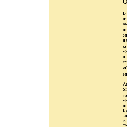
О
В
п
вы
по
эп
н
в
«
пр
с
«C
э
Ав
Si
т
«
по
К
э
та
Т