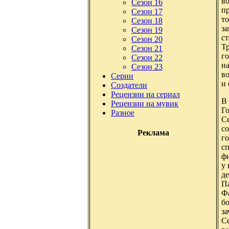
во
Сезон 16
пр
Сезон 17
то
Сезон 18
за
Сезон 19
ст
Сезон 20
Тр
Сезон 21
го
Сезон 22
на
Сезон 23
во
Серии
и 
Создатели
Рецензии на сериал
В 
Рецензии на мувик
Го
Разное
Се
с
Реклама
го
сп
фи
у 
де
Па
Ф
бо
за
Се