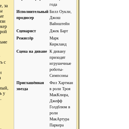
года
, за
фы
Исполнительный
Билл Оукли,
ые
продюсер
Джош
язи
Вайнштейн
ркер
Сценарист
Джек Барт
Трой
Режиссёр
Марк
льме
Киркланд
Сцена на диване
К дивану
у
приходят
ь с
игрушечные
роботы-
и
Симпсоны
а
Приглашённая
Фил Хартман
ный,
звезда
в роли Троя
ь у
МакКлюра,
.
Джефф
Голдблюм в
роли
МакАртура
Паркера