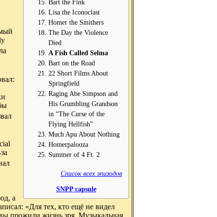
Bart the Fink
Lisa the Iconoclast
Homer the Smithers
амый
The Day the Violence
ly
Died
ла
A Fish Called Selma
Bart on the Road
22 Short Films About
вал:
Springfield
Raging Abe Simpson and
ки
His Grumbling Grandson
бы
in “The Curse of the
звал
Flying Hellfish”
Much Apu About Nothing
cial
Homerpalooza
-за
Summer of 4 Ft. 2
нал
Список всех эпизодов
SNPP capsule
од, а
исал: «Для тех, кто ещё не видел
 вы прожили жизнь зря. Музыкальная