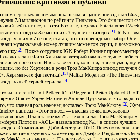
тношение критиков и публики
 своём первоначальном американском вещании эпизод стал 66-м,
олучив 7,8 миллионов по рейтингу Нильсена. Это был шестой с
сокий рейтинг шоу на сети Fox за ту неделю. Entertainment Week
[1]
ставил эпизод на 8-е место из 25 лучших эпизодов
. IGN назва
изод лучшим в 7 сезоне, сказав, что это очевидный выбор. Они
азвали музыкальный номер лучшим моментом серии, и возможно
[2]
сего шоу
. Позже сотрудник IGN Роберт Кэнинг прокомментиро
Я хвалю талант Фила Хартмана, который намного лучше любого
иглашённого гостя. И в заключении, конечно, эпизод умен, шут
мешны, но без Хартмана в роли Троя МакКлюра эпизод получил 
[3]
». Хартман-это фантастика!»
Майкл Моран из «The Times» на
[4]
пизод лучшей серией сериала.
торы книги «I Can’t Believe It’s a Bigger and Better Updated Unoffi
mpsons Guide» Уэрэн Мартин и Адриан Вуд сказали, что рады из
[5]
ого, что главная роль наконец досталась Трою МакКлюру
. Жур
Empire» написал: «Этот эпизод — высшая точка шоу, хорошо
ставленная „Планета обезьян“ - звёздный час Троя МакКлюра.»
имберли Плотс из «AOL» назвала эпизод №14 в списке лучших
пизодов «Симпсонов». Дэйв Фостер из DVD Times похвалил эпиз
кже участие в звуковых комментариях Джеффа Голдблюма. Он нап
роя МакКлюра в мюзикле „Планета обезьян“, должен сказать,что