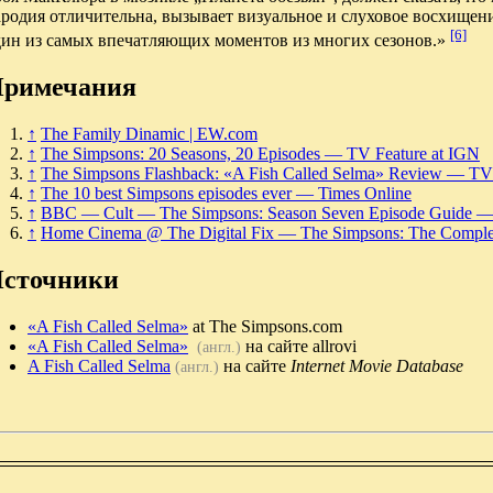
родия отличительна, вызывает визуальное и слуховое восхищени
[6]
дин из самых впечатляющих моментов из многих сезонов.»
римечания
↑
The Family Dinamic | EW.com
↑
The Simpsons: 20 Seasons, 20 Episodes — TV Feature at IGN
↑
The Simpsons Flashback: «A Fish Called Selma» Review — T
↑
The 10 best Simpsons episodes ever — Times Online
↑
BBC — Cult — The Simpsons: Season Seven Episode Guide — 
↑
Home Cinema @ The Digital Fix — The Simpsons: The Comple
сточники
«A Fish Called Selma»
at The Simpsons.com
«A Fish Called Selma»
на сайте allrovi
(англ.)
A Fish Called Selma
на сайте
Internet Movie Database
(англ.)