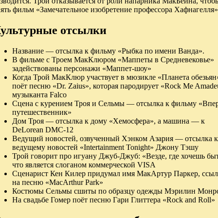
зводится. Трой отказывается от роли напарника МакБейна, чтоб
нять фильм «Замечательное изобретение профессора Хафнагелля»
ультурные отсылки
Название — отсылка к фильму «Рыбка по имени Ванда».
В фильме с Троем МакКлюром «Маппеты в Средневековье»
задействованы персонажи «Маппет-шоу»
Когда Трой МакКлюр участвует в мюзикле «Планета обезьян»
поёт песню «Dr. Zaius», которая пародирует «Rock Me Amade
музыканта Falco
Сцена с курением Троя и Сельмы — отсылка к фильму «Впер
путешественник»
Дом Троя — отсылка к дому «Хемосфера», а машина — к
DeLorean DMC-12
Ведущий новостей, озвученный Хэнком Азария — отсылка к
ведущему новостей «Intertainment Tonight» Джону Тэшу
Трой говорит про игуану Джуб-Джуб: «Везде, где хочешь быт
что является слоганом коммерческой VISA
Сценарист Кен Килер придумал имя МакАртур Паркер, ссыл
на песню «MacArthur Park»
Костюмы Сельмы сшиты по образцу одежды Мэрилин Монр
На свадьбе Гомер поёт песню Гари Глиттера «Rock and Roll»