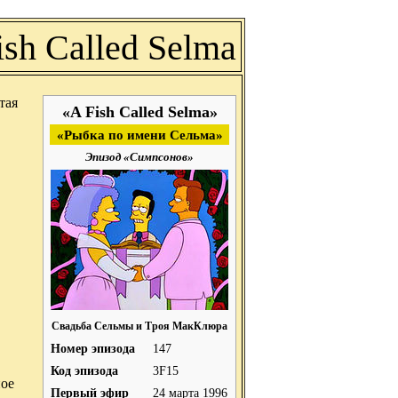
ish Called Selma
тая
«A Fish Called Selma»
«Рыбка по имени Сельма»
Эпизод «Симпсонов»
Свадьба Сельмы и Троя МакКлюра
Номер эпизода
147
Код эпизода
3F15
ное
Первый эфир
24 марта 1996