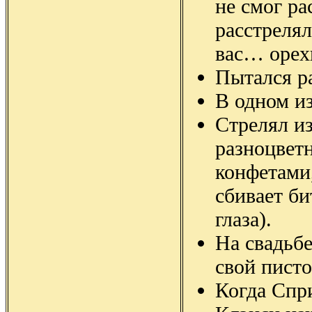
не смог ра
расстрелял
вас… орех
Пытался ра
В одном из
Стрелял из
разноцветн
конфетами
сбивает би
глаза).
На свадьб
свой писто
Когда Спр