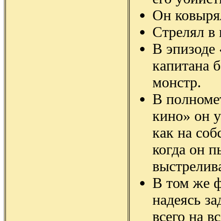
Он ковырял
Стрелял в 
В эпизоде 
капитана б
монстр.
В полноме
кино» он 
как на соб
когда он п
выстрелива
В том же ф
надеясь за
всего на в