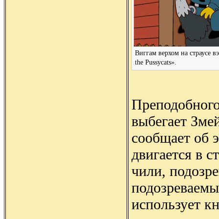
Виггам верхом на страусе вэ
the Pussycats».
Преподобного 
выбегает Змей
сообщает об 
двигается в с
чили, подозр
подозреваемы
использует к