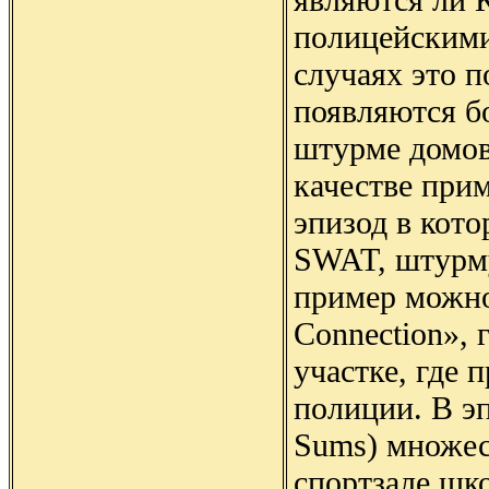
полицейскими
случаях это п
появляются б
штурме домов
качестве при
эпизод в кот
SWAT, штурму
пример можно 
Connection»,
участке, где
полиции. В эп
Sums) множес
спортзале шк