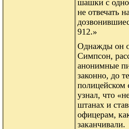
шашки с одной
не отвечать н
дозвонившиес
912.»
Однажды он о
Симпсон, рас
анонимные пи
законно, до т
полицейском 
узнал, что «н
штанах и став
офицерам, ка
заканчивали.