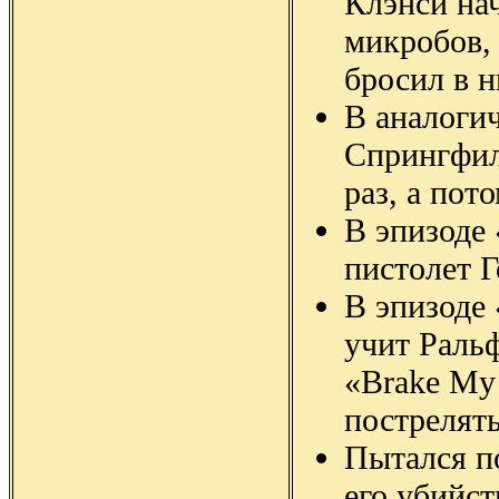
Клэнси нач
микробов, 
бросил в н
В аналоги
Спрингфил
раз, а пот
В эпизоде 
пистолет Г
В эпизоде 
учит Ральф
«Brake My 
пострелять
Пытался по
его убийст