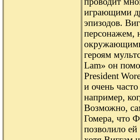
проводит мно
играющими др
эпизодов. Ви
персонажем, 
окружающими.
героям мультс
Lam» он помо
President Wor
и очень часто
например, ко
Возможно, с
Гомера, что Ф
позволило ей 
хотя Виггам ч