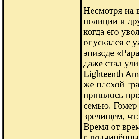
Несмотря на в
полиции и др
когда его уво
опускался с 
эпизоде «Papa
даже стал ули
Eighteenth Am
же плохой гра
пришлось про
семью. Гомер
зрелищем, что
Время от вре
с подчинённы