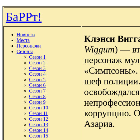
БаРРт!
Новости
Клэнси Вигг
Места
Персонажи
Wiggum
) — в
Сезоны
Сезон 1
персонаж мул
Сезон 2
«Симпсоны».
Сезон 3
Сезон 4
шеф полиции.
Сезон 5
Сезон 6
освобождался
Сезон 7
Сезон 8
непрофессион
Сезон 9
Сезон 10
коррупцию. О
Сезон 11
Сезон 12
Азариа.
Сезон 13
Сезон 14
Сезон 15