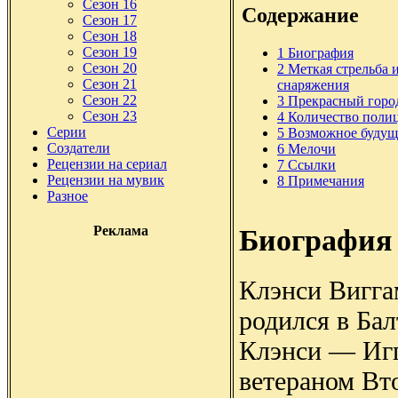
Сезон 16
Содержание
Сезон 17
Сезон 18
Сезон 19
1
Биография
Сезон 20
2
Меткая стрельба 
Сезон 21
снаряжения
Сезон 22
3
Прекрасный горо
Сезон 23
4
Количество поли
Серии
5
Возможное будущ
Создатели
6
Мелочи
Рецензии на сериал
7
Ссылки
Рецензии на мувик
8
Примечания
Разное
Реклама
Биография
Клэнси Вигга
родился в Ба
Клэнси — Иг
ветераном Вт