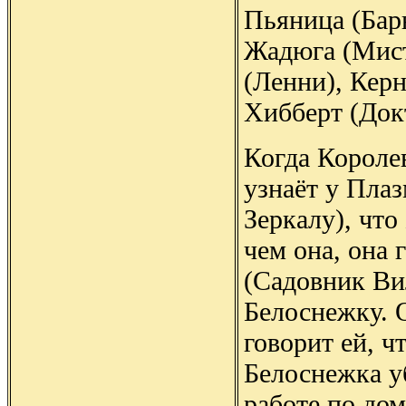
Пьяница (Бар
Жадюга (Мист
(Ленни), Кер
Хибберт (Док
Когда Короле
узнаёт у Пла
Зеркалу), что
чем она, она 
(Садовник Ви
Белоснежку. 
говорит ей, ч
Белоснежка уб
работе по дом