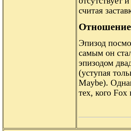
отсутствует и
считая застав
Отношение
Эпизод посмо
самым он ста
эпизодом двад
(уступая толь
Maybe). Одна
тех, кого Fox