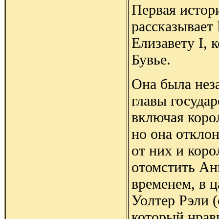
Первая истор
рассказывает
Елизавету I, 
Бувье.
Она была нез
главы государ
включая коро
но она откло
от них и кор
отомстить Анг
временем, в 
Уолтер Рэли (
который нрав