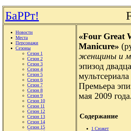
БаРРт!
Новости
«Four Great 
Места
Персонажи
Manicure»
(р
Сезоны
Сезон 1
женщины и м
Сезон 2
эпизод двадца
Сезон 3
Сезон 4
мультсериала
Сезон 5
Сезон 6
Премьера эпи
Сезон 7
Сезон 8
мая 2009 года
Сезон 9
Сезон 10
Сезон 11
Сезон 12
Содержание
Сезон 13
Сезон 14
Сезон 15
1
Сюжет