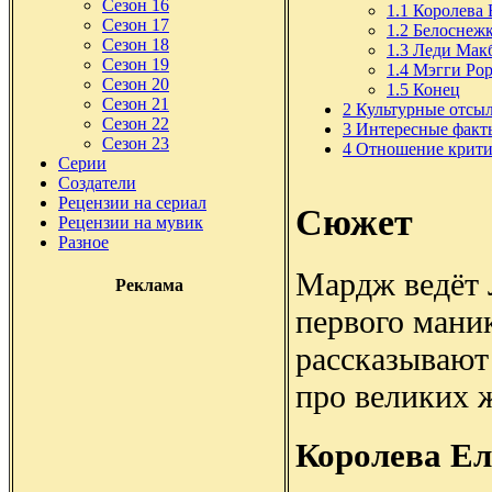
Сезон 16
1.1
Королева 
Сезон 17
1.2
Белоснеж
Сезон 18
1.3
Леди Мак
Сезон 19
1.4
Мэгги Ро
Сезон 20
1.5
Конец
Сезон 21
2
Культурные отсы
Сезон 22
3
Интересные факт
Сезон 23
4
Отношение крити
Серии
Создатели
Рецензии на сериал
Сюжет
Рецензии на мувик
Разное
Мардж ведёт Л
Реклама
первого мани
рассказывают
про великих 
Королева Ел