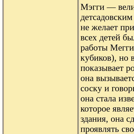
Мэгги — вели
детсадовским
не желает при
всех детей б
работы Мегги
кубиков), но 
показывает ро
она вызываетс
соску и гово
она стала изв
которое являе
здания, она с
проявлять св