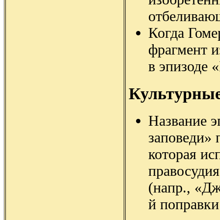
отбеливаю
Когда Гоме
фрагмент и
в эпизоде «
Культурны
Название э
заповеди» 
которая ис
правосудия
(напр., «Д
й поправки