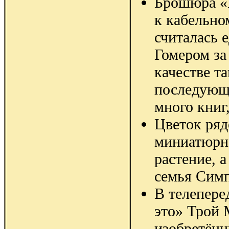
Брошюра «
к кабельно
считалась 
Гомером за
качестве та
последующи
много книг
Цветок ряд
миниатюрно
растение, а
семья Симп
В телепере
это» Трой
изобретён