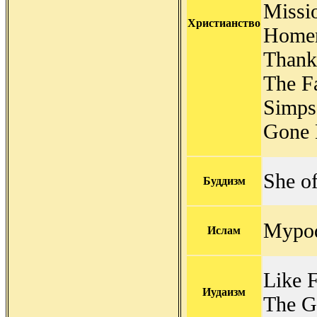
Missio
Христианство
Homer
Thank
The Fa
Simps
Gone 
She of
Буддизм
Mypod
Ислам
Like F
Иудаизм
The G