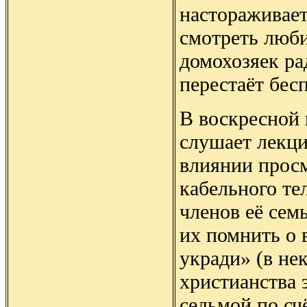
настораживает
смотреть люби
домохозяек рад
перестаёт бес
В воскресной
слушает лекци
влиянии просм
кабельного те
членов её сем
их помнить о 
укради» (в не
христианства 
седьмой по сч