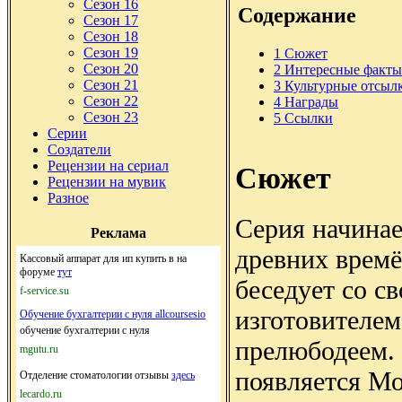
Сезон 16
Содержание
Сезон 17
Сезон 18
Сезон 19
1
Сюжет
Сезон 20
2
Интересные факты
Сезон 21
3
Культурные отсыл
Сезон 22
4
Награды
Сезон 23
5
Ссылки
Серии
Создатели
Рецензии на сериал
Сюжет
Рецензии на мувик
Разное
Серия начинае
Реклама
древних времё
Кассовый аппарат для ип купить в на
форуме
тут
беседует со с
f-service.su
изготовителем
Обучение бухгалтерии с нуля allcoursesio
обучение бухгалтерии с нуля
прелюбодеем. 
mgutu.ru
появляется Мо
Отделение стоматологии отзывы
здесь
lecardo.ru