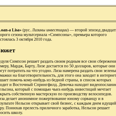
Loan-a Lisa»
(рус.
Лизины инвестиции
) — второй эпизод двадцат
орого сезона мультсериала «Симпсоны», премьера которого
стоялась 3 октября 2010 года.
южет
едуля Симпсон решает раздать своим родным все свои сбережени
меру, Мардж, Барту, Лизе достается по 50 долларов, которые они
гут потратить на что угодно. Лиза намерена раздать свои зелены
мажки на благотворительность, для этого она заходит в интернет
шает помочь кому-нибудь из бедной страны, в список которых
ходит и Восточный Спрингфилд. Девочка находит видеопослани
ельсона, который с помощью чьих-нибудь инвестиций мечтает
ткрыть собственную мастерскую по производству велосипедов.
иза делает анонимное пожертвование юному сорванцу и в
зультате Нельсон открывает свой бизнес, с каждым днем идущий
ру. Понюхав прелесть приличного заработка, Нельсон решает
осить школу.