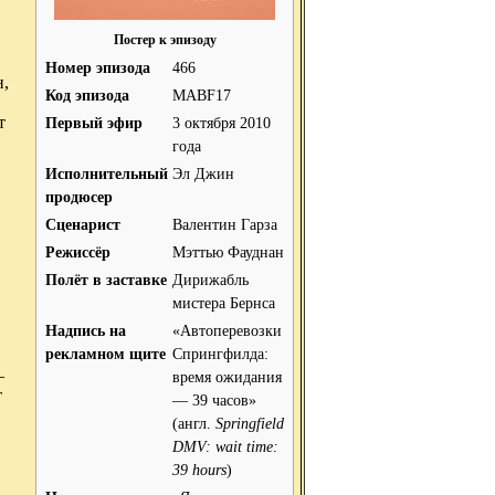
Постер к эпизоду
Номер эпизода
466
н,
Код эпизода
MABF17
т
Первый эфир
3 октября 2010
года
Исполнительный
Эл Джин
продюсер
Сценарист
Валентин Гарза
Режиссёр
Мэттью Фауднан
Полёт в заставке
Дирижабль
мистера Бернса
Надпись на
«Автоперевозки
рекламном щите
Спрингфилда:
—
время ожидания
т
— 39 часов»
(англ.
Springfield
DMV: wait time:
39 hours
)