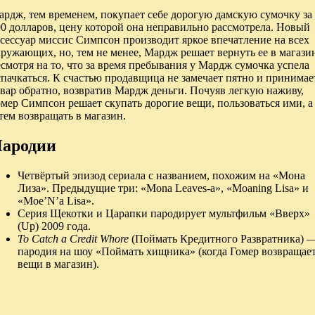
ардж, тем временем, покупает себе дорогую дамскую сумочку за
0 долларов, цену которой она неправильно рассмотрела. Новый
сессуар миссис Симпсон производит яркое впечатление на всех
ружающих, но, тем не менее, Мардж решает вернуть ее в магази
смотря на то, что за время пребывания у Мардж сумочка успела
пачкаться. К счастью продавщица не замечает пятно и принимае
вар обратно, возвратив Мардж деньги. Почуяв легкую наживу,
мер Симпсон решает скупать дорогие вещи, пользоваться ими, а
тем возвращать в магазин.
ародии
Четвёртый эпизод сериала с названием, похожим на «Мона
Лиза». Предыдущие три: «Mona Leaves-a», «Moaning Lisa» и
«Moe’N’a Lisa».
Серия Щекотки и Царапки пародирует мультфильм «Вверх»
(Up) 2009 года.
To Catch a Credit Whore
(Поймать Кредитного Развратника) 
пародия на шоу «Поймать хищника» (когда Гомер возвращае
вещи в магазин).