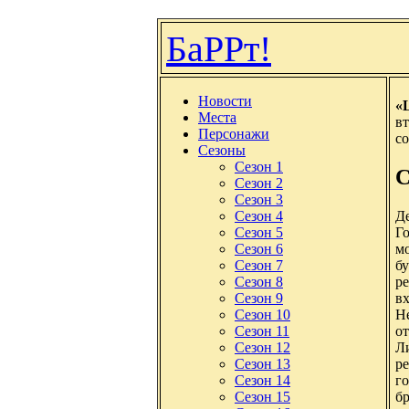
БаРРт!
Новости
«
Места
вт
Персонажи
со
Сезоны
Сезон 1
С
Сезон 2
Сезон 3
Д
Сезон 4
Го
Сезон 5
мо
Сезон 6
бу
Сезон 7
ре
Сезон 8
в
Сезон 9
Н
Сезон 10
о
Сезон 11
Л
Сезон 12
ре
Сезон 13
го
Сезон 14
бр
Сезон 15