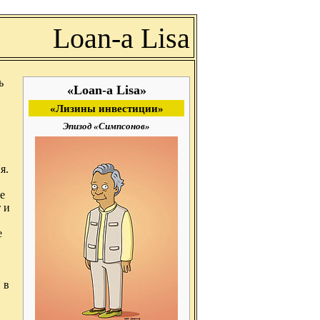
Loan-a Lisa
ь
«Loan-a Lisa»
«Лизины инвестиции»
Эпизод «Симпсонов»
я.
е
 и
е
 в