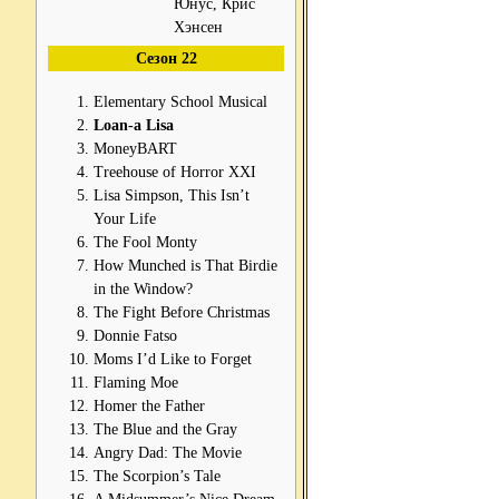
Юнус, Крис
Хэнсен
Сезон 22
Elementary School Musical
Loan-a Lisa
MoneyBART
Treehouse of Horror XXI
Lisa Simpson, This Isn’t
Your Life
The Fool Monty
How Munched is That Birdie
in the Window?
The Fight Before Christmas
Donnie Fatso
Moms I’d Like to Forget
Flaming Moe
Homer the Father
The Blue and the Gray
Angry Dad: The Movie
The Scorpion’s Tale