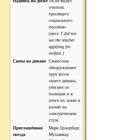
Надпись на доске
«Я не видел
учителя,
просящего
социального
пособия»
(англ.
I did not
see the teacher
applying for
welfare.
)
Сцена на диване
Симпсоны
обнаруживают
труп возле
своего дивана,
убегают от
полиции и в
итоге их ловят и
казнят на
электрическом
стуле.
Приглашённая
Марк Цукерберг,
звезда
Мухаммад