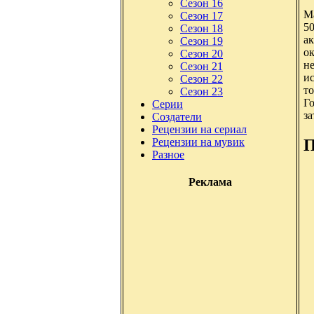
Сезон 16
М
Сезон 17
50
Сезон 18
ак
Сезон 19
ок
Сезон 20
не
Сезон 21
ис
Сезон 22
то
Сезон 23
Го
Серии
за
Создатели
Рецензии на сериал
П
Рецензии на мувик
Разное
Реклама