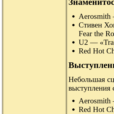
Знаменито
Aerosmith
Стивен Хок
Fear the R
U2 — «Tras
Red Hot Ch
Выступлен
Небольшая сце
выступления 
Aerosmith
Red Hot Ch