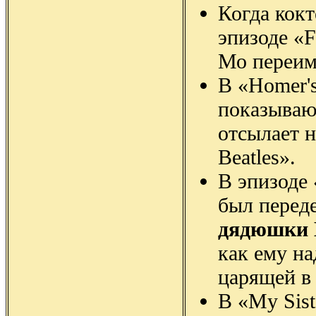
Когда кокт
эпизоде «F
Мо переим
В «Homer's
показываю
отсылает н
Beatles».
В эпизоде 
был перед
дядюшки
как ему на
царящей в 
В «My Sist