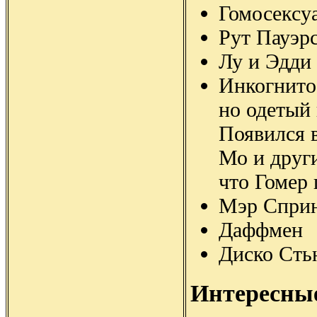
Гомосексуа
Рут Пауэрс
Лу и Эдди
Инкогнито
но одетый 
Появился в
Мо и друг
что Гомер 
Мэр Спри
Даффмен
Диско Сть
Интересны