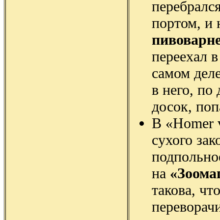
перебрался
портом, и 
пивоварн
переехал в
самом дел
в него, по
досок, поп
В «Homer v
сухого зак
подпольно
на
«Зоома
такова, чт
переворачи