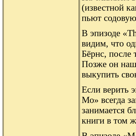
(известной к
пьют содовую
В эпизоде «Th
видим, что о
Бёрнс, после 
Позже он наш
выкупить сво
Если верить э
Мо» всегда за
занимается б
книги в том ж
В эпизоде «M