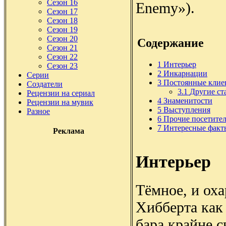
Сезон 16
Enemy»).
Сезон 17
Сезон 18
Сезон 19
Сезон 20
Содержание
Сезон 21
Сезон 22
1
Интерьер
Сезон 23
2
Инкарнации
Серии
3
Постоянные клие
Создатели
3.1
Другие с
Рецензии на сериал
4
Знаменитости
Рецензии на мувик
5
Выступления
Разное
6
Прочие посетите
7
Интересные факт
Реклама
Интерьер
Тёмное, и ох
Хибберта как
бара крайне с