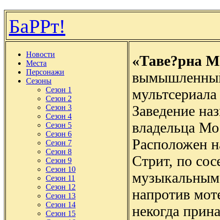
БаРРт!
Новости
«Таве?рна М
Места
Персонажи
вымышленный
Сезоны
Сезон 1
мультсериал
Сезон 2
Заведение наз
Сезон 3
Сезон 4
владельца Мо
Сезон 5
Сезон 6
Расположен н
Сезон 7
Сезон 8
Стрит, по сос
Сезон 9
Сезон 10
музыкальным 
Сезон 11
Сезон 12
напротив мот
Сезон 13
Сезон 14
некогда прин
Сезон 15