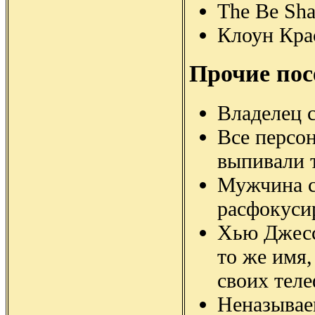
The Be Sha
Клоун Крас
Прочие пос
Владелец 
Все персо
выпивали т
Мужчина с
расфокуси
Хью Джесс 
то же имя,
своих тел
Неназывае