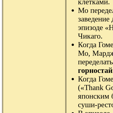
клетками.
Мо переде
заведение 
эпизоде «
Чикаго.
Когда Гоме
Мо, Мардж
переделать
горностай
Когда Гоме
(«Thank Go
японским б
суши-рест