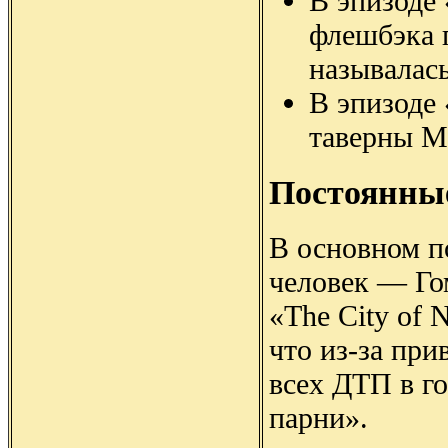
В эпизоде 
флешбэка 
называлас
В эпизоде
таверны М
Постоянны
В основном п
человек — Го
«The City of 
что из-за при
всех ДТП в го
парни».