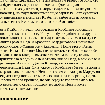
цу от мисс Крабаппл. Суперинтендант Чалмерс говорит, что
а будет сидеть в резиновой комнате (комнате для
овинившихся учителей, которые сидят там, пока не узнают
казание), но будет получать полную зарплату. Барт чувствует
ебя виноватым и помогает Крабаппл выбраться из комнаты.
а падает, но Нед Фландерс спасает её от гибели.
ед и Крабаппл начали встречаться и Крабаппл разрешают
ова преподавать, но в субботу она будет работать на других
ботах таких, как тюремный надзиратель. Гомеру и Барту не
равится роман Неда и Крабаппл. Мардж говорит несколько
роших слов о Фландерсе и Крабаппл. После этого, Гомер
водит Неда в Таверну Мо, где понимает, что Фландерс любит
абаппл, но в таверне выясняется, что многие мужчины
рингфилда заводили с ней отношения до Неда, в том числе и
арабанщик Aerosmith Джоуи Крамер, что становится
рпризом для Неда. Он в ужасе от Крабаппл убегает из дома и
мер вначале не замечал Неда, но потом с помощью Мардж, он
еждает Неда поговорить с Крабаппл. Нед говорит Эдне, что
 прощает её за прошлое, но она сердито говорит ему о том,
о не жалеет о своём прошлом, но любит Неда и хочет
тречаться с ним дальше.
олосование