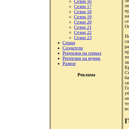
ли
Сезон 16
он
Сезон 17
пр
Сезон 18
на
Сезон 19
с
Сезон 20
Он
Сезон 21
Сезон 22
Н
Сезон 23
сн
Серии
ра
Создатели
н
Рецензии на сериал
хо
Рецензии на мувик
за
Разное
Кр
Сп
Реклама
б
сю
Го
уб
он
чт
вс
Г