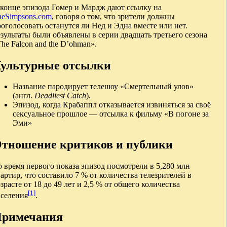
 конце эпизода Гомер и Мардж дают ссылку на
heSimpsons.com
, говоря о том, что зрители должны
оголосовать останутся ли Нед и Эдна вместе или нет.
зультаты были объявлены в серии двадцать третьего сезона
he Falcon and the D’ohman».
ультурные отсылки
Название пародирует телешоу «Смертельный улов»
(англ.
Deadliest Catch
).
Эпизод, когда Крабаппл отказывается извиняться за своё
сексуальное прошлое — отсылка к фильму «В погоне за
Эми»
тношение критиков и публики
 время первого показа эпизод посмотрели в 5,280 млн
артир, что составило 7 % от количества телезрителей в
зрасте от 18 до 49 лет и 2,5 % от общего количества
[1]
аселения
.
римечания