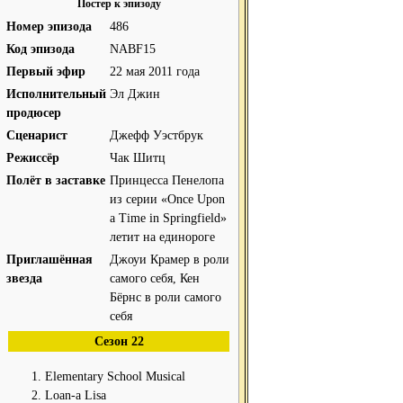
Постер к эпизоду
Номер эпизода
486
Код эпизода
NABF15
Первый эфир
22 мая 2011 года
Исполнительный
Эл Джин
продюсер
Сценарист
Джефф Уэстбрук
Режиссёр
Чак Шитц
Полёт в заставке
Принцесса Пенелопа
из серии «Once Upon
a Time in Springfield»
летит на единороге
Приглашённая
Джоуи Крамер в роли
звезда
самого себя, Кен
Бёрнс в роли самого
себя
Сезон 22
Elementary School Musical
Loan-a Lisa