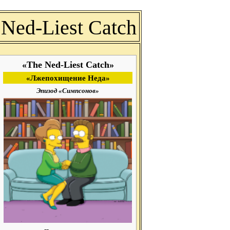
 Ned-Liest Catch
«The Ned-Liest Catch»
«Лжепохищение Неда»
Эпизод «Симпсонов»