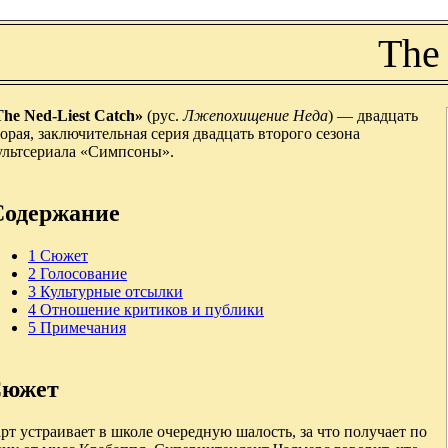
The
The Ned-Liest Catch»
(рус.
Лжепохищение Неда
) — двадцать
орая, заключительная серия двадцать второго сезона
ультсериала «Симпсоны».
Содержание
1
Сюжет
2
Голосование
3
Культурные отсылки
4
Отношение критиков и публики
5
Примечания
южет
рт устраивает в школе очередную шалость, за что получает по