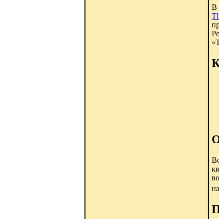
В
T
пр
Ре
«T
К
О
Во
кв
во
н
П