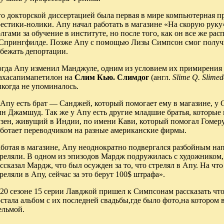
го докторской диссертацией была первая в мире компьютерная п
естики-нолики. Апу начал работать в магазине «На скорую руку»
лгами за обучение в институте, но после того, как он все же рас
 Спрингфилде. Позже Апу с помощью Лизы Симпсон смог получи
збежать депортации.
огда Апу изменил Манджуле, одним из условием их примирения
ахасапимапетилон на
Слим Кью. Слимдог
(англ.
Slime Q. Slime
когда не упоминалось.
Апу есть брат — Санджей, который помогает ему в магазине, у 
н Джамшуд. Так же у Апу есть другие младшие братья, которые н
узен, живущий в Индии, по имени Кави, который помогал Гомеру
аботает переводчиком на разные американские фирмы.
ботая в магазине, Апу неоднократно подвергался разбойным нап
треляли. В одном из эпизодов Мардж подружилась с художником
ссказал Мардж, что был осужден за то, что стрелял в Апу. На чт
реляли в Апу, сейчас за это берут 100$ штрафа».
20 сезоне 15 серии Лавджой пришел к Симпсонам рассказать что
стала альбом с их последней свадьбы,где было фото,на котором 
ельмой.