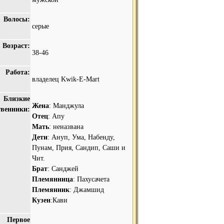
Волосы:
серые
Возраст:
38-46
Работа:
владелец Kwik-E-Mart
Близкие
Жена
: Манджула
твенники:
Отец
: Апу
Мать
: неназвана
Дети
: Ануп, Ума, Набенду,
Пунам, Прия, Сандип, Саши и
Чит.
Брат
: Санджей
Племянница
: Пахусачета
Племянник
: Джамшид
Кузен
:Кави
Первое