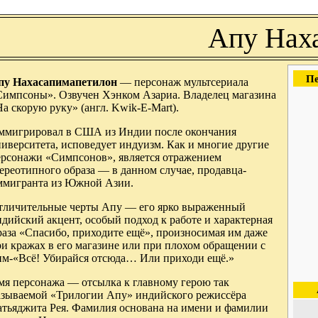
Апу Нах
Пе
пу Нахасапимапетилон
— персонаж мультсериала
Симпсоны». Озвучен Хэнком Азариа. Владелец магазина
а скорую руку» (англ.
Kwik-E-Mart
).
ммигрировал в США из Индии после окончания
иверситета, исповедует индуизм. Как и многие другие
ерсонажи «Симпсонов», является отражением
ереотипного образа — в данном случае, продавца-
ммигранта из Южной Азии.
тличительные черты Апу — его ярко выраженный
дийский акцент, особый подход к работе и характерная
раза «Спасибо, приходите ещё», произносимая им даже
и кражах в его магазине или при плохом обращении с
им-«Всё! Убирайся отсюда… Или приходи ещё.»
мя персонажа — отсылка к главному герою так
азываемой «Трилогии Апу» индийского режиссёра
атьяджита Рея. Фамилия основана на имени и фамилии