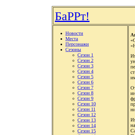
БаРРт!
Новости
А
Места
«
Персонажи
«Н
Сезоны
Сезон 1
И
Сезон 2
ун
Сезон 3
п
Сезон 4
ст
Сезон 5
и
Сезон 6
Сезон 7
О
Сезон 8
ин
Сезон 9
ф
Сезон 10
пр
Сезон 11
н
Сезон 12
И
Сезон 13
н
Сезон 14
С
Сезон 15