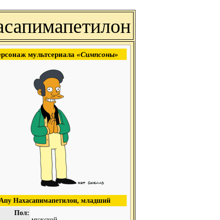
асапимапетилон
рсонаж мультсериала
«Симпсоны»
Апу Нахасапимапетилон, младший
Пол:
мужской