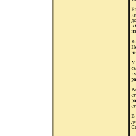
Е
кр
до
в
и
К
Н
ни
У 
сы
к
р
Ра
с
ра
ст
В 
до
С