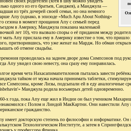
новей своих родителей (хотя в шоу можно увидеть
п
лько одного из его братьев, Санджея), а Манджула —
адшая из трёх дочерей своей семьи, но она немного
Оз
арше Апу (однако, в эпизоде «Much Apu About Nothing»
го сезона в момент прощания Апу с семьей перед
тъездом в Америку, Манджула показана маленькой
вочкой лет 10), что вызвало споры о её приданом между родител
т мать Апу прислала ему в Америку известие о том, что пришло
ого, притворившись, что уже женат на Мардж. Но обман открылс
ышать об отмене свадьбы.
еремония проводилась на заднем дворе дома Симпсонов под рук
гда Апу увидел свою невесту, она сразу ему понравилась.
лгое время чета Нахасапимапетилонов пыталась завести ребёнка
анджула тайком от мужа начала принимать таблетки, стимулиру
все Симпсоны, кроме Лизы, подсыпали ей в еду аналогичные сред
isbehavin'» Манджула родила восьмерых детей одновременно.
 60-х года, пока Апу еще жил в Индии он был учеником Махари
ознакомился с Полом и Линдой МакКартни. Они навестили Апу в
мериканское гражданство.
пу имеет докторскую степень по философии и информатике. Он 
алькутском Технологическом Институте, а затем в Спрингфилд
учаясь у профессора Фринка.