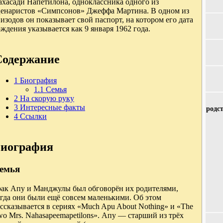
ахасади Напетилона, одноклассника одного из
ценаристов «Симпсонов» Джеффа Мартина. В одном из
изодов он показывает свой паспорт, на котором его дата
ждения указывается как 9 января 1962 года.
Содержание
1
Биография
1.1
Семья
2
На скорую руку
3
Интересные факты
родс
4
Ссылки
иография
емья
рак Апу и Манджулы был обговорён их родителями,
огда они были ещё совсем маленькими. Об этом
ссказывается в сериях «Much Apu About Nothing» и «The
o Mrs. Nahasapeemapetilons». Апу — старший из трёх