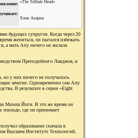
«The Telltale Head»
оявление:
вучивает:
Хэнк Азариа
ями будущих супругов. Когда через 20
 время жениться, он пытался избежать
я, а мать Апу ничего не желала
оводством Преподобного Лавджоя, и
, но у них ничего не получалось.
ющие зачатие. Одновременно сам Апу
ства. В результате в серии «Eight
ши Махеш Йоги. В это же время он
 эпизоде, где он принимает
получил образование сначала в
ском Высшем Институте Технологий,