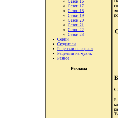
П
Сезон 16
с
Сезон 17
эп
Сезон 18
ро
Сезон 19
Сезон 20
Сезон 21
Сезон 22
Сезон 23
Серии
Создатели
Рецензии на сериал
Рецензии на мувик
Разное
Реклама
Б
С
Б
к
ра
Tw