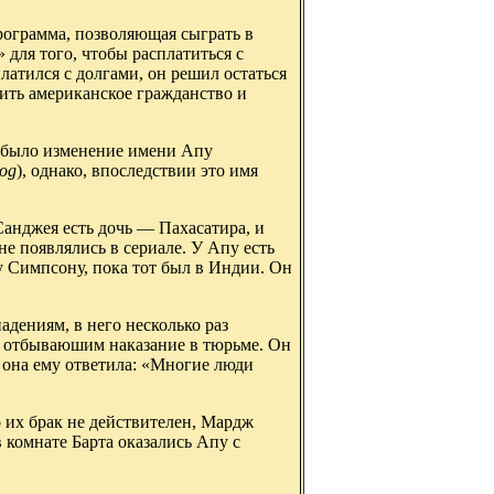
рограмма, позволяющая сыграть в
 для того, чтобы расплатиться с
платился с долгами, он решил остаться
ть американское гражданство и
 было изменение имени Апу
dog
), однако, впоследствии это имя
Санджея есть дочь — Пахасатира, и
е появлялись в сериале. У Апу есть
 Симпсону, пока тот был в Индии. Он
адениям, в него несколько раз
, отбываюшим наказание в тюрьме. Он
о она ему ответила: «Многие люди
 их брак не действителен, Мардж
в комнате Барта оказались Апу с