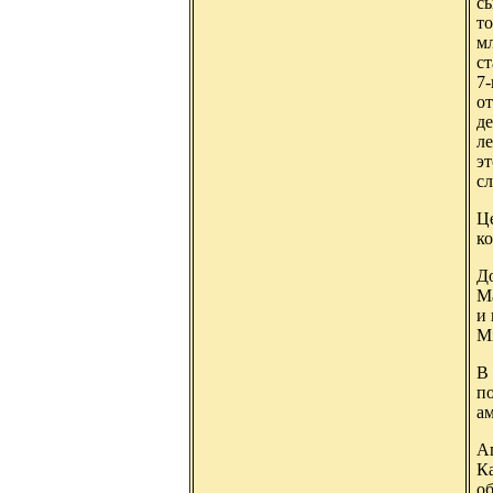
сы
то
мл
ст
7-
о
де
ле
эт
сл
Ц
ко
До
М
и 
M
В
п
а
А
К
об