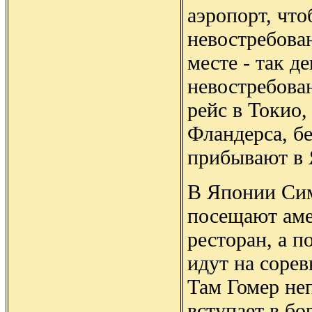
аэропорт, что
невостребова
месте - так д
невостребова
рейс в Токио,
Фландерса, б
прибывают в
В Японии Си
посещают ам
ресторан, а п
идут на сорев
Там Гомер не
вступает в бо