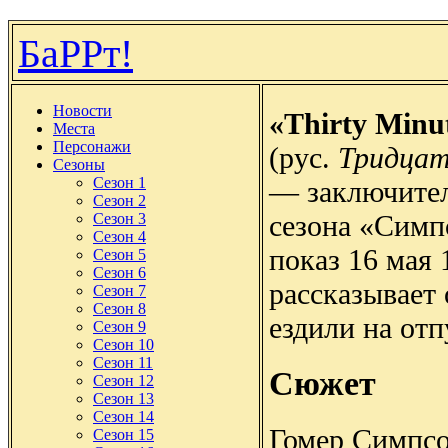
БаРРт!
Новости
«Thirty Minu
Места
Персонажи
(рус.
Тридцат
Сезоны
Сезон 1
— заключител
Сезон 2
сезона «Симп
Сезон 3
Сезон 4
показ 16 мая 
Сезон 5
Сезон 6
рассказывает
Сезон 7
Сезон 8
ездили на от
Сезон 9
Сезон 10
Сезон 11
Сюжет
Сезон 12
Сезон 13
Сезон 14
Гомер Симпсо
Сезон 15