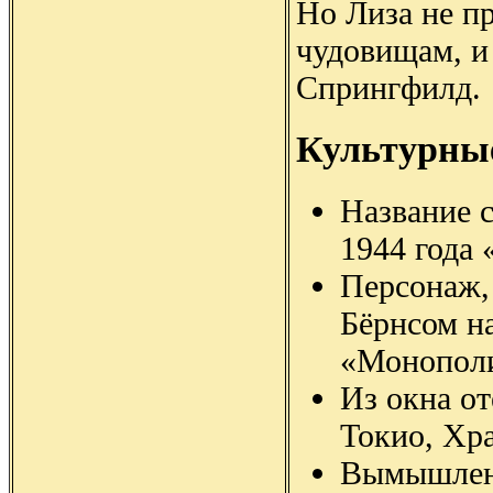
Но Лиза не п
чудовищам, и 
Спрингфилд.
Культурны
Название 
1944 года 
Персонаж,
Бёрнсом н
«Монопол
Из окна о
Токио, Хра
Вымышленн