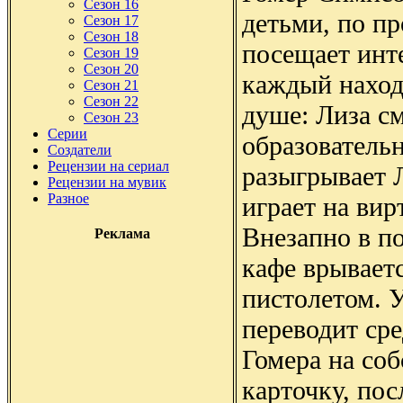
Сезон 16
детьми, по п
Сезон 17
Сезон 18
посещает инт
Сезон 19
Сезон 20
каждый наход
Сезон 21
Сезон 22
душе: Лиза с
Сезон 23
Серии
образователь
Создатели
Рецензии на сериал
разыгрывает 
Рецензии на мувик
Разное
играет на вир
Внезапно в п
Реклама
кафе врывает
пистолетом. 
переводит сре
Гомера на со
карточку, пос