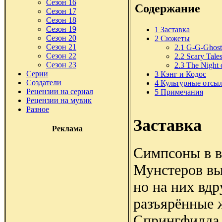
Сезон 16
Содержание
Сезон 17
Сезон 18
Сезон 19
1
Заставка
Сезон 20
2
Сюжеты
Сезон 21
2.1
G-G-Ghos
Сезон 22
2.2
Scary Tale
Сезон 23
2.3
The Night 
Серии
3
Кэнг и Кодос
Создатели
4
Культурные отсы
Рецензии на сериал
5
Примечания
Рецензии на мувик
Разное
Заставка
Реклама
Симпсоны в в
Мунстеров вы
но на них вдр
разъярённые 
Спрингфилда.