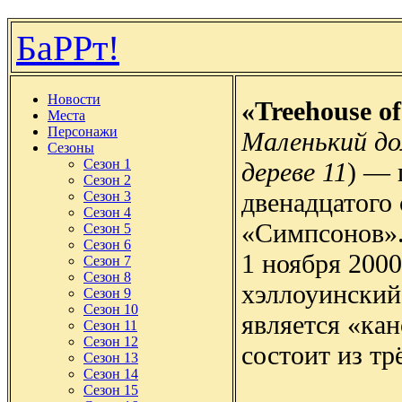
БаРРт!
Новости
«Treehouse o
Места
Персонажи
Маленький до
Сезоны
Сезон 1
дереве 11
) — 
Сезон 2
двенадцатого 
Сезон 3
Сезон 4
«Симпсонов».
Сезон 5
Сезон 6
1 ноября 2000
Сезон 7
Сезон 8
хэллоуинский
Сезон 9
Сезон 10
является «ка
Сезон 11
Сезон 12
состоит из тр
Сезон 13
Сезон 14
Сезон 15