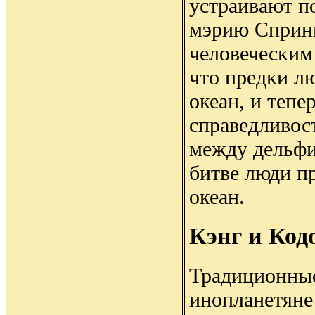
устраивают п
мэрию Спринг
человеческим
что предки лю
океан, и тепе
справедливост
между дельфи
битве люди п
океан.
Кэнг и Код
Традиционны
инопланетяне 