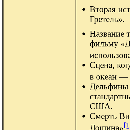
Вторая ист
Гретель».
Название т
фильму «Д
использов
Сцена, ког
в океан —
Дельфины 
стандартн
США.
Смерть Ви
[1
Лощина»