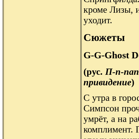
кроме Лизы, 
уходит.
Сюжеты
G-G-Ghost D
(рус.
П-п-пап
привидение
)
С утра в горо
Симпсон проч
умрёт, а на р
комплимент. 