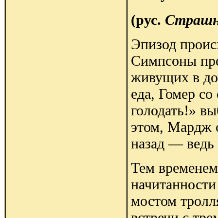
(рус.
Страшн
Эпизод происх
Симпсоны пре
живущих в до
еда, Гомер со
голодать!» вы
этом, Мардж о
назад — ведь
Тем временем 
начитанности
мостом тролл
встречи с тр