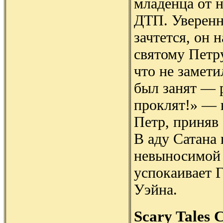
младенца от 
ДТП. Уверенн
зачтется, он 
святому Петру
что не замети
был занят — р
проклят!» — в
Петр, приняв 
В аду Сатана 
невыносимой б
успокаивает 
Уэйна.
Scary Tales