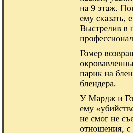
на 9 этаж. П
ему сказать, 
Выстрелив в 
профессионал
Гомер возвра
окровавленный
парик на блен
блендера.
У Мардж и Го
ему «убийств
не смог не съ
отношения, с