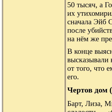
50 тысяч, а Г
их утихомири
сначала Эйб 
после убийст
на нём же пр
В конце выясн
высказывали н
от того, что 
его.
Чертов дом 
Барт, Лиза, М
сладости — «