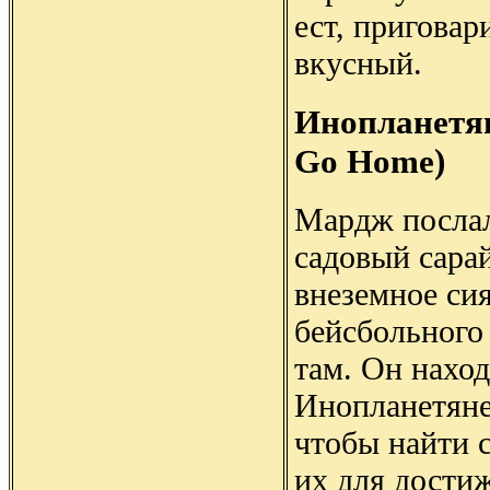
ест, приговар
вкусный.
Инопланетян
Go Home)
Мардж послал
садовый сарай
внеземное си
бейсбольного 
там. Он наход
Инопланетяне
чтобы найти 
их для дости