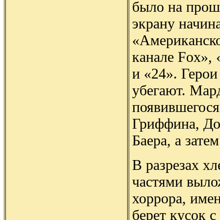
было на прош
экрану начина
«Американско
канале Fox»,
и «24». Герои
убегают. Мар
появившегося
Гриффина, До
Баера, а зате
В разрезах х
частями выло
хоррора, имен
берет кусок с