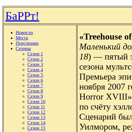
БаРРт!
Новости
«Treehouse o
Места
Персонажи
Маленький до
Сезоны
Сезон 1
18
) — пятый 
Сезон 2
сезона мульт
Сезон 3
Сезон 4
Премьера эпи
Сезон 5
Сезон 6
ноября 2007 г
Сезон 7
Сезон 8
Horror XVIII
Сезон 9
Сезон 10
по счёту хэл
Сезон 11
Сезон 12
Сценарий бы
Сезон 13
Сезон 14
Уилмором, р
Сезон 15