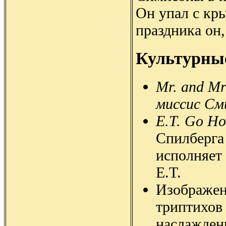
Он упал с кры
праздника он,
Культурны
Mr. and Mr
миссис С
E.T. Go H
Спилберг
исполняет 
E.T.
Изображен
триптихов
наслажден