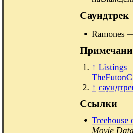
Саундтрек
Ramones —
Примечани
↑
Listing
TheFutonCr
↑
саундтре
Ссылки
Treehouse 
Movie Dat