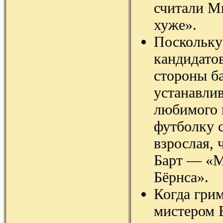
считали М
хуже».
Поскольку
кандидатов
стороны б
устанавлив
любимого 
футболку с
взрослая, 
Барт — «М
Бёрнса».
Когда гри
мистером 