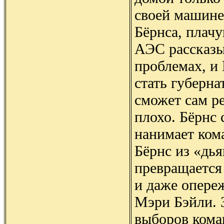
своей машине
Бёрнса, плачу
АЭС рассказы
проблемах, и 
стать губерна
сможет сам ре
плохо. Бёрнс 
нанимает ком
Бёрнс из «дья
превращается
и даже опере
Мэри Бэйли. 
выборов кома