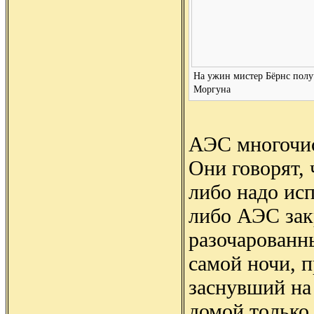
На ужин мистер Бёрнс полу
Моргуна
АЭС многочи
Они говорят, 
либо надо ис
либо АЭС зак
разочарованн
самой ночи, 
заснувший на 
домой только