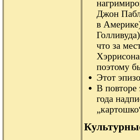
нагримиро
Джон Пабл
в Америке)
Голливуда)
что за мес
Хэррисона,
поэтому б
Этот эпиз
В повторе 
года надпи
„картошко
Культурны