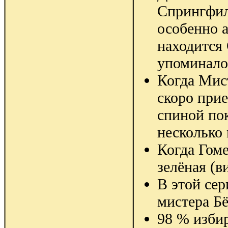
Спрингфилд
особенно а
находится
упоминало
Когда Мист
скоро прие
спиной пок
несколько 
Когда Гоме
зелёная (в
В этой се
мистера Б
98 % изби