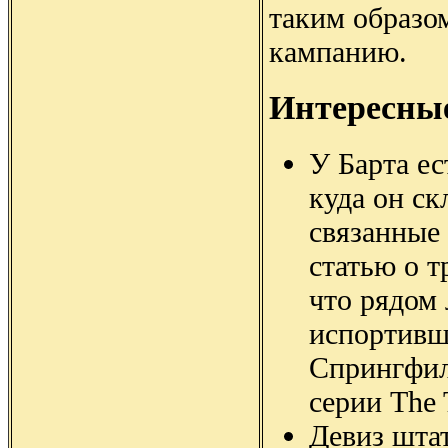
таким образо
кампанию.
Интересны
У Барта ес
куда он ск
связанные 
статью о т
что рядом 
испортивш
Спрингфил
серии The T
Девиз штат