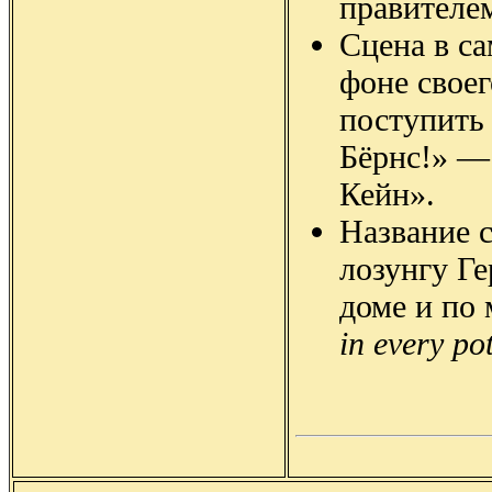
правителе
Сцена в са
фоне своег
поступить
Бёрнс!» —
Кейн».
Название 
лозунгу Г
доме и по
in every po