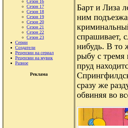
Сезон 16
Барт и Лиза л
Сезон 17
Сезон 18
ним подъезж
Сезон 19
Сезон 20
криминальный
Сезон 21
Сезон 22
спрашивает, с
Сезон 23
Серии
нибудь. В то 
Создатели
Рецензии на сериал
рыбу с тремя 
Рецензии на мувик
Разное
пруд находитс
Спрингфилдск
Реклама
сразу же разд
обвиняя во вс