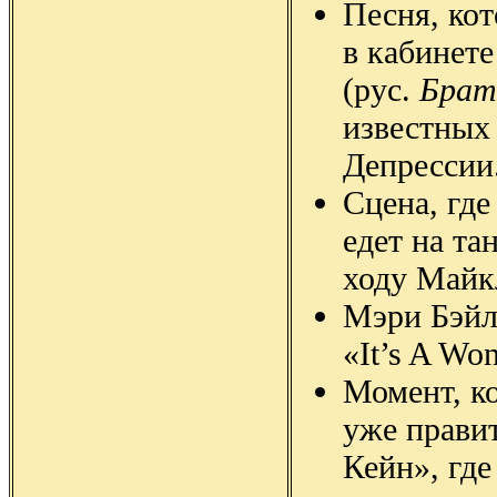
Песня, кот
в кабинете
(рус.
Брат
известных
Депрессии
Сцена, где
едет на т
ходу Майк
Мэри Бэйл
«It’s A Won
Момент, ко
уже прави
Кейн», где