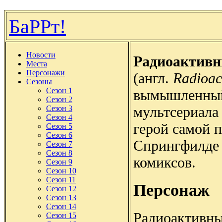
БаРРт!
Новости
Радиоактивн
Места
Персонажи
(англ.
Radioac
Сезоны
Сезон 1
вымышленный
Сезон 2
мультсериала
Сезон 3
Сезон 4
герой самой 
Сезон 5
Сезон 6
Спрингфилде
Сезон 7
Сезон 8
комиксов.
Сезон 9
Сезон 10
Сезон 11
Персонаж
Сезон 12
Сезон 13
Сезон 14
Радиоактивны
Сезон 15