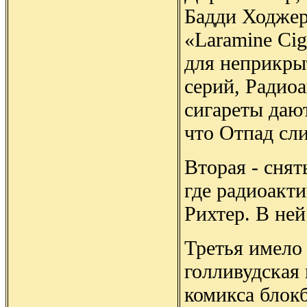
Бадди Ходжер
«Laramine Cig
для неприкры
серий, Радио
сигареты дают
что Отпад сли
Вторая - сня
где радиоакти
Рихтер. В ней
Третья имело 
голливудская
комикса блок