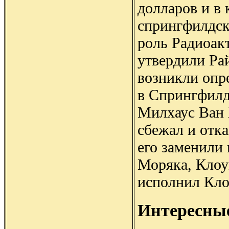
долларов и в 
спрингфилдс
роль Радиоак
утвердили Ра
возникли опр
в Спрингфилд
Милхаус Ван Х
сбежал и отка
его заменили
Моряка, Клоу
исполнил Кло
Интересны