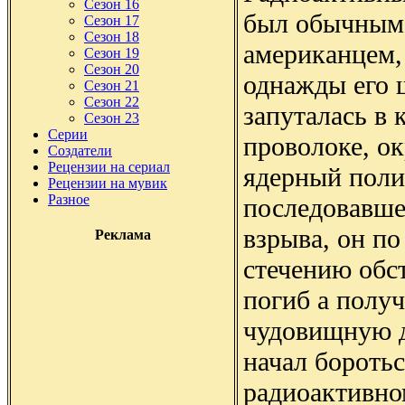
Сезон 16
был обычным
Сезон 17
Сезон 18
американцем,
Сезон 19
Сезон 20
однажды его 
Сезон 21
Сезон 22
запуталась в 
Сезон 23
Серии
проволоке, о
Создатели
Рецензии на сериал
ядерный поли
Рецензии на мувик
Разное
последовавше
взрыва, он по
Реклама
стечению обст
погиб а полу
чудовищную д
начал боротьс
радиоактивно