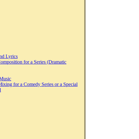
nd Lyrics
omposition for a Series (Dramatic
 Music
ixing for a Comedy Series or a Special
l