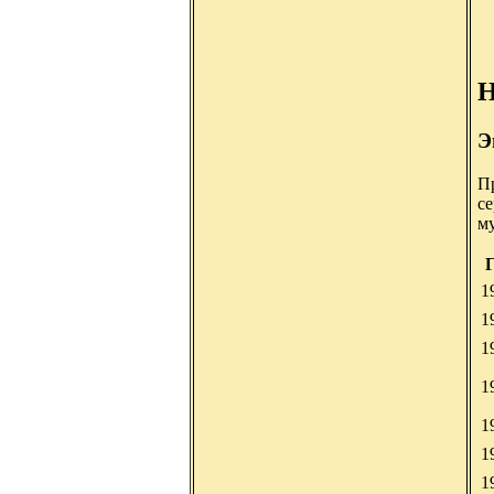
Н
Э
П
се
м
Г
1
1
1
1
1
1
1