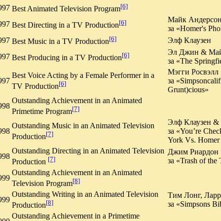
[6]
997
Best Animated Television Program
Майк Андерсо
[6]
997
Best Directing in a TV Production
за «Homer's Pho
[6]
997
Элф Клаузен
Best Music in a TV Production
Эл Джин & Май
[6]
997
Best Producing in a TV Production
за «The Springfi
Мэгги Росвэлл
Best Voice Acting by a Female Performer in a
997
за «Simpsoncalif
[6]
TV Production
Grunt)cious»
Outstanding Achievement in an Animated
998
[7]
Primetime Program
Элф Клаузен &
Outstanding Music in an Animated Television
998
за «You’re Chec
[7]
Production
York Vs. Homer
Outstanding Directing in an Animated Television
Джим Риардон
998
[7]
за «Trash of the 
Production
Outstanding Achievement in an Animated
999
[8]
Television Program
Outstanding Writing in an Animated Television
Тим Лонг, Лар
999
[8]
за «Simpsons Bib
Production
Outstanding Achievement in a Primetime