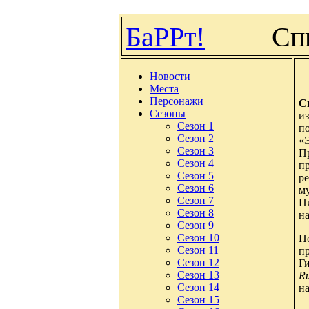
БаРРт!
Сп
Новости
Места
Персонажи
С
Сезоны
из
Сезон 1
по
Сезон 2
«
Сезон 3
П
Сезон 4
п
Сезон 5
р
Сезон 6
м
Сезон 7
П
Сезон 8
на
Сезон 9
Сезон 10
П
Сезон 11
п
Сезон 12
Г
Сезон 13
Ru
Сезон 14
н
Сезон 15