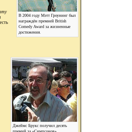
mmy
В 2004 году Мэтт Гроунинг был
и
награждён премией British
есть
Comedy Award за жизненные
достижения.
Джеймс Брукс получил десять
премий за «Симпсонов»