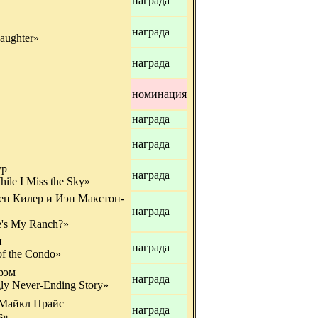
награда
награда
Laughter»
награда
номинация
награда
награда
ур
награда
ile I Miss the Sky»
ен Килер и Иэн Макстон-
награда
e's My Ranch?»
н
награда
of the Condo»
рэм
награда
ly Never-Ending Story»
 Майкл Прайс
награда
s»