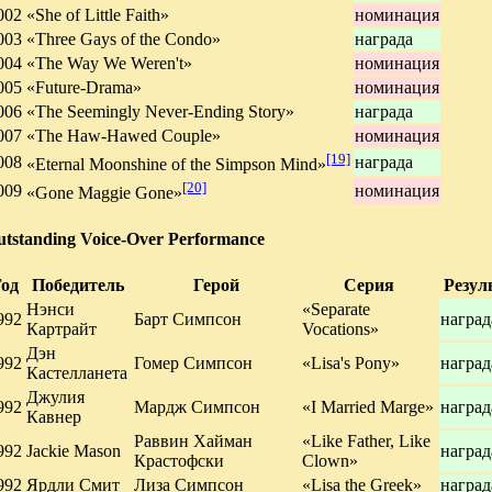
002
«She of Little Faith»
номинация
003
«Three Gays of the Condo»
награда
004
«The Way We Weren't»
номинация
005
«Future-Drama»
номинация
006
«The Seemingly Never-Ending Story»
награда
007
«The Haw-Hawed Couple»
номинация
[19]
008
награда
«Eternal Moonshine of the Simpson Mind»
[20]
009
номинация
«Gone Maggie Gone»
utstanding Voice-Over Performance
од
Победитель
Герой
Серия
Резул
Нэнси
«Separate
992
Барт Симпсон
наград
Картрайт
Vocations»
Дэн
992
Гомер Симпсон
«Lisa's Pony»
наград
Кастелланета
Джулия
992
Мардж Симпсон
«I Married Marge»
наград
Кавнер
Раввин Хайман
«Like Father, Like
992
Jackie Mason
наград
Крастофски
Clown»
992
Ярдли Смит
Лиза Симпсон
«Lisa the Greek»
наград