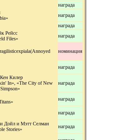
награда
н
награда
bia»
награда
к Рейсс
награда
eld Files»
ragilisticexpiala(Annoyed
номинация
награда
 Кен Килер
kin' In», «The City of New
награда
 Simpson»
награда
Titans»
награда
ри Дойл и Мэтт Селман
награда
le Stories»