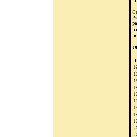
Э
С
A
ра
ра
по
O
Г
1
1
1
1
1
1
1
1
1
2
2