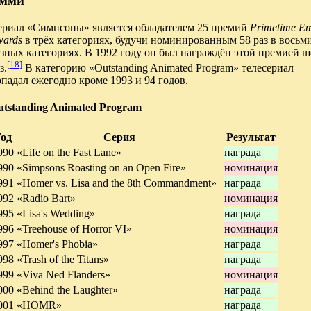
мми
ериал «Симпсоны» является обладателем 25 премий
Primetime E
wards
в трёх категориях, будучи номинированным 58 раз в восьм
зных категориях. В 1992 году он был награждён этой премией ш
[18]
з.
В категорию «Outstanding Animated Program» телесериал
падал ежегодно кроме 1993 и 94 годов.
utstanding Animated Program
од
Серия
Результат
990
«Life on the Fast Lane»
награда
990
«Simpsons Roasting on an Open Fire»
номинация
991
«Homer vs. Lisa and the 8th Commandment»
награда
992
«Radio Bart»
номинация
995
«Lisa's Wedding»
награда
996
«Treehouse of Horror VI»
номинация
997
«Homer's Phobia»
награда
998
«Trash of the Titans»
награда
999
«Viva Ned Flanders»
номинация
000
«Behind the Laughter»
награда
001
«HOMR»
награда