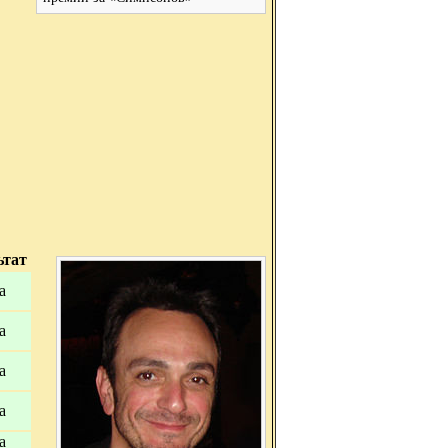
ьтат
а
а
а
а
а