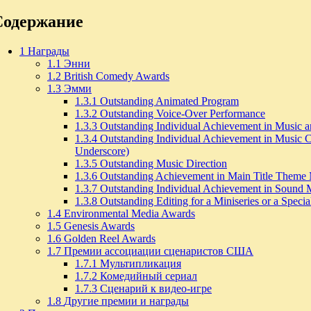
Содержание
1
Награды
1.1
Энни
1.2
British Comedy Awards
1.3
Эмми
1.3.1
Outstanding Animated Program
1.3.2
Outstanding Voice-Over Performance
1.3.3
Outstanding Individual Achievement in Music a
1.3.4
Outstanding Individual Achievement in Music C
Underscore)
1.3.5
Outstanding Music Direction
1.3.6
Outstanding Achievement in Main Title Theme
1.3.7
Outstanding Individual Achievement in Sound M
1.3.8
Outstanding Editing for a Miniseries or a Specia
1.4
Environmental Media Awards
1.5
Genesis Awards
1.6
Golden Reel Awards
1.7
Премии ассоциации сценаристов США
1.7.1
Мультипликация
1.7.2
Комедийный сериал
1.7.3
Сценарий к видео-игре
1.8
Другие премии и награды