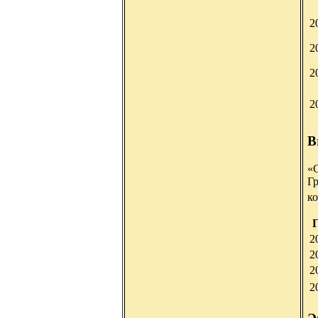
2
2
2
2
B
«
Г
к
Г
2
2
2
2