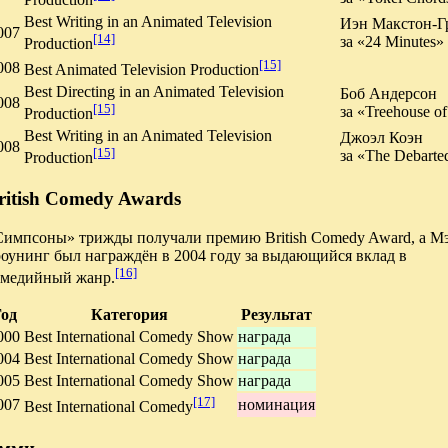
Best Writing in an Animated Television
Иэн Макстон-Г
007
[14]
за «24 Minutes»
Production
[15]
008
Best Animated Television Production
Best Directing in an Animated Television
Боб Андерсон
008
[15]
за «Treehouse o
Production
Best Writing in an Animated Television
Джоэл Коэн
008
[15]
за «The Debarte
Production
ritish Comedy Awards
Симпсоны» трижды получали премию British Comedy Award, а М
роунинг был награждён в 2004 году за выдающийся вклад в
[16]
омедийный жанр.
од
Категория
Результат
000
Best International Comedy Show
награда
004
Best International Comedy Show
награда
005
Best International Comedy Show
награда
[17]
007
номинация
Best International Comedy