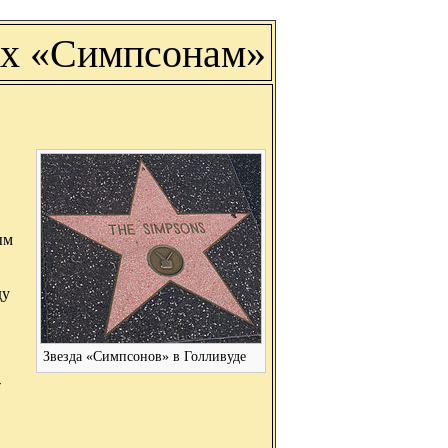
ых «Симпсонам»
ым
ду
Звезда «Симпсонов» в Голливуде
-