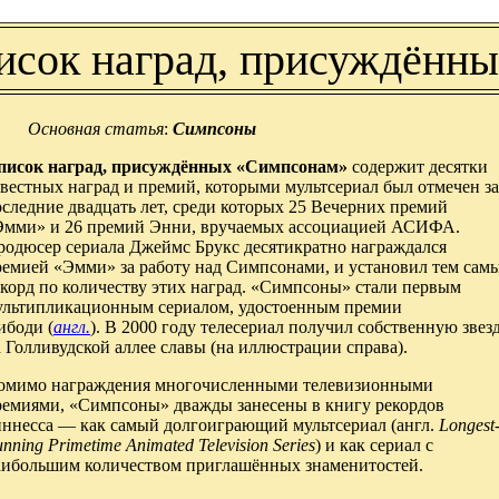
исок наград, присуждённ
Основная статья
:
Симпсоны
писок наград, присуждённых «Симпсонам»
содержит десятки
вестных наград и премий, которыми мультсериал был отмечен за
следние двадцать лет, среди которых 25 Вечерних премий
Эмми» и 26 премий Энни, вручаемых ассоциацией АСИФА.
родюсер сериала Джеймс Брукс десятикратно награждался
ремией «Эмми» за работу над Симпсонами, и установил тем сам
екорд по количеству этих наград. «Симпсоны» стали первым
ультипликационным сериалом, удостоенным премии
ибоди (
англ.
). В 2000 году телесериал получил собственную звез
 Голливудской аллее славы (на иллюстрации справа).
омимо награждения многочисленными телевизионными
ремиями, «Симпсоны» дважды занесены в книгу рекордов
иннесса — как самый долгоиграющий мультсериал (англ.
Longest
nning Primetime Animated Television Series
) и как сериал с
аибольшим количеством приглашённых знаменитостей.