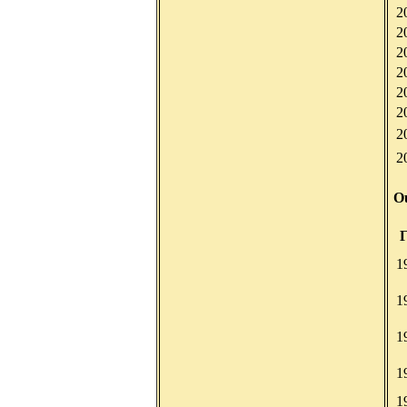
2
2
2
2
2
2
2
2
O
Г
1
1
1
1
1