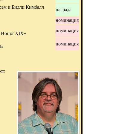
рэм и Билли Кимбалл
награда
номинация
номинация
f Horror XIX»
номинация
d»
этт