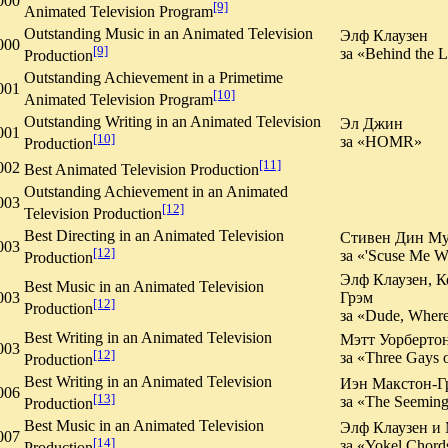
000
[9]
Animated Television Program
Outstanding Music in an Animated Television
Элф Клаузен
000
[9]
за «Behind the 
Production
Outstanding Achievement in a Primetime
001
[10]
Animated Television Program
Outstanding Writing in an Animated Television
Эл Джин
001
[10]
за «HOMR»
Production
[11]
002
Best Animated Television Production
Outstanding Achievement in an Animated
003
[12]
Television Production
Best Directing in an Animated Television
Стивен Дин М
003
[12]
за «'Scuse Me Wh
Production
Элф Клаузен, К
Best Music in an Animated Television
003
Грэм
[12]
Production
за «Dude, Wher
Best Writing in an Animated Television
Мэтт Уорберто
003
[12]
за «Three Gays 
Production
Best Writing in an Animated Television
Иэн Макстон-Г
006
[13]
за «The Seeming
Production
Best Music in an Animated Television
Элф Клаузен и
007
[14]
за «Yokel Chord
Production