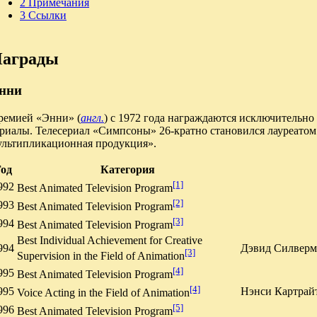
2
Примечания
3
Ссылки
аграды
нни
ремией «Энни» (
англ.
) с 1972 года награждаются исключительн
риалы. Телесериал «Симпсоны» 26-кратно становился лауреатом
ультипликационная продукция».
од
Категория
[1]
992
Best Animated Television Program
[2]
993
Best Animated Television Program
[3]
994
Best Animated Television Program
Best Individual Achievement for Creative
994
Дэвид Силверм
[3]
Supervision in the Field of Animation
[4]
995
Best Animated Television Program
[4]
995
Нэнси Картрай
Voice Acting in the Field of Animation
[5]
996
Best Animated Television Program