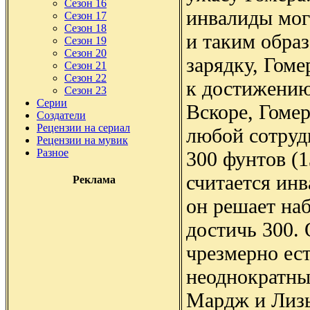
Сезон 16
инвалиды могу
Сезон 17
Сезон 18
и таким образ
Сезон 19
Сезон 20
зарядку, Гоме
Сезон 21
Сезон 22
к достижению
Сезон 23
Серии
Вскоре, Гомер
Создатели
Рецензии на сериал
любой сотруд
Рецензии на мувик
Разное
300 фунтов (
считается инв
Реклама
он решает наб
достичь 300.
чрезмерно ест
неоднократны
Мардж и Лизы