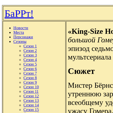
БаРРт!
Новости
«King-Size H
Места
Персонажи
большой Гоме
Сезоны
Сезон 1
эпизод седьмо
Сезон 2
мультсериала
Сезон 3
Сезон 4
Сезон 5
Сюжет
Сезон 6
Сезон 7
Сезон 8
Сезон 9
Мистер Бёрнс
Сезон 10
Сезон 11
утреннюю зар
Сезон 12
всеобщему уд
Сезон 13
Сезон 14
ужасу Гомера.
Сезон 15