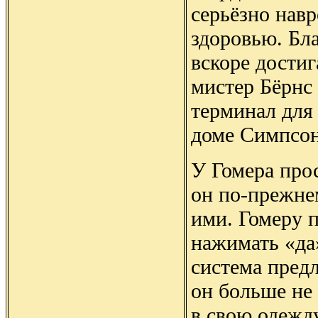
серьёзно нав
здоровью. Бла
вскоре достиг
мистер Бёрнс
терминал для
доме Симпсон
У Гомера про
он по-прежне
ими. Гомеру 
нажимать «да
система пред
он больше не
в свою одежд