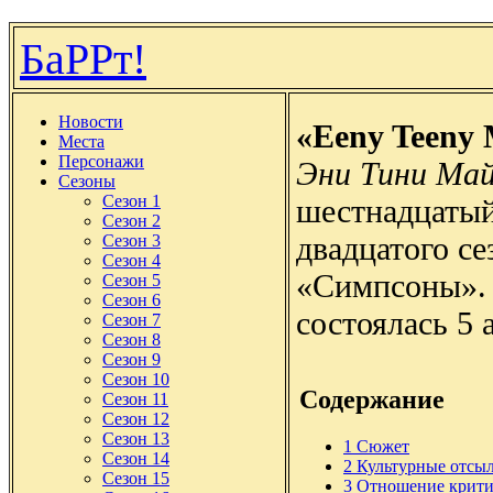
БаРРт!
Новости
«Eeny Teeny
Места
Персонажи
Эни Тини Ма
Сезоны
Сезон 1
шестнадцатый
Сезон 2
двадцатого се
Сезон 3
Сезон 4
«Симпсоны». 
Сезон 5
Сезон 6
состоялась 5 
Сезон 7
Сезон 8
Сезон 9
Сезон 10
Содержание
Сезон 11
Сезон 12
Сезон 13
1
Сюжет
Сезон 14
2
Культурные отсы
Сезон 15
3
Отношение крити