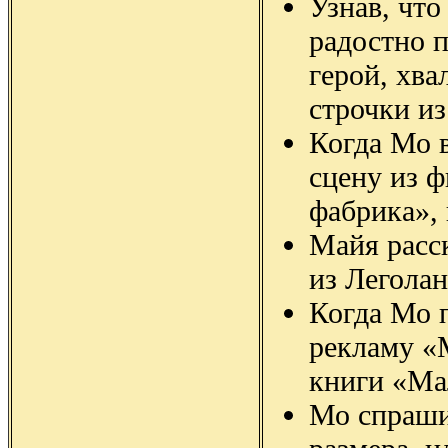
Узнав, чт
радостно 
герой, хва
строчки из
Когда Мо 
сцену из 
фабрика»,
Майя расс
из Леголан
Когда Мо 
рекламу «
книги «Ма
Мо спраши