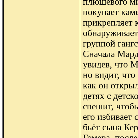
плюшевого м
покупает кам
прикрепляет 
обнаруживает,
группой ганг
Сначала Мард
увидев, что М
но видит, что
как он открыл
детях с детск
спешит, чтобы
его избивает 
бьёт сына Кер
Гомера, после