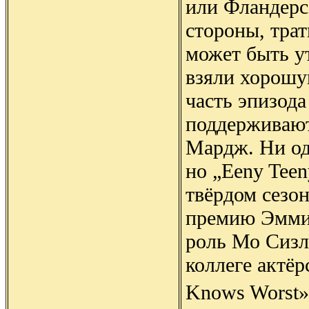
или Фландерс
стороны, тра
может быть у
взяли хорошу
часть эпизод
поддерживают
Мардж. Ни од
но „Eeny Tee
твёрдом сезо
премию Эмми 
роль Мо Сизла
коллеге актёр
Knows Worst