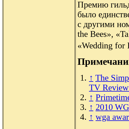
Премию гильд
было единств
с другими но
the Bees», «T
«Wedding for 
Примечани
↑
The Simp
TV Review
↑
Primetim
↑
2010 WG
↑
wga awar