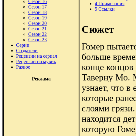
Сезон 16
4
Примечания
Сезон 17
5
Ссылки
Сезон 18
Сезон 19
Сезон 20
Сюжет
Сезон 21
Сезон 22
Сезон 23
Гомер пытает
Серии
Создатели
больше време
Рецензии на сериал
Рецензии на мувик
конце концов 
Разное
Таверну Мо. 
Реклама
узнает, что в 
которые ране
слоями грязи.
находится де
которую Гомер