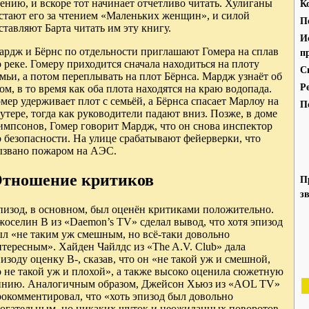
ению, и вскоре тот начинает отчетливо читать. Хулиганы
К
астают его за чтением «Маленьких женщин», и силой
П
ставляют Барта читать им эту книгу.
И
ардж и Бёрнс по отдельности приглашают Гомера на сплав
п
 реке. Гомеру приходится сначала находиться на плоту
С
мьи, а потом переплывать на плот Бёрнса. Мардж узнаёт об
Р
ом, в то время как оба плота находятся на краю водопада.
мер удерживает плот с семьёй, а Бёрнса спасает Марлоу на
П
утере, тогда как руководители падают вниз. Позже, в доме
импсонов, Гомер говорит Мардж, что он снова инспектор
 безопасности. На улице срабатывают фейерверки, что
ызвано пожаром на АЭС.
тношение критиков
П
з
пизод, в основном, был оценён критиками положительно.
оселин В из «Daemon’s TV» сделал вывод, что хотя эпизод
ыл «не таким уж смешным, но всё-таки довольно
тересным». Хайден Чайлдс из «The A.V. Club» дала
изоду оценку B-, сказав, что он «не такой уж и смешной,
 не такой уж и плохой», а также высоко оценила сюжетную
инию. Аналогичным образом, Джейсон Хьюз из «AOL TV»
рокомментировал, что «хоть эпизод был довольно
рогательным, но никаких шуток и неожиданных поворотов