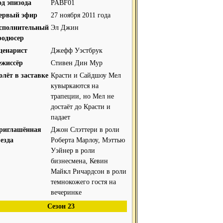
од эпизода
PABF01
ервый эфир
27 ноября 2011 года
сполнительный
Эл Джин
родюсер
ценарист
Джефф Уэстбрук
ежиссёр
Стивен Дин Мур
олёт в заставке
Красти и Сайдшоу Мел
кувыркаются на
трапеции, но Мел не
достаёт до Красти и
падает
риглашённая
Джон Слэттери в роли
везда
Роберта Марлоу, Мэттью
Уэйнер в роли
бизнесмена, Кевин
Майкл Ричардсон в роли
темнокожего гостя на
вечеринке
Сезон 23