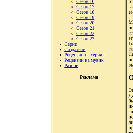
чт
Сезон 16
з
Сезон 17
за
Сезон 18
Сезон 19
М
Сезон 20
по
Сезон 21
се
Сезон 22
эт
Сезон 23
Го
Серии
ск
Создатели
С
Рецензии на сериал
по
Рецензии на мувик
в
Разное
О
Реклама
Э
Дж
б
ин
эп
но
л
п
т