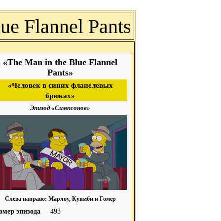
ue Flannel Pants
«The Man in the Blue Flannel
Pants»
«Человек в синих фланелевых
брюках»
Эпизод «Симпсонов»
Слева направо: Марлоу, Куимби и Гомер
омер эпизода
493