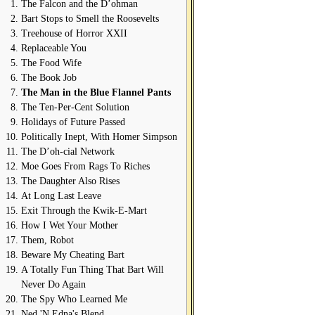
The Falcon and the D’ohman
Bart Stops to Smell the Roosevelts
Treehouse of Horror XXII
Replaceable You
The Food Wife
The Book Job
The Man in the Blue Flannel Pants
The Ten-Per-Cent Solution
Holidays of Future Passed
Politically Inept, With Homer Simpson
The D’oh-cial Network
Moe Goes From Rags To Riches
The Daughter Also Rises
At Long Last Leave
Exit Through the Kwik-E-Mart
How I Wet Your Mother
Them, Robot
Beware My Cheating Bart
A Totally Fun Thing That Bart Will
Never Do Again
The Spy Who Learned Me
Ned 'N Edna's Blend