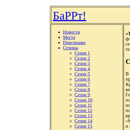
БаРРт!
Новости
«T
Места
ф
Персонажи
с
Сезоны
те
Сезон 1
Сезон 2
С
Сезон 3
Сезон 4
В
Сезон 5
п
Сезон 6
К
Сезон 7
ве
Сезон 8
Го
Сезон 9
по
Сезон 10
но
Сезон 11
по
Сезон 12
вр
Сезон 13
«М
Сезон 14
и 
Сезон 15