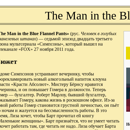
The Man in the Bl
he Man in the Blue Flannel Pants»
(рус.
Человек в голубых
ланелевых штанах
) — седьмой эпизод двадцать третьего
езона мультсериала «Симпсоны», который вышел на
леканале «FOX» 27 ноября 2011 года.
южет
 доме Симпсонов устраивают вечеринку, чтобы
рорекламировать новый алкогольный напиток клоуна
расти «Красти Абсолют». Мистеру Бёрнсу нравится
черинка, и он повышает Гомера в должности. Теперь
мер — бухгалтер. Роберт Марлоу, бывший бухгалтер,
казывает Гомеру, какова жизнь в роскошном офисе. Из-за
вой работы Гомер становится грустной личностью, он пьёт
 ночам и жалуется на бессмысленность работы. В это
емя, Лиза хочет, чтобы Барт прочитал ей книгу
аленькие женщины». Барт признаётся, что не умеет читать
Н
хочет работать там, где читать не надо. Лиза обучает Барта