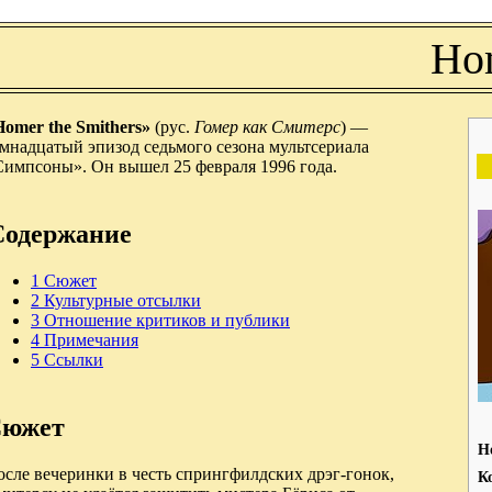
Hom
Homer the Smithers»
(рус.
Гомер как Смитерс
) —
мнадцатый эпизод седьмого сезона мультсериала
Симпсоны». Он вышел 25 февраля 1996 года.
Содержание
1
Сюжет
2
Культурные отсылки
3
Отношение критиков и публики
4
Примечания
5
Ссылки
южет
Н
сле вечеринки в честь спрингфилдских дрэг-гонок,
К