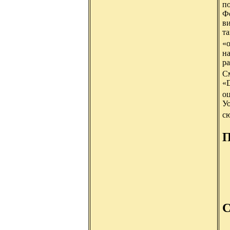
п
Фо
ви
та
«о
н
ра
См
«D
оц
У
сю
П
С