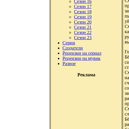
См
Сезон 16
п
Сезон 17
за
Сезон 18
пы
Сезон 19
уй
Сезон 20
С
Сезон 21
к
Сезон 22
ру
Сезон 23
вы
Серии
Создатели
Г
Рецензии на сериал
Бё
Рецензии на мувик
са
Разное
с
См
Реклама
на
сч
со
за
ра
пр
См
сл
Бё
р