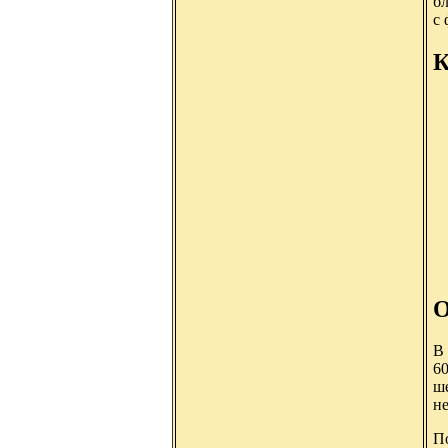
б
с 
К
О
В
60
ше
н
По