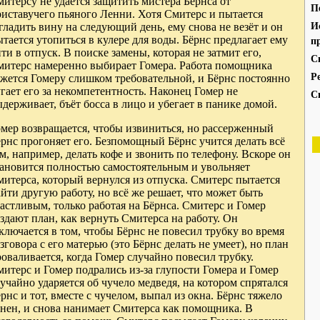
итерсу не удаётся защитить мистера Бёрнса от
П
риставучего пьяного Ленни. Хотя Смитерс и пытается
И
гладить вину на следующий день, ему снова не везёт и он
тается утопиться в кулере для воды. Бёрнс предлагает ему
п
ти в отпуск. В поиске замены, которая не затмит его,
С
митерс намеренно выбирает Гомера. Работа помощника
Р
ажется Гомеру слишком требовательной, и Бёрнс постоянно
гает его за некомпетентность. Наконец Гомер не
С
держивает, бъёт босса в лицо и убегает в панике домой.
омер возвращается, чтобы извиниться, но рассерженный
рнс прогоняет его. Безпомощный Бёрнс учится делать всё
м, например, делать кофе и звонить по телефону. Вскоре он
тановится полностью самостоятельным и увольняет
итерса, который вернулся из отпуска. Смитерс пытается
йти другую работу, но всё же решает, что может быть
астливым, только работая на Бёрнса. Смитерс и Гомер
здают план, как вернуть Смитерса на работу. Он
ключается в том, чтобы Бёрнс не повесил трубку во время
зговора с его матерью (это Бёрнс делать не умеет), но план
оваливается, когда Гомер случайно повесил трубку.
итерс и Гомер подрались из-за глупости Гомера и Гомер
учайно ударяется об чучело медведя, на котором спрятался
рнс и тот, вместе с чучелом, выпал из окна. Бёрнс тяжело
анен, и снова нанимает Смитерса как помощника. В