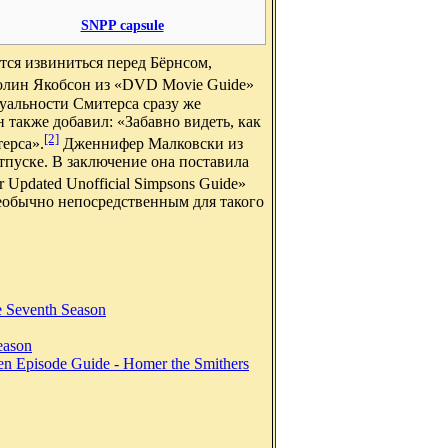
SNPP capsule
тся извиниться перед Бёрнсом,
лин Якобсон из «DVD Movie Guide»
уальности Смитерса сразу же
н также добавил: «Забавно видеть, как
[2]
терса».
Дженнифер Малковски из
тпуске. В заключение она поставила
er Updated Unofficial Simpsons Guide»
еобычно непосредственным для такого
 Seventh Season
eason
n Episode Guide - Homer the Smithers