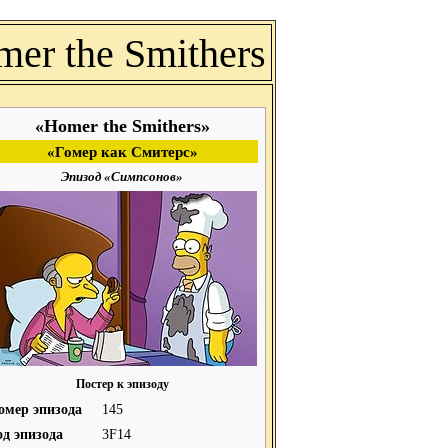
er the Smithers
«Homer the Smithers»
«Гомер как Смитерс»
Эпизод «Симпсонов»
Постер к эпизоду
омер эпизода
145
од эпизода
3F14