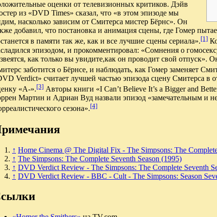
оложительные оценки от телевизионных критиков. Дэйв
стер из «DVD Times» сказал, что «в этом эпизоде мы
дим, насколько зависим от Смитерса мистер Бёрнс». Он
кже добавил, что постановка и анимация сцены, где Гомер пытае
[1]
станется в памяти так же, как и все лучшие сцены сериала».
Ко
асладился эпизодом, и прокомментировал: «Сомнения о гомосекс
звеятся, как только вы увидите,как он проводит свой отпуск». О
итерс заботится о Бёрнсе, и наблюдать, как Гомер заменяет Сми
VD Verdict» считает лучшей частью эпизода сцену Смитерса в о
[3]
енку «A-».
Авторы книги «I Can’t Believe It’s a Bigger and Bett
оррен Мартин и Адриан Вуд назвали эпизод «замечательным и н
[4]
рреалистического сезона».
римечания
↑
Home Cinema @ The Digital Fix - The Simpsons: The Complete
↑
The Simpsons: The Complete Seventh Season (1995)
↑
DVD Verdict Review - The Simpsons: The Complete Seventh S
↑
DVD Verdict Review - BBC - Cult - The Simpsons: Season Seve
сылки
«Homer the Smithers»
на TV.com