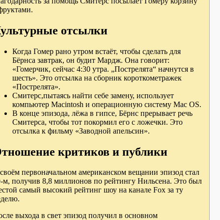
лагодарность за помощь Смитерс посылает Гомеру корзину
фруктами.
ультурные отсылки
Когда Гомер рано утром встаёт, чтобы сделать для
Бёрнса завтрак, он будит Мардж. Она говорит:
«Гомерчик, сейчас 4:30 утра. „Пострелята“ начнутся в
шесть». Это отсылка на сборник короткометражек
«Пострелята».
Смитерс,пытаясь найти себе замену, использует
компьютер Macintosh и операционную систему Mac OS.
В конце эпизода, лёжа в гипсе, Бёрнс прерывает речь
Смитерса, чтобы тот покормил его с ложечки. Это
отсылка к фильму «Заводной апельсин».
тношение критиков и публики
 своём первоначальном американском вещании эпизод стал
-м, получив 8,8 миллионов по рейтингу Нильсена. Это был
стой самый высокий рейтинг шоу на канале Fox за ту
еделю.
сле выхода в свет эпизод получил в основном