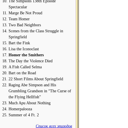
The Simpsons 138th Episode
Spectacular
Marge Be Not Proud
Team Homer
Two Bad Neighbors
Scenes from the Class Struggle in
Springfield
Bart the Fink
Lisa the Iconoclast
Homer the Smithers
The Day the Violence Died
A Fish Called Selma
Bart on the Road
22 Short Films About Springfield
Raging Abe Simpson and His
Grumbling Grandson in “The Curse of
the Flying Hellfish”
Much Apu About Nothing
Homerpalooza
Summer of 4 Ft. 2
Список всех эпизодов