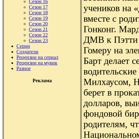
Сезон 16
учеников на «
Сезон 17
Сезон 18
вместе с роди
Сезон 19
Сезон 20
Гонконг. Мар
Сезон 21
Сезон 22
ДМВ к Пэтти 
Сезон 23
Серии
Гомеру на эл
Создатели
Рецензии на сериал
Барт делает 
Рецензии на мувик
Разное
водительские 
Милхаусом, 
Реклама
берет в прока
долларов, вы
фондовой бир
родителям, чт
Национально