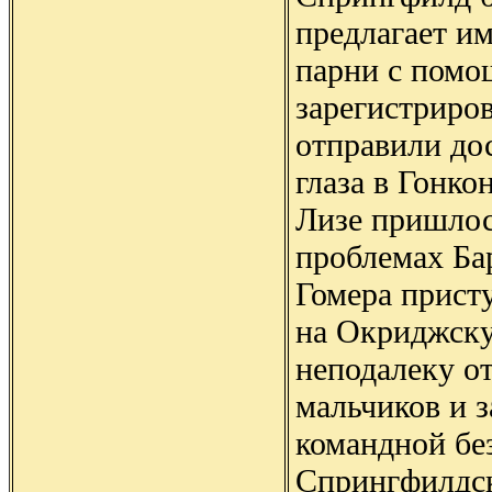
предлагает им
парни с помо
зарегистриров
отправили до
глаза в Гонко
Лизе пришлос
проблемах Ба
Гомера присту
на Окриджск
неподалеку о
мальчиков и 
командной бе
Спрингфилдск