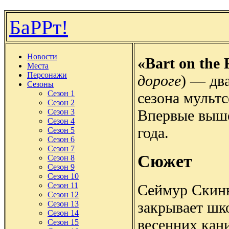
БаРРт!
Новости
«Bart on the
Места
Персонажи
дороге
) — дв
Сезоны
Сезон 1
сезона мульт
Сезон 2
Впервые выше
Сезон 3
Сезон 4
года.
Сезон 5
Сезон 6
Сезон 7
Сюжет
Сезон 8
Сезон 9
Сезон 10
Сезон 11
Сеймур Скин
Сезон 12
закрывает шк
Сезон 13
Сезон 14
весенних кан
Сезон 15