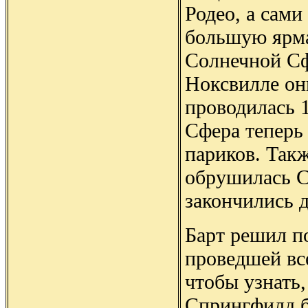
Родео, а сами
большую ярма
Солнечной Сф
Ноксвилле он
проводилась 1
Сфера теперь 
париков. Так
обрушилась С
закончились д
Барт решил п
проведшей вс
чтобы узнать,
Спрингфилд б