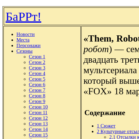
БаРРт!
Новости
«Them, Robo
Места
Персонажи
робот
) — се
Сезоны
Сезон 1
двадцать трет
Сезон 2
мультсериала
Сезон 3
Сезон 4
который выше
Сезон 5
Сезон 6
«FOX» 18 мар
Сезон 7
Сезон 8
Сезон 9
Сезон 10
Содержание
Сезон 11
Сезон 12
Сезон 13
1
Сюжет
Сезон 14
2
Культурные отсы
Сезон 15
2.1
Отсылки к