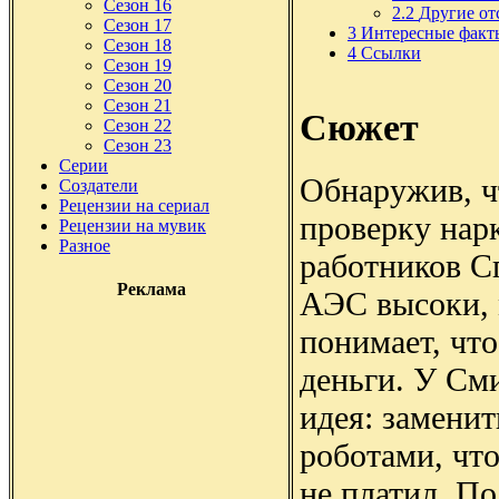
Сезон 16
2.2
Другие от
Сезон 17
3
Интересные факт
Сезон 18
4
Ссылки
Сезон 19
Сезон 20
Сезон 21
Сюжет
Сезон 22
Сезон 23
Серии
Обнаружив, ч
Создатели
Рецензии на сериал
проверку нар
Рецензии на мувик
Разное
работников С
Реклама
АЭС высоки, 
понимает, что
деньги. У См
идея: заменит
роботами, чт
не платил. По