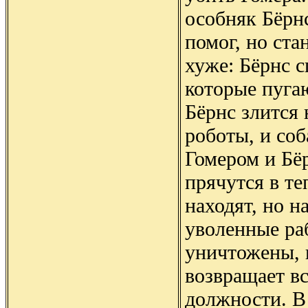
особняк Бёрнс
помог, но ста
хуже: Бёрнс с
которые пуга
Бёрнс злится 
роботы, и соб
Гомером и Бё
прячутся в те
находят, но 
уволенные ра
уничтожены, 
возвращает в
должности. В