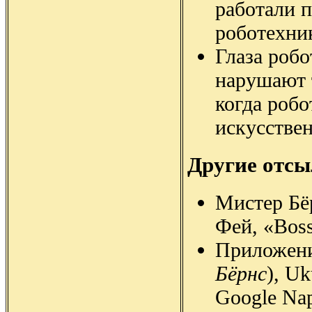
работали п
роботехни
Глаза робо
нарушают 
когда роб
искусстве
Другие отс
Мистер Бё
Фей, «Boss
Приложения
Бёрнс
), Uk
Google Nap