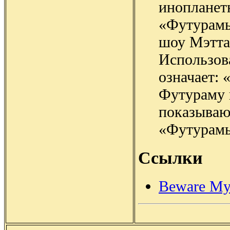
инопланет
«Футурамы
шоу Мэтта
Использов
означает: 
Футураму п
показываю
«Футурамы
Ссылки
Beware My 