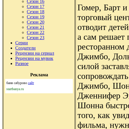
Сезон 16
Гомер, Барт и
Сезон 17
Сезон 18
торговый цен
Сезон 19
Сезон 20
отводит детей
Сезон 21
Сезон 22
а сам решает 
Сезон 23
Серии
ресторанном 
Создатели
Рецензии на сериал
Джимбо, Дол
Рецензии на мувик
Разное
силой застав
сопровождать
Реклама
Джимбо, Шонн
баня сабурово
сайт
startbanya.ru
Дженнифер Эн
Шонна быстро
того, как уви
фильма, нуж