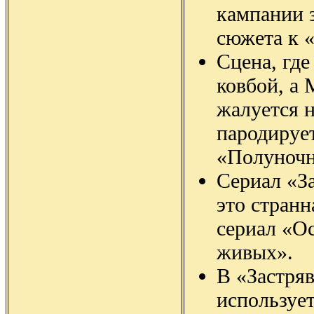
кампании 
сюжета к «
Сцена, где
ковбой, а
жалуется н
пародируе
«Полуночн
Сериал «З
это странн
сериал «Ос
живых».
В «Застря
используе