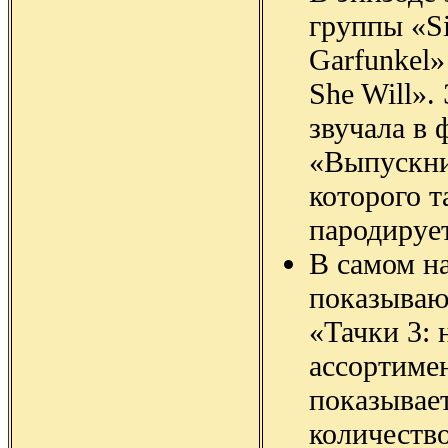
группы «S
Garfunkel
She Will».
звучала в 
«Выпускни
которого 
пародирует
В самом на
показываю
«Тачки 3:
ассортимен
показывает
количеств