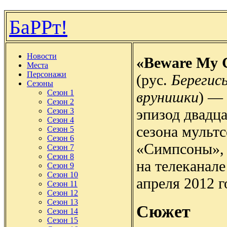
БаРРт!
Новости
«Beware My C
Места
Персонажи
(рус.
Берегис
Сезоны
Сезон 1
врунишки
) —
Сезон 2
эпизод двадца
Сезон 3
Сезон 4
сезона мульт
Сезон 5
Сезон 6
«Симпсоны»,
Сезон 7
Сезон 8
на телеканал
Сезон 9
Сезон 10
апреля 2012 г
Сезон 11
Сезон 12
Сезон 13
Сюжет
Сезон 14
Сезон 15