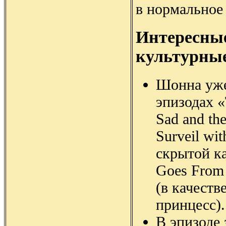
в нормальное
Интересны
культурны
Шонна уже
эпизодах «
Sad and th
Surveil wi
скрытой к
Goes From 
(в качеств
принцесс).
В эпизоде 