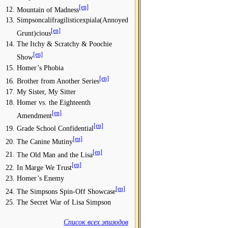
[en]
Mountain of Madness
Simpsoncalifragilisticexpiala(Annoyed
[en]
Grunt)cious
The Itchy & Scratchy & Poochie
[en]
Show
Homer’s Phobia
[en]
Brother from Another Series
My Sister, My Sitter
Homer vs. the Eighteenth
[en]
Amendment
[en]
Grade School Confidential
[en]
The Canine Mutiny
[en]
The Old Man and the Lisa
[en]
In Marge We Trust
Homer’s Enemy
[en]
The Simpsons Spin-Off Showcase
The Secret War of Lisa Simpson
Список всех эпизодов