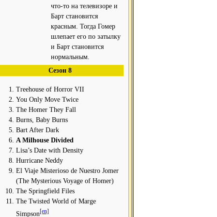
что-то на телевизоре и
Барт становится
красным. Тогда Гомер
шлепает его по затылку
и Барт становится
нормальным.
Сезон 8
Treehouse of Horror VII
You Only Move Twice
The Homer They Fall
Burns, Baby Burns
Bart After Dark
A Milhouse Divided
Lisa’s Date with Density
Hurricane Neddy
El Viaje Misterioso de Nuestro Jomer
(The Mysterious Voyage of Homer)
The Springfield Files
The Twisted World of Marge
[en]
Simpson