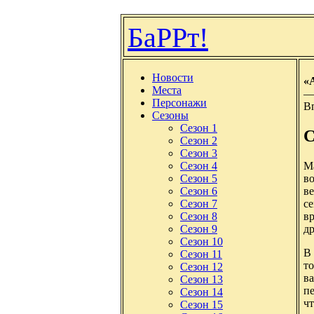
БаРРт!
Новости
«A
Места
—
Персонажи
Вп
Сезоны
Сезон 1
С
Сезон 2
Сезон 3
Ма
Сезон 4
во
Сезон 5
ве
Сезон 6
с
Сезон 7
вр
Сезон 8
др
Сезон 9
Сезон 10
В
Сезон 11
т
Сезон 12
ва
Сезон 13
пе
Сезон 14
чт
Сезон 15