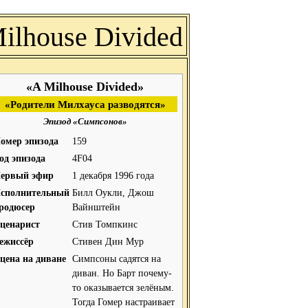
ilhouse Divided
«A Milhouse Divided»
«Родители Милхауса разводятся»
Эпизод «Симпсонов»
омер эпизода
159
од эпизода
4F04
ервый эфир
1 декабря 1996 года
сполнительный
Билл Оукли, Джош
родюсер
Вайнштейн
ценарист
Стив Томпкинс
ежиссёр
Стивен Дин Мур
цена на диване
Симпсоны садятся на
диван. Но Барт почему-
то оказывается зелёным.
Тогда Гомер настраивает