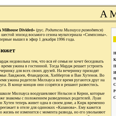
A M
 Milhouse Divided»
(рус.
Родители Милхауса разводятся
)
 шестой эпизод восьмого сезона мультсериала «Симпсоны».
ервые вышел в эфир 1 декабря 1996 года.
южет
Н
К
рдж недовольна тем, что вся её семья не хочет беседовать
 время ужина в гостинной. Тогда Мардж решает устроить
П
черинку для всех своих друзей. На вечеринку приходят
И
емьи Лавджоев, Фландерсов, Хиббертов и Ван Хутенов. Во
п
емя ужина родители Милхауса все время ругаются друг на
уга. В конце концов они ссорятся и решают развестись.
С
Р
 школе Милхауса воодушевляют Нельсон и Керни, которые
С
оже знакомы с положением разведенных родителей. Луан
н Хутен теперь живет одна в своем доме, а Кирк временно
реезжает в отеле для одиноких «Казанова». Ему кажется
о жизнь не изменится с момента развода, но его увольняют