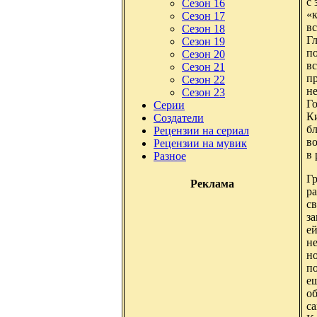
с 
Сезон 16
«к
Сезон 17
вс
Сезон 18
Г
Сезон 19
по
Сезон 20
вс
Сезон 21
пр
Сезон 22
не
Сезон 23
Го
Серии
Ки
Создатели
бл
Рецензии на сериал
во
Рецензии на мувик
в 
Разное
Г
Реклама
ра
св
за
ей
не
но
по
ещ
об
с