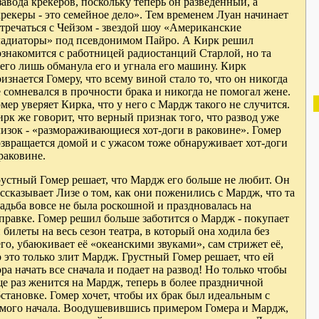
завода крекеров, поскольку теперь он разведенный, а
рекеры - это семейное дело». Тем временем Луан начинает
тречаться с Чейзом - звездой шоу «Американские
ладиаторы» под псевдонимом Пайро. А Кирк решил
знакомится с работницей радиостанций Старлой, но та
его лишь обманула его и угнала его машину. Кирк
изнается Гомеру, что всему виной стало то, что он никогда
 сомневался в прочности брака и никогда не помогал жене.
мер уверяет Кирка, что у него с Мардж такого не случится.
рк же говорит, что верный признак того, что развод уже
изок - «размораживающиеся хот-доги в раковине». Гомер
звращается домой и с ужасом тоже обнаруживает хот-доги
раковине.
рустный Гомер решает, что Мардж его больше не любит. Он
ссказывает Лизе о том, как они поженились с Мардж, что та
адьба вовсе не была роскошной и праздновалась на
правке. Гомер решил больше заботится о Мардж - покупает
 билеты на весь сезон театра, в который она ходила без
го, убаюкивает её «океанскими звуками», сам стрижет её,
 это только злит Мардж. Грустный Гомер решает, что ей
ра начать все сначала и подает на развод! Но только чтобы
е раз женится на Мардж, теперь в более праздничной
становке. Гомер хочет, чтобы их брак был идеальным с
амого начала. Воодушевившись примером Гомера и Мардж,