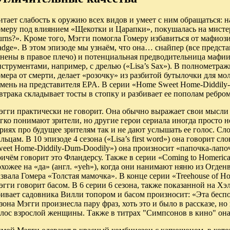
тает слабость к оружию всех видов и умеет с ним обращаться: 
омеру под влиянием «Щекотки и Царапки», покушалась на мистер
rns?». Кроме того, Мэгги помогла Гомеру избавиться от мафиози
adge». В этом эпизоде мы узнаём, что она… снайпер (все предс
нены в правое плечо) и потенциальная предводительница мафии
струментами, например, с дрелью («Lisa’s Sax»). В полнометраж
мера от смерти, делает «розочку» из разбитой бутылочки для мо
амень на представителя EPA. В серии «Home Sweet Home-Diddily
втрака складывает тосты в стопку и разбивает ее пополам ребро
эгги практически не говорит. Она обычно выражает свои мысли
гко понимают зрители, но другие герои сериала иногда просто 
риях про будущее зрителям так и не дают услышать ее голос. С
льцам. В 10 эпизоде 4 сезона («Lisa’s first word») она говорит с
eet Home-Diddily-Dum-Doodily») она произносит «папочка-лапоч
ичём говорит это Фландерсу. Также в серии «Coming to Homeric
хожее на «да» (англ. «yeh»), когда они нанимают няню из Огден
звала Гомера «Толстая мамочка». В конце серии «Treehouse of Ho
гги говорит басом. В 6 серии 6 сезона, также показанной на Хэлл
ивает садовника Вилли топором и басом произносит: «Эта бесп
зона Мэгги произнесла пару фраз, хоть это и было в рассказе, н
олос взрослой женщины. Также в титрах "Симпсонов в кино" она