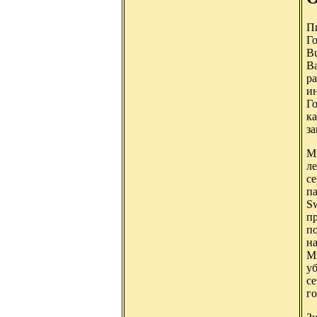
Пи
Г
Bu
B
ра
ин
Го
к
за
М
ле
се
па
Sw
пр
по
на
Мэ
уб
се
г