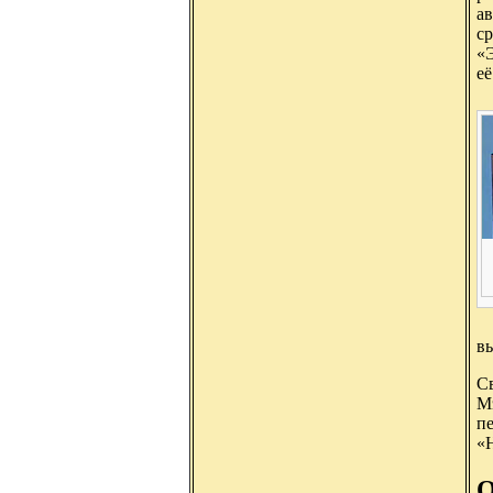
ав
ср
«Э
её
в
Св
Мэ
пе
«H
О