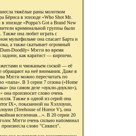
нанесла тяжёлые раны молотком
а Бёрнса в эпизоде «Who Shot Mr.
 в эпизоде «Poppa’s Got a Brand New
тавители криминальной группы были
. Также она любит играть с
ном мультфильме она спасает Барта и
лока, а также скатывает огромный
-Dum-Doodily» Мэгги во время
м ладони, как каратист — кирпичи.
 жестами и чмоканьем соской — её
не обращают на неё внимания. Даже в
лова Мэгги можно пересчитать по
лово «папа». В 3 серии 7 сезона («Home
ка» (на самом деле «оукли-доукли»),
a» она произносит слово очень
вилля. Также в одной из серий она
rror IX», показанной на Хэллоуин,
оуин (Treehouse of Horror V), она
окойная вселенная…». В 20 серии 20
о голос Мэгги очень сильно напоминал
 произнесла слово "Сиквел".