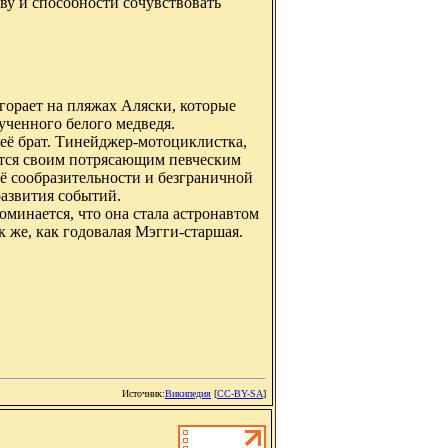
тву и способности сочувствовать
агорает на пляжах Аляски, которые
ученного белого медведя.
и её брат. Тинейджер-мотоциклистка,
вится своим потрясающим певческим
её сообразительности и безграничной
развития событий.
поминается, что она стала астронавтом
к же, как годовалая Мэгги-старшая.
Источник:
Википедия
[
CC-BY-SA
]