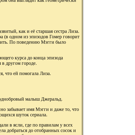
ром она выглядит как геометрически
витый, как и её старшая сестра Лиза.
а (в одном из эпизодов Гомер говорит
орить. По поведению Мэгги было
ающего курса до конца эпизода
 в другом городе.
ся, что ей помогала Лиза.
— однобровый малыш Джеральд.
но забывает имя Мэгги и даже то, что
яющихся шуток сериала.
дали в ясли, где по правилам у всех
ела добраться до отобранных сосок и