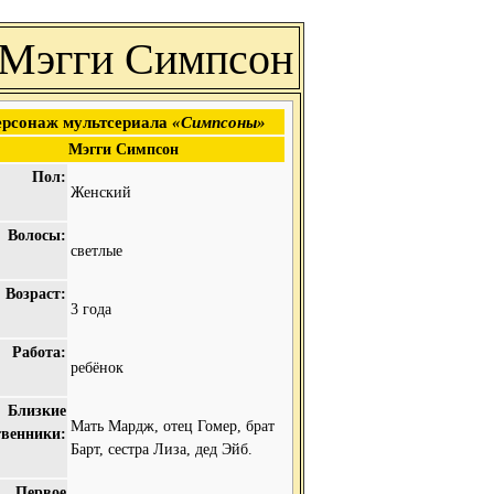
Мэгги Симпсон
рсонаж мультсериала
«Симпсоны»
Мэгги Симпсон
Пол:
Женский
Волосы:
светлые
Возраст:
3 года
Работа:
ребёнок
Близкие
Мать Мардж, отец Гомер, брат
твенники:
Барт, сестра Лиза, дед Эйб.
Первое