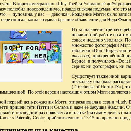
густа. В короткометражках «Шоу Трейси Ульман» её днём рожден
азу полюбил новорожденную, правда сначала подумал, что это м
то — пуповина, у вас — девочка». Рождение Мэгги было записан
 перезаписал, когда создавал брачное объявление для Неда Фланд
Из-за появления третьего ре
ненавистной работе на атомн
совсем недавно уволился. По
множество фотографий Мэгги
таблички «Don’t forget: you’re
навсегда)
, прикреплённой по
Бёрнса, и получилось «Do it f
сериях ни фотографий, ни та
Существует также иной вари
поскольку она была рассказа
(«Treehouse of Horror IX»), т
ымышленной. По этой версии настоящим отцом Мэгги является 
ой первый день рождения Мэгги отпраздновала в серии «Lady Bo
гги пришли тёти Пэтти и Сельма и даже её бабушка Жаклин. Счи
рвый и последний раз появляется в платье (на самом деле в плать
omer’s Paternity Coot»; приблизительно в 13:15 по времени про
тличительные качества