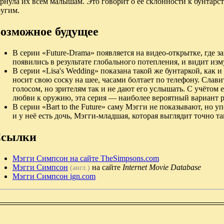
рнула их всем малышам. Это говорит о ее склонности к бунтарс
ругим.
озможное будущее
В серии «Future-Drama» появляется на видео-открытке, где з
появились в результате глобального потепления, и видит изм
В серии «Lisa's Wedding» показана такой же бунтаркой, как 
носит свою соску на шее, часами болтает по телефону. Сла
голосом, но зрителям так и не дают его услышать. С учётом 
любви к оружию, эта серия — наиболее вероятный вариант 
В серии «Bart to the Future» саму Мэгги не показывают, но у
и у неё есть дочь, Мэгги-младшая, которая выглядит точно та
сылки
Мэгги Симпсон на сайте TheSimpsons.com
Мэгги Симпсон
на сайте
Internet Movie Database
(англ.)
Мэгги Симпсон ign.com