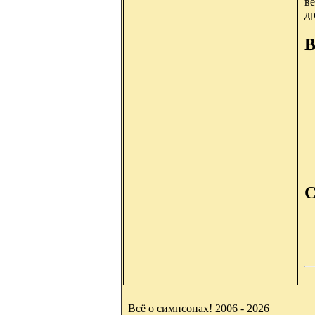
ве
д
В
С
Всё о симпсонах! 2006 - 2026