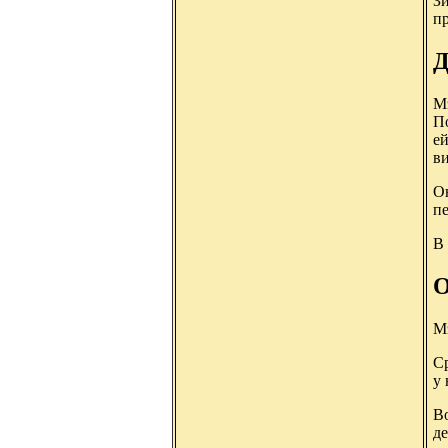
З
пр
Д
Мэ
По
ей
ви
Он
пе
В 
О
М
Ср
у 
Во
де