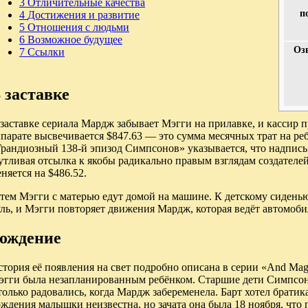
3
Отличительные качества
п
4
Достижения и развитие
5
Отношения с людьми
6
Возможное будущее
Оз
7
Ссылки
 заставке
заставке сериала Мардж забывает Мэгги на прилавке, и кассир пр
парате высвечивается $847.63 — это сумма месячных трат на реб
рандиозный 138-й эпизод Симпсонов» указывается, что надпись
тливая отсылка к якобы радикально правым взглядам создателей 
няется на $486.52.
атем Мэгги с матерью едут домой на машине. К детскому сиден
ль, и Мэгги повторяет движения Мардж, которая ведёт автомоби
ождение
тория её появления на свет подробно описана в серии «And Magg
эгги была незапланированным ребёнком. Старшие дети Симпсон
только радовались, когда Мардж забеременела. Барт хотел братика
ждения малышки неизвестна, но зачата она была 18 ноября, что 