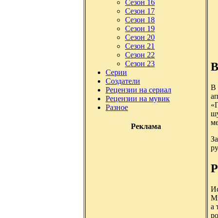
Сезон 16
Сезон 17
Сезон 18
Сезон 19
Сезон 20
Сезон 21
Сезон 22
Сезон 23
В
Серии
Создатели
В 
Рецензии на сериал
ап
Рецензии на мувик
«Г
Разное
шу
ме
Реклама
З
ру
Р
Ис
М
а 
ро