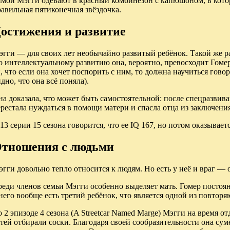
имой Мэгги одевают в красный комбинезон с капюшоном, в кото
авильная пятиконечная звёздочка.
остижения и развитие
гги — для своих лет необычайно развитый ребёнок. Такой же раз
 интеллектуальному развитию она, вероятно, превосходит Гомер
, что если она хочет поспорить с ним, то должна научиться гов
дно, что она всё поняла).
а доказала, что может быть самостоятельной: после спецразвив
рестала нуждаться в помощи матери и спасла отца из заключения
13 серии 15 сезона говорится, что ее IQ 167, но потом оказывает
тношения с людьми
эгги довольно тепло относится к людям. Но есть у неё и враг 
еди членов семьи Мэгги особенно выделяет мать. Гомер постоян
него вообще есть третий ребёнок, что является одной из повтор
 2 эпизоде 4 сезона (A Streetcar Named Marge) Мэгги на время от
тей отбирали соски. Благодаря своей сообразительности она сум