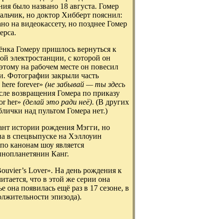
ия было названо 18 августа. Гомер
альчик, но доктор Хибберт пояснил:
о на видеокассету, но позднее Гомер
ерса.
бёнка Гомеру пришлось вернуться к
ой электростанции, с которой он
этому на рабочем месте он повесил
. Фотографии закрыли часть
 here forever»
(не забывай — ты здесь
сле возвращения Гомера по приказу
or her»
(делай это ради неё)
. (В других
блички над пультом Гомера нет.)
ант истории рождения Мэгги, но
на в спецвыпуске на Хэллоуин
о по канонам шоу является
инопланетянин Канг.
uvier’s Lover». На день рождения к
тается, что в этой же серии она
е она появилась ещё раз в 17 сезоне, в
должительности эпизода).