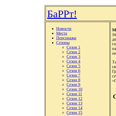
БаРРт!
Новости
М
Места
S
Персонажи
д
Сезоны
г
Сезон 1
па
Сезон 2
он
Сезон 3
Сезон 4
Т
Сезон 5
св
Сезон 6
Гр
Сезон 7
с
Сезон 8
«
Сезон 9
Сезон 10
Сезон 11
Сезон 12
Сезон 13
Сезон 14
Сезон 15