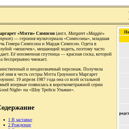
Пе
аргарет «Мэгги» Симпсон
(англ.
Margaret «Maggie»
impson
) — героиня мультсериала «Симпсоны», младшая
очь Гомера Симпсона и Мардж Симпсон. Одета в
олубой «мешочек», мешающий ходить, поэтому часто
дает. Её неизменная спутница — красная соска, которой
а беспрерывно чмокает.
аинственный и неоднозначный персонаж. Получила
оё имя в честь сестры Мэтта Гроунинга Маргарет
оунинг. 19 апреля 1987 года она со всей остальной
емьёй впервые появилась в короткометражной серии
Good Night» на «Шоу Трейси Ульман».
Содержание
родс
1
В заставке
2
Рождение