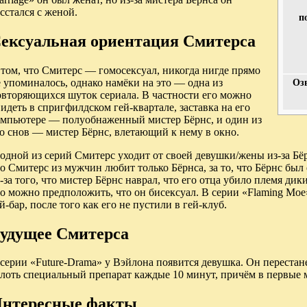
сстался с женой.
п
ексуальная ориентация Смитерса
том, что Смитерс — гомосексуал, никогда нигде прямо
 упоминалось, однако намёки на это — одна из
Оз
овторяющихся шуток сериала. В частности его можно
идеть в спригфилдском гей-квартале, заставка на его
омпьютере — полуобнаженный мистер Бёрнс, и один из
о снов — мистер Бёрнс, влетающий к нему в окно.
одной из серий Смитерс уходит от своей девушки/жены из-за Бёр
о Смитерс из мужчин любит только Бёрнса, за то, что Бёрнс был 
-за того, что мистер Бёрнс наврал, что его отца убило племя ди
о можно предположить, что он бисексуал. В серии «Flaming Mo
й-бар, после того как его не пустили в гей-клуб.
удущее Смитерса
серии «Future-Drama» у Вэйлона появится девушка. Он перестане
лоть специальный препарат каждые 10 минут, причём в первые 
нтересные факты