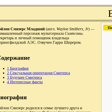
Пе
эйлон Смизерс Младший
(англ.
Waylon Smithers, Jr
) —
ымышленный персонаж мультсериала
Симпсоны
.
екретарь и личный помощник владельца
прингфилдской АЭС. Озвучен Гарри Ширером.
Содержание
1
Биография
2
Сексуальная ориентация Смитерса
3
Будущее Смитерса
4
Интересные факты
иография
йлон Смизерс родился в семье лучшего друга и