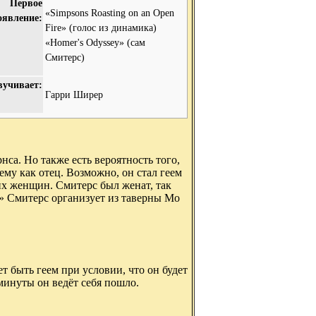
Первое
«Simpsons Roasting on an Open
оявление:
Fire» (голос из динамика)
«Homer's Odyssey» (сам
Смитерс)
вучивает:
Гарри Ширер
нса. Но также есть вероятность того,
ему как отец. Возможно, он стал геем
ких женщин. Смитерс был женат, так
e» Смитерс организует из таверны Мо
т быть геем при условии, что он будет
минуты он ведёт себя пошло.