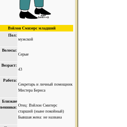
Вэйлон Смизерс младший
Пол:
мужской
Волосы:
Серые
Возраст:
43
Работа:
Секретарь и личный помощник
Мистера Бернса
Близкие
Отец: Вэйлон Смитерс
твенники:
старший (ныне покойный)
Бывшая жена: не названа