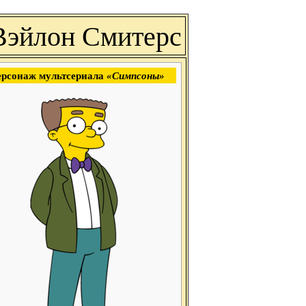
Вэйлон Смитерс
рсонаж мультсериала
«Симпсоны»