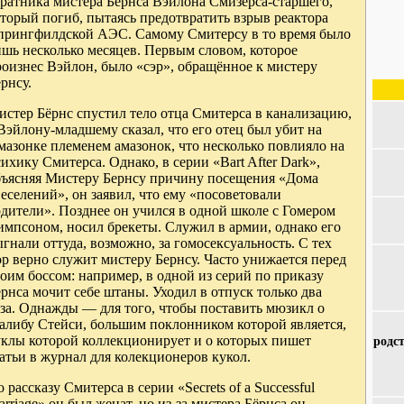
оратника мистера Бёрнса Вэйлона Смизерса-старшего,
торый погиб, пытаясь предотвратить взрыв реактора
прингфилдской АЭС. Самому Смитерсу в то время было
шь несколько месяцев. Первым словом, которое
оизнес Вэйлон, было «сэр», обращённое к мистеру
рнсу.
стер Бёрнс спустил тело отца Смитерса в канализацию,
Вэйлону-младшему сказал, что его отец был убит на
азонке племенем амазонок, что несколько повлияло на
ихику Смитерса. Однако, в серии «Bart After Dark»,
бъясняя Мистеру Бернсу причину посещения «Дома
еселений», он заявил, что ему «посоветовали
дители». Позднее он учился в одной школе с Гомером
импсоном, носил брекеты. Служил в армии, однако его
гнали оттуда, возможно, за гомосексуальность. С тех
р верно служит мистеру Бернсу. Часто унижается перед
оим боссом: например, в одной из серий по приказу
рнса мочит себе штаны. Уходил в отпуск только два
за. Однажды — для того, чтобы поставить мюзикл о
алибу Стейси, большим поклонником которой является,
уклы которой коллекционирует и о которых пишет
родс
атьи в журнал для колекционеров кукол.
 рассказу Смитерса в серии «Secrets of a Successful
rriage» он был женат, но из-за мистера Бёрнса он