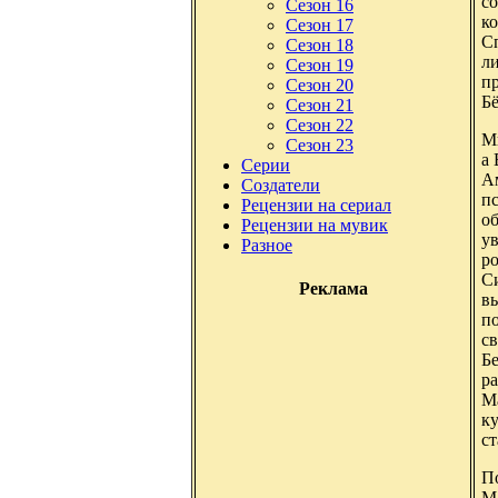
с
Сезон 16
ко
Сезон 17
С
Сезон 18
ли
Сезон 19
пр
Сезон 20
Бё
Сезон 21
Сезон 22
Ми
Сезон 23
а 
Серии
Ам
Создатели
пс
Рецензии на сериал
о
Рецензии на мувик
ув
Разное
ро
С
Реклама
вы
по
св
Бе
ра
М
к
ст
По
Ma