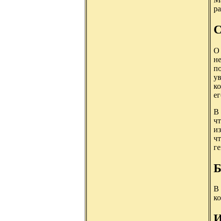
ра
С
О 
не
п
ув
к
ег
В 
чт
из
чт
ге
Б
В 
ко
И