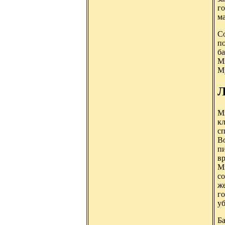
г
ма
Со
по
б
М
М
Л
Ми
кл
сп
Bo
пи
в
Ми
с
же
го
уб
Б