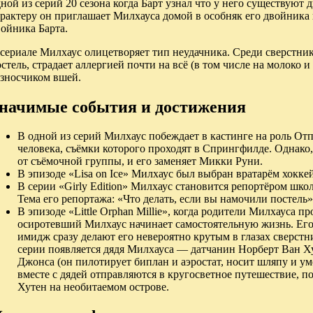
ной из серий 20 сезона когда Барт узнал что у него существуют
арактеру он приглашает Милхауса домой в особняк его двойника
ойника Барта.
сериале Милхаус олицетворяет тип неудачника. Среди сверстник
стель, страдает аллергией почти на всё (в том числе на молоко 
азносчиком вшей.
начимые события и достижения
В одной из серий Милхаус побеждает в кастинге на роль От
человека, съёмки которого проходят в Спрингфилде. Однако,
от съёмочной группы, и его заменяет Микки Руни.
В эпизоде «Lisa on Ice» Милхаус был выбран вратарём хокк
В серии «Girly Edition» Милхаус становится репортёром шк
Тема его репортажа: «Что делать, если вы намочили постель»
В эпизоде «Little Orphan Millie», когда родители Милхауса пр
осиротевший Милхаус начинает самостоятельную жизнь. Его
имидж сразу делают его невероятно крутым в глазах сверстни
серии появляется дядя Милхауса — датчанин Норберт Ван Х
Джонса (он пилотирует биплан и аэростат, носит шляпу и ум
вместе с дядей отправляются в кругосветное путешествие, п
Хутен на необитаемом острове.