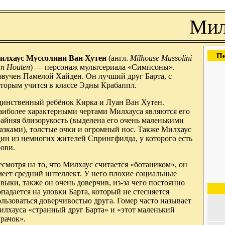
Мил
Пе
илхаус Муссолини Ван Хутен
(англ.
Milhouse Mussolini
n Houten
) — персонаж мультсериала «Симпсоны».
звучен Памелой Хайден. Он лучший друг Барта, с
оторым учится в классе Эдны Крабаппл.
динственный ребёнок Кирка и Луан Ван Хутен.
аиболее характерными чертами Милхауса являются его
айняя близорукость (выделена его очень маленькими
азками), толстые очки и огромный нос. Также Милхаус
дин из немногих жителей Спрингфилда, у которого есть
ови.
смотря на то, что Милхаус считается «ботаником», он
еет средний интеллект. У него плохие социальные
выки, также он очень доверчив, из-за чего постоянно
падается на уловки Барта, который не стесняется
льзоваться доверчивостью друга. Гомер часто называет
илхауса «странный друг Барта» и «этот маленький
рачок».