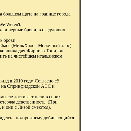
а большом щите на границе города
e Weren't.
ка и черные брови, в следующих
ь брови.
kChaos (МилкХаос - Молочный хаос).
рковщика для Жирного Тони, он
ить на чистейшем итальянском.
илд в 2010 году. Согласно её
ом на Спринфилдской АЭС и
смысле достигает цели в своих
потеряла девственность. (При
 и они с Лизой смеются).
резидента, по-прежнему добивающийся