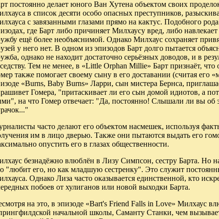
арт постоянно делает юного Ван Хутена объектом своих продело
илхауса в список десяти особо опасных преступников, разыскив
лхауса с завязанными глазами прямо на кактус. Подобного рода
изодах, где Барт либо причиняет Милхаусу вред, либо навлекает
ужбу ещё более необъяснимой. Однако Милхаус сохраняет привяз
узей у него нет. В одном из эпизодов Барт долго пытается объяс
ужба, однако не находит достаточно серьёзных доводов, и в резу
седству. Тем не менее, в «Little Orphan Millie» Барт признаёт, ч
мер также помогает своему сыну в его доставании (считая его 
изоде «Burns, Baby Burns» Ларри, сын мистера Бернса, приглаша
рашивет Гомера, "притаскивает ли его сын домой идиотов, а пото
ми", на что Гомер отвечает: "Да, постоянно! Слышали ли вы об
рачок..."
рналисты часто делают его объектом насмешек, используя факты
лучения им в лицо дверью. Также они пытаются выдать его гомо
ксимально опустить его в глазах общественности.
лхаус безнадёжно влюблён в Лизу Симпсон, сестру Барта. Но на 
то "любит его, но как младшую сестренку". Это служит постоян
лхауса. Однако Лиза часто оказывается единственной, кто искр
ередных побоев от хулиганов или новой выходки Барта.
смотря на это, в эпизоде «Bart's Friend Falls in Love» Милхаус 
прингфилдской начальной школы, Саманту Станки, чем вызывает 