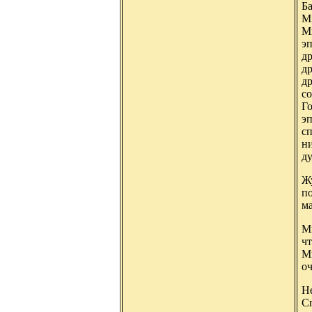
Б
М
Ми
эп
др
др
др
со
Го
эп
сп
ни
ду
Жу
по
ма
Ми
ч
Ми
оч
Не
С