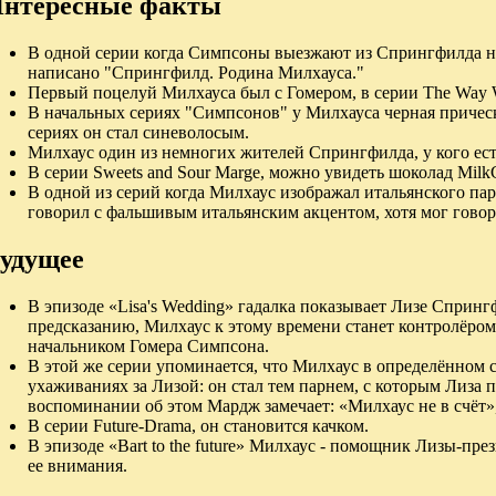
нтересные факты
В одной серии когда Симпсоны выезжают из Спрингфилда н
написано "Спрингфилд. Родина Милхауса."
Первый поцелуй Милхауса был с Гомером, в серии The Way W
В начальных сериях "Симпсонов" у Милхауса черная причес
сериях он стал синеволосым.
Милхаус один из немногих жителей Спрингфилда, у кого ест
В серии Sweets and Sour Marge, можно увидеть шоколад Mil
В одной из серий когда Милхаус изображал итальянского па
говорил с фальшивым итальянским акцентом, хотя мог говор
удущее
В эпизоде «Lisa's Wedding» гадалка показывает Лизе Спрингф
предсказанию, Милхаус к этому времени станет контролёр
начальником Гомера Симпсона.
В этой же серии упоминается, что Милхаус в определённом 
ухаживаниях за Лизой: он стал тем парнем, с которым Лиза 
воспоминании об этом Мардж замечает: «Милхаус не в счёт»,
В серии Future-Drama, он становится качком.
В эпизоде «Bart to the future» Милхаус - помощник Лизы-п
ее внимания.