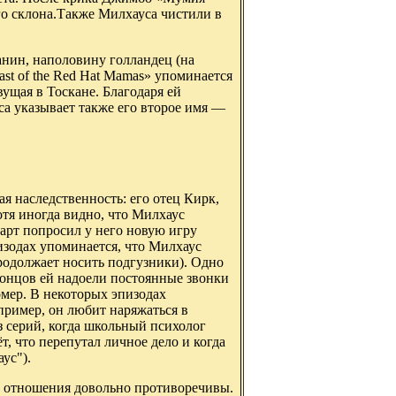
го склона.Также Милхауса чистили в
чанин, наполовину голландец (на
ast of the Red Hat Mamas» упоминается
ущая в Тоскане. Благодаря ей
а указывает также его второе имя —
я наследственность: его отец Кирк,
тя иногда видно, что Милхаус
Барт попросил у него новую игру
пизодах упоминается, что Милхаус
продолжает носить подгузники). Одно
концов ей надоели постоянные звонки
омер. В некоторых эпизодах
пример, он любит наряжаться в
з серий, когда школьный психолог
т, что перепутал личное дело и когда
ус").
х отношения довольно противоречивы.