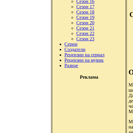
Сезон 16
Сезон 17
Сезон 18
Сезон 19
Сезон 20
Сезон 21
Сезон 22
Сезон 23
Серии
Создатели
Рецензии на сериал
Рецензии на мувик
Разное
О
Реклама
М
ш
Д
де
ч
Ми
Ми
на
з