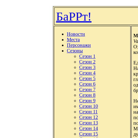
БаРРт!
Новости
М
Места
Va
Персонажи
О
Сезоны
к
Сезон 1
Сезон 2
Е
Сезон 3
Н
Сезон 4
кр
Сезон 5
гл
Сезон 6
о
Сезон 7
бр
Сезон 8
Сезон 9
Не
Сезон 10
им
Сезон 11
на
Сезон 12
по
Сезон 13
по
Сезон 14
М
Сезон 15
ду