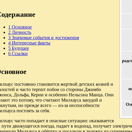
Содержание
1
Основное
2
Личность
3
Значимые события и достижения
4
Интересные факты
5
Будущее
6
Ссылки
родс
сновное
илхаус постоянно становится жертвой детских козней и
п
алостей и часто терпит побои со стороны Джимбо
жонса, Дольфа, Керни и особенно Нельсона Манца. Они
лают это потому, что считают Милхауса занудой и
Оз
окнутым, но прежде всего — из-за неспособности
лхауса постоять за себя.
лхаус часто попадает в опасные ситуации: оказывается
 пути движущегося поезда, падает в водопад, получает электрич
авернули Милхауса в обёртку и посадили в тележку из супермар