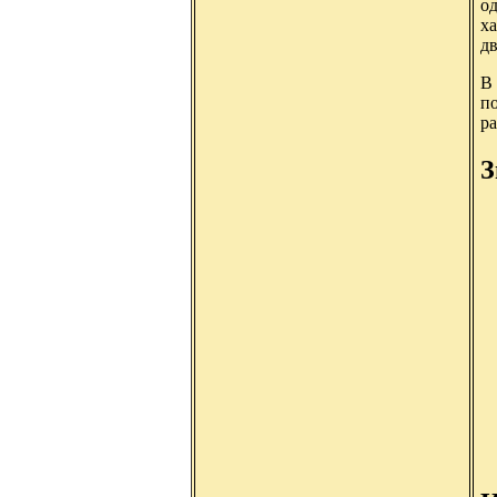
од
х
дв
В 
по
р
З