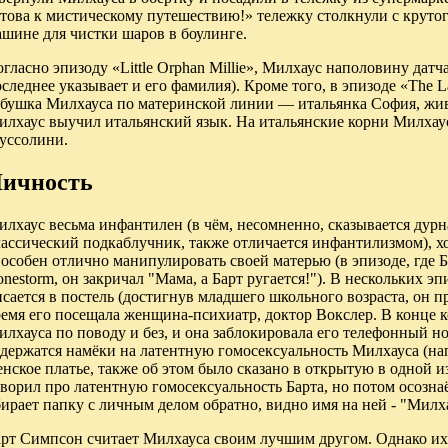
отова к мистическому путешествию!» тележку столкнули с круто
шине для чистки шаров в боулинге.
гласно эпизоду «Little Orphan Millie», Милхаус наполовину дат
следнее указывает и его фамилия). Кроме того, в эпизоде «The L
абушка Милхауса по материнской линии — итальянка София, жив
илхаус выучил итальянский язык. На итальянские корни Милхаус
уссолини.
ичность
лхаус весьма инфантилен (в чём, несомненно, сказывается дурна
ассический подкаблучник, также отличается инфантилизмом), хо
особен отлично манипулировать своей матерью (в эпизоде, где 
nestorm, он закричал "Мама, а Барт ругается!"). В нескольких э
сается в постель (достигнув младшего школьного возраста, он 
ремя его посещала женщина-психиатр, доктор Вокслер. В конце 
лхауса по поводу и без, и она заблокировала его телефонный н
одержатся намёки на латентную гомосексуальность Милхауса (на
нское платье, также об этом было сказано в открытую в одной и
ворил про латентную гомосексуальность Барта, но потом осознаё
ирает папку с личным делом обратно, видно имя на ней - "Милха
арт Симпсон считает Милхауса своим лучшим другом. Однако и