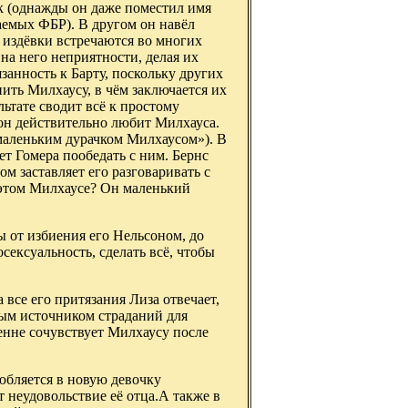
к (однажды он даже поместил имя
аемых ФБР). В другом он навёл
 издёвки встречаются во многих
 на него неприятности, делая их
анность к Барту, поскольку других
нить Милхаусу, в чём заключается их
льтате сводит всё к простому
то он действительно любит Милхауса.
«маленьким дурачком Милхаусом»). В
ет Гомера пообедать с ним. Бернс
м заставляет его разговаривать с
 этом Милхаусе? Он маленький
 от избиения его Нельсоном, до
сексуальность, сделать всё, чтобы
все его притязания Лиза отвечает,
ным источником страданий для
енне сочувствует Милхаусу после
влюбляется в новую девочку
неудовольствие её отца.А также в