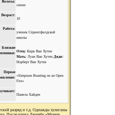
Волосы:
синие
Возраст:
10
Работа:
ученик Спрингфилдской
школы
Близкие
Отец:
Кирк Ван Хутен
твенники:
Мать:
Луан Ван Хутен
Дядя:
Норберт Ван Хутен
Первое
«Simpsons Roasting on an Open
оявление:
Fire»
вучивает:
Памела Хайден
еский разряд и т.д. Однажды хулиганы
кета. После крика Джимбо «Мумия