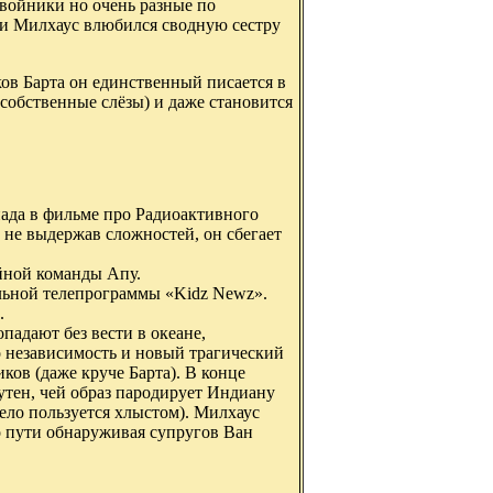
 двойники но очень разные по
 и Милхаус влюбился сводную сестру
ов Барта он единственный писается в
и собственные слёзы) и даже становится
пада в фильме про Радиоактивного
 не выдержав сложностей, он сбегает
ейной команды Апу.
ольной телепрограммы «Kidz Newz».
.
опадают без вести в океане,
 независимость и новый трагический
ков (даже круче Барта). В конце
утен, чей образ пародирует Индиану
ело пользуется хлыстом). Милхаус
о пути обнаруживая супругов Ван