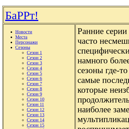
БаРРт!
Ранние серии
Новости
Места
часто несмеш
Персонажи
Сезоны
специфически
Сезон 1
Сезон 2
намного боле
Сезон 3
сезоны где-то
Сезон 4
Сезон 5
самые послед
Сезон 6
Сезон 7
которые неиз
Сезон 8
Сезон 9
продолжитель
Сезон 10
Сезон 11
наиболее зам
Сезон 12
Сезон 13
мультипликац
Сезон 14
Сезон 15
воспринимает