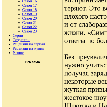
Сезон 16
Сезон 17
теряют. Это в
Сезон 18
Сезон 19
плохого настр
Сезон 20
и от слабораз
Сезон 21
Сезон 22
жизни. «Симп
Сезон 23
Серии
ответы по бо
Создатели
Рецензии на сериал
Рецензии на мувик
Разное
Без преувелич
Реклама
нужно учитьс
получая заряд
некоторые вещ
жуткая привы
жестокое шоу
Щекотка и Ца