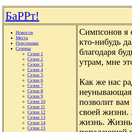
БаРРт!
Симпсонов я с
Новости
Места
кто-нибудь да
Персонажи
Сезоны
благодаря бу
Сезон 1
Сезон 2
утрам, мне эт
Сезон 3
Сезон 4
Сезон 5
Как же нас ра
Сезон 6
Сезон 7
неунывающая 
Сезон 8
Сезон 9
позволит вам
Сезон 10
Сезон 11
своей жизни.
Сезон 12
Сезон 13
жизнь. Жизнь
Сезон 14
Сезон 15
попадающей в