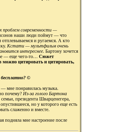
ых проблем современности —
псонов наши люди поймут — что
м отплевываемся и ругаемся. А кто
ку.
Кстати — мультфильм очень
тановится интереснее.
Бартону хочется
изе — еще чего-то…
Сюжет
ов можно
цитировать и цитировать
,
т бесплатно? ©
ь — мне понравилась музыка.
но почему?
Из-за голого Бартона
и семьи, президента Шварценегера,
опустившееся, но у которого еще есть
вать слаженно и вместе.
рая подняла мне настроение после