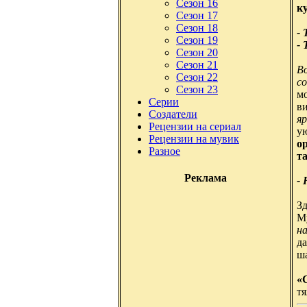
Сезон 16
к
Сезон 17
Сезон 18
-
Сезон 19
- 
Сезон 20
Сезон 21
В
Сезон 22
со
Сезон 23
мо
Серии
в
Создатели
я
Рецензии на сериал
у
Рецензии на мувик
о
Разное
т
Реклама
-
Зд
М
н
д
ша
«
тя