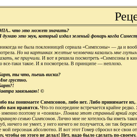
Реце
 ЭПА.. что это может значить?
 Я думаю это звук, который издал зеленый фонарь когда Синест
 никогда не была поклонницей сериала «Симпсоны» — да и вообщ
отрела.
Но на картинках желтые человечки казались мне глупым
азать, не приучили.
И вот я решила посмотреть «Симпсоны в кин
о все-таки такое. И я посмотрела. В принципе — неплохо.
 Барт, ты что, пьешь виски?
Мне грустно.
 Барт?!
 Завтра завязываю! ©
ибо вы понимаете Симпсонов, либо нет. Либо принимаете их, 
ибо вам нравят
ся.
Что-то посередине встречается крайне редко. 
 именно поэтому и «поняла».
Поняла этот странный яркий горо
транную семью Симпсоно
в.
Лично мне не хотелось бы иметь тако
уб, ничего не умеет, у него ничего не получается, он так береже
 мой персонаж абсолютно. И вот этот Гомер сбросил все свои о
у, чтобы он этого не делал! Нет, надо было сделать по-своему