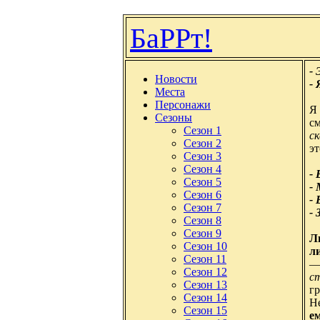
БаРРт!
-
Новости
-
Места
Персонажи
Я
Сезоны
см
Сезон 1
ск
Сезон 2
эт
Сезон 3
Сезон 4
-
Сезон 5
- 
Сезон 6
-
Сезон 7
-
Сезон 8
Сезон 9
Л
Сезон 10
л
Сезон 11
—
Сезон 12
с
Сезон 13
гр
Сезон 14
Не
Сезон 15
ем