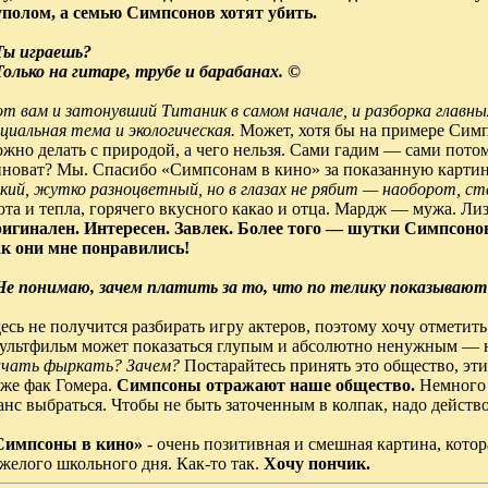
уполом, а семью Симпсонов хотят убить.
 Ты играешь?
Только на гитаре, трубе и барабанах. ©
от вам и затонувший Титаник в самом начале, и разборка главн
циальная тема и экологическая.
Может, хотя бы на примере Сим
жно делать с природой, а чего нельзя. Сами гадим — сами пото
иноват? Мы. Спасибо «Симпсонам в кино» за показанную картин
ркий, жутко разноцветный, но в глазах не рябит — наоборот, с
юта и тепла, горячего вкусного какао и отца. Мардж — мужа. Л
ригинален. Интересен. Завлек. Более того — шутки Симпсон
ак они мне понравились!
 Не понимаю, зачем платить за то, что по телику показываю
есь не получится разбирать игру актеров, поэтому хочу отметит
ультфильм может показаться глупым и абсолютно ненужным — 
ачать фыркать? Зачем?
Постарайтесь принять это общество, эт
аже фак Гомера.
Симпсоны отражают наше общество.
Немного 
нс выбраться. Чтобы не быть заточенным в колпак, надо действо
Симпсоны в кино»
- очень позитивная и смешная картина, кото
желого школьного дня. Как-то так.
Хочу пончик.