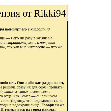
нзия от Rikki94
ра швырнул его в кислоту. ©
е — я его ни разу в жизни не
и и странными, меня к ним, так
о», так как мне интересно — что же
либо нет. Они либо вас раздражают,
Я решила сразу их для себя «принять»
д, этих желтых человечков и
го отца, как Гомер — он слишком
т свою задницу, что подставляет сына.
тходы в водохранилище.
Говорили же
. И теперь весь их город накрыт